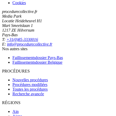
Cookies
procedurecollective.fr
Media Park
Locatie Heideheuvel H1
Mart Smeetslaan 1
1217 ZE Hilversum
Pays-Bas
T:
+31(0)85-3330016
E:
info@procedurecollective.fr
Nos autres sites
Faillissementsdossier
Pays-Bas
Faillissementsdossier
Belgique
PROCÉDURES
Nouvelles procédures
Procédures modifiées
Toutes les procédures
Recherche avancée
RÉGIONS
Ain