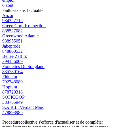
emploi
6 août
Faillites dans l'actualité
Anzar
984357715
Green Corp Konnection
888527082
Greenwood Atlantic
938955051
Jabeprode
848860532
Bellee Zaffiro
399156009
Fonderies De Sougland
835780164
Fiducim
792748089
Hopium
878729318
SOFICOOP
383755949
S.A.R.L. Verdant Marc
478893985
Procedurecollective s'efforce d'actualiser et de compléter