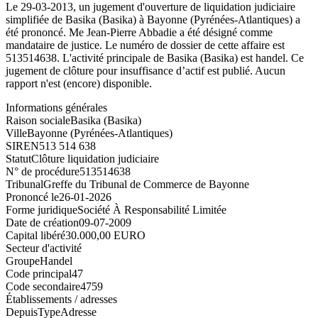
Le 29-03-2013, un jugement d'ouverture de liquidation judiciaire
simplifiée de Basika (Basika) à Bayonne (Pyrénées-Atlantiques) a
été prononcé. Me Jean-Pierre Abbadie a été désigné comme
mandataire de justice. Le numéro de dossier de cette affaire est
513514638. L'activité principale de Basika (Basika) est handel. Ce
jugement de clôture pour insuffisance d’actif est publié. Aucun
rapport n'est (encore) disponible.
Informations générales
Raison sociale
Basika (Basika)
Ville
Bayonne (Pyrénées-Atlantiques)
SIREN
513 514 638
Statut
Clôture liquidation judiciaire
N° de procédure
513514638
Tribunal
Greffe du Tribunal de Commerce de Bayonne
Prononcé le
26-01-2026
Forme juridique
Société À Responsabilité Limitée
Date de création
09-07-2009
Capital libéré
30.000,00 EURO
Secteur d'activité
Groupe
Handel
Code principal
47
Code secondaire
4759
Établissements / adresses
Depuis
Type
Adresse