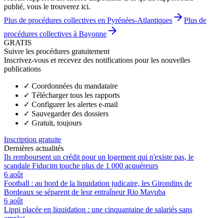
publié, vous le trouverez ici.
Plus de procédures collectives en Pyrénées-Atlantiques
Plus de
procédures collectives à Bayonne
GRATIS
Suivre les procédures gratuitement
Inscrivez-vous et recevez des notifications pour les nouvelles
publications
✓
Coordonnées du mandataire
✓
Télécharger tous les rapports
✓
Configurer les alertes e-mail
✓
Sauvegarder des dossiers
✓
Gratuit, toujours
Inscription gratuite
Dernières actualités
Ils remboursent un crédit pour un logement qui n'existe pas, le
scandale Fiducim touche plus de 1 000 acquéreurs
6 août
Football : au bord de la liquidation judicaire, les Girondins de
Bordeaux se séparent de leur entraîneur Rio Mavuba
6 août
Lippi placée en liquidation : une cinquantaine de salariés sans