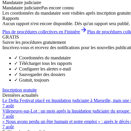
Mandataire judiciaire
Mandataire judiciaire
Pas encore connu
Les coordonnées du mandataire sont visibles après inscription gratuite
Rapports
Aucun rapport n'est encore disponible. Dès qu'un rapport sera publié, 
Plus de procédures collectives en Finistère
Plus de procédures coll
GRATIS
Suivre les procédures gratuitement
Inscrivez-vous et recevez des notifications pour les nouvelles publicat
✓
Coordonnées du mandataire
✓
Télécharger tous les rapports
✓
Configurer les alertes e-mail
✓
Sauvegarder des dossiers
✓
Gratuit, toujours
Inscription gratuite
Dernières actualités
Le Delta Festival placé en liquidation judiciaire à Marseille, mais une 
7 août
Villeneuve-sur-Lot : un mois après la liquidation judiciaire du groupe 
7 août
« Nous avons perdu un être humain et notre emploi » : après le décès de
7 août