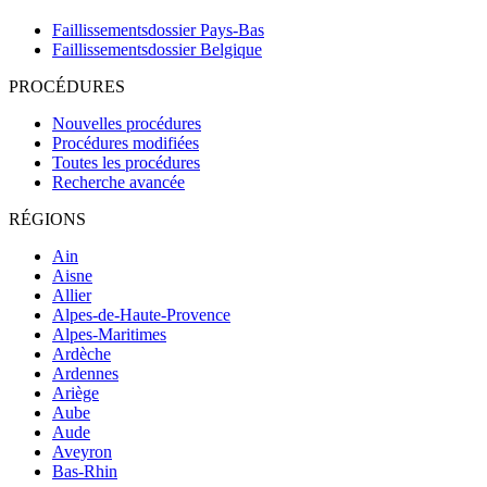
Faillissementsdossier
Pays-Bas
Faillissementsdossier
Belgique
PROCÉDURES
Nouvelles procédures
Procédures modifiées
Toutes les procédures
Recherche avancée
RÉGIONS
Ain
Aisne
Allier
Alpes-de-Haute-Provence
Alpes-Maritimes
Ardèche
Ardennes
Ariège
Aube
Aude
Aveyron
Bas-Rhin