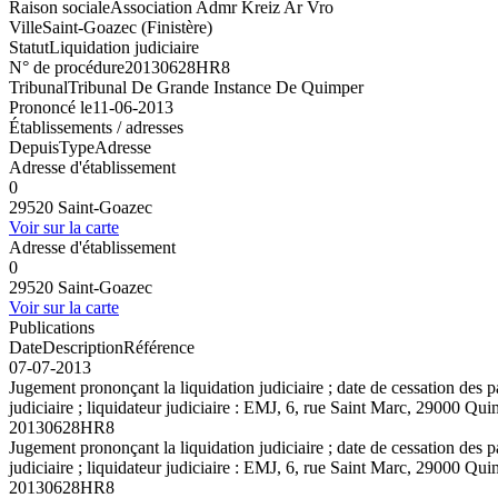
Raison sociale
Association Admr Kreiz Ar Vro
Ville
Saint-Goazec (Finistère)
Statut
Liquidation judiciaire
N° de procédure
20130628HR8
Tribunal
Tribunal De Grande Instance De Quimper
Prononcé le
11-06-2013
Établissements / adresses
Depuis
Type
Adresse
Adresse d'établissement
0
29520 Saint-Goazec
Voir sur la carte
Adresse d'établissement
0
29520 Saint-Goazec
Voir sur la carte
Publications
Date
Description
Référence
07-07-2013
Jugement prononçant la liquidation judiciaire ; date de cessation des p
judiciaire ; liquidateur judiciaire : EMJ, 6, rue Saint Marc, 29000 Qu
20130628HR8
Jugement prononçant la liquidation judiciaire ; date de cessation des p
judiciaire ; liquidateur judiciaire : EMJ, 6, rue Saint Marc, 29000 Qu
20130628HR8