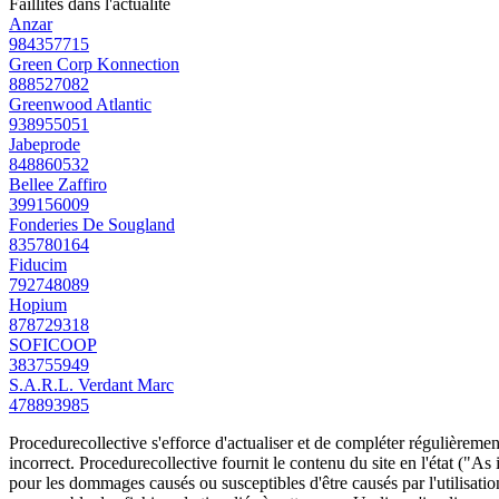
Faillites dans l'actualité
Anzar
984357715
Green Corp Konnection
888527082
Greenwood Atlantic
938955051
Jabeprode
848860532
Bellee Zaffiro
399156009
Fonderies De Sougland
835780164
Fiducim
792748089
Hopium
878729318
SOFICOOP
383755949
S.A.R.L. Verdant Marc
478893985
Procedurecollective s'efforce d'actualiser et de compléter régulièrement
incorrect. Procedurecollective fournit le contenu du site en l'état ("As
pour les dommages causés ou susceptibles d'être causés par l'utilisation