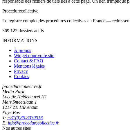
responsable des fichiers de tiers liés à cette page. Un lien n'implique p
Procedure
collective
Le registre complet des procédures collectives en France — redressemen
369.122
dossiers actifs
INFORMATIONS
À propos
Widget pour votre site
Contact & FAQ
Mentions légales
Privacy
Cookies
procedurecollective.fr
Media Park
Locatie Heideheuvel H1
Mart Smeetslaan 1
1217 ZE Hilversum
Pays-Bas
T:
+31(0)85-3330016
E:
info@procedurecollective.fr
Nos autres sites