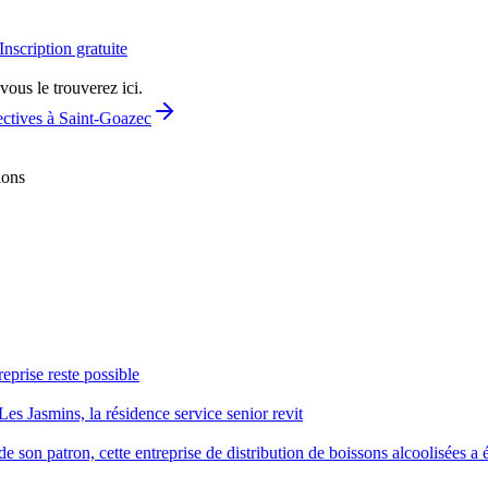
Inscription gratuite
vous le trouverez ici.
ectives à Saint-Goazec
ions
reprise reste possible
Les Jasmins, la résidence service senior revit
 son patron, cette entreprise de distribution de boissons alcoolisées a é