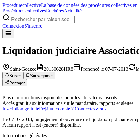
Procedure
collective
La base de données des procédures collectives en
Procédures collectives
Enchères
Actualités
Connexion
S'inscrire
Liquidation judiciaire
Associati
Saint-Goazec
20130628HR8
Prononcé le 07-07-2013
M
Suivre
Sauvegarder
Partager
Plus d'informations disponibles pour les utilisateurs inscrits
Accès gratuit aux informations sur le mandataire, rapports et alertes
Inscription gratuite
Déjà un compte ? Connectez-vous
Le 07-07-2013, un jugement d'ouverture de liquidation judiciaire sim
Aucun rapport n'est (encore) disponible.
Informations générales