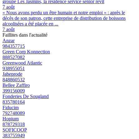
groupe Les Jasmins, la résidence service senior revit
7 août
« Nous avons perdu un être humain et notre emploi » : après le
décès de son patron, cette entreprise de distribution de boissons
alcoolisées a été placée en ...
7 août
Faillites dans l'actualité
Anzar
984357715
Green Corp Konnection
888527082
Greenwood Atlantic
938955051
Jabeprode
848860532
Bellee Zaffiro
399156009
Fonderies De Sougland
835780164
Fiducim
792748089
Hopium
878729318
SOFICOOP
383755949