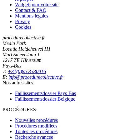
Widget pour votre site
Contact & FAQ
Mentions légales
Privacy
Cookies
procedurecollective.fr
Media Park
Locatie Heideheuvel H1
Mart Smeetslaan 1
1217 ZE Hilversum
Pays-Bas
T:
+31(0)85-3330016
E:
info@procedurecollective.fr
Nos autres sites
Faillissementsdossier
Pays-Bas
Faillissementsdossier
Belgique
PROCÉDURES
Nouvelles procédures
Procédures modifiées
Toutes les procédures
Recherche avancée