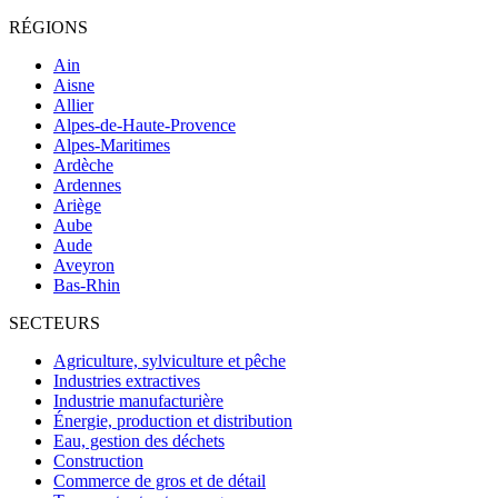
RÉGIONS
Ain
Aisne
Allier
Alpes-de-Haute-Provence
Alpes-Maritimes
Ardèche
Ardennes
Ariège
Aube
Aude
Aveyron
Bas-Rhin
SECTEURS
Agriculture, sylviculture et pêche
Industries extractives
Industrie manufacturière
Énergie, production et distribution
Eau, gestion des déchets
Construction
Commerce de gros et de détail