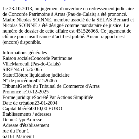
Le 23-10-2013, un jugement d'ouverture en redressement judiciaire
de Concorde Patrimoine à Arras (Pas-de-Calais) a été prononcé.
Maître Nicolas SOINNE, membre associé de la SELAS Bernard et
Nicolas SOINNE a été désigné comme mandataire de justice. Le
numéro de dossier de cette affaire est 451526065. Ce jugement de
clôture pour insuffisance d’actif est publié. Aucun rapport n'est
(encore) disponible.
Informations générales
Raison sociale
Concorde Patrimoine
Ville
Maroeuil (Pas-de-Calais)
SIREN
451 526 065
Statut
Clôture liquidation judiciaire
N° de procédure
451526065
Tribunal
Greffe du Tribunal de Commerce d'Arras
Prononcé le
10-12-2025
Forme juridique
Société Par Actions Simplifiée
Date de création
23-01-2004
Capital libéré
60010,00 EURO
Établissements / adresses
Depuis
Type
Adresse
Adresse d'établissement
rue du Four 1
62161 Maroeuil