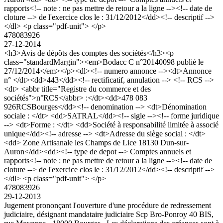
rapports<!-- note : ne pas mettre de retour a la ligne --><!-- date de
cloture --> de l'exercice clos le : 31/12/2012</dd><!-- descriptif -->
</dl> <p class="pdf-unit"> </p>
478083926
27-12-2014
<h3>Avis de dépôts des comptes des sociétés</h3><p
class="standardMargin"><em>Bodacc C n°20140098 publié le
27/12/2014</em></p><dl><!-- numero annonce --><dt>Annonce
n° </dt><dd>443</dd><!-- rectificatif, annulation --> <!-- RCS -->
<dt> <abbr title="Registre du commerce et des
sociétés">n°RCS</abbr> :</dt><dd>478 083
926RCSBourges</dd><!-- denomination --> <dt>Dénomination
sociale : </dt> <dd>SATRAL</dd><!-- sigle --><!-- forme juridique
--> <dt>Forme : </dt> <dd>Société à responsabilité limitée à associé
unique</dd><!-- adresse --> <dt>Adresse du siège social : </dt>
<dd> Zone Artisanale les Champs de Lice 18130 Dun-sur-
Auron</dd><dd><!-- type de depot --> Comptes annuels et
rapports<!-- note : ne pas mettre de retour a la ligne --><!-- date de
cloture --> de l'exercice clos le : 31/12/2012</dd><!-- descriptif -->
</dl> <p class="pdf-unit"> </p>
478083926
29-12-2013
Jugement prononçant l'ouverture d'une procédure de redressement
judiciaire, désignant mandataire judiciaire Scp Bro-Ponroy 40 BIS,