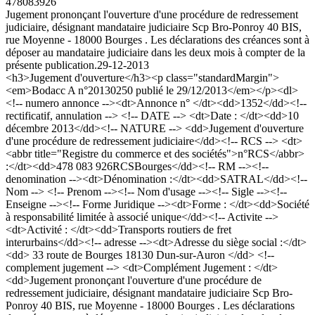
478083926
Jugement prononçant l'ouverture d'une procédure de redressement
judiciaire, désignant mandataire judiciaire Scp Bro-Ponroy 40 BIS,
rue Moyenne - 18000 Bourges . Les déclarations des créances sont à
déposer au mandataire judiciaire dans les deux mois à compter de la
présente publication.
29-12-2013
<h3>Jugement d'ouverture</h3><p class="standardMargin">
<em>Bodacc A n°20130250 publié le 29/12/2013</em></p><dl>
<!-- numero annonce --><dt>Annonce n° </dt><dd>1352</dd><!--
rectificatif, annulation --> <!-- DATE --> <dt>Date : </dt><dd>10
décembre 2013</dd><!-- NATURE --> <dd>Jugement d'ouverture
d'une procédure de redressement judiciaire</dd><!-- RCS --> <dt>
<abbr title="Registre du commerce et des sociétés">n°RCS</abbr>
:</dt><dd>478 083 926RCSBourges</dd><!-- RM --><!--
denomination --><dt>Dénomination :</dt><dd>SATRAL</dd><!--
Nom --> <!-- Prenom --><!-- Nom d'usage --><!-- Sigle --><!--
Enseigne --><!-- Forme Juridique --><dt>Forme : </dt><dd>Société
à responsabilité limitée à associé unique</dd><!-- Activite -->
<dt>Activité : </dt><dd>Transports routiers de fret
interurbains</dd><!-- adresse --><dt>Adresse du siège social :</dt>
<dd> 33 route de Bourges 18130 Dun-sur-Auron </dd> <!--
complement jugement --> <dt>Complément Jugement : </dt>
<dd>Jugement prononçant l'ouverture d'une procédure de
redressement judiciaire, désignant mandataire judiciaire Scp Bro-
Ponroy 40 BIS, rue Moyenne - 18000 Bourges . Les déclarations