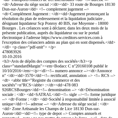
<dt>Adresse du siège social :</dt><dd> 33 route de Bourges 18130
Dun-sur-Auron</dd> <!-- complement jugement -->
<dt>Complément Jugement : </dt><dd>Jugement prononçant la
résolution du plan de redressement et la liquidation judiciaire ,
désignant liquidateur Scp Ponroy 40 BIS, rue Moyenne - 18000
Bourges . Les créances sont à déclarer, dans les deux mois de la
présente publication, auprès du liquidateur ou sur le portail
électronique à l'adresse https://www.creditors-services.com à
l'exception des créanciers admis au plan qui en sont dispensés.</dd>
</dl> <p class="pdf-unit"> </p>
478083926
10-10-2016
<h3>Avis de dépôts des comptes des sociétés</h3><p
class="standardMargin"><em>Bodacc C n°20160108 publié le
10/10/2016</em></p><dl><!-- numero annonce --><dt>Annonce
n° </dt><dd>3570</dd><!-- rectificatif, annulation --> <!-- RCS -->
<dt> <abbr title="Registre du commerce et des
sociétés">n°RCS</abbr> :</dt><dd>478 083
926RCSBourges</dd><!-- denomination --> <dt>Dénomination
sociale : </dt> <dd>SATRAL</dd><!-- sigle --><!-- forme juridique
--> <dt>Forme : </dt> <dd>Société à responsabilité limitée à associé
unique</dd><!-- adresse --> <dt>Adresse du siège social : </dt>
<dd> Zone Artisanale les Champs de Lice 18130 Dun-sur-
Auron</dd><dd><!-- type de depot --> Comptes annuels et