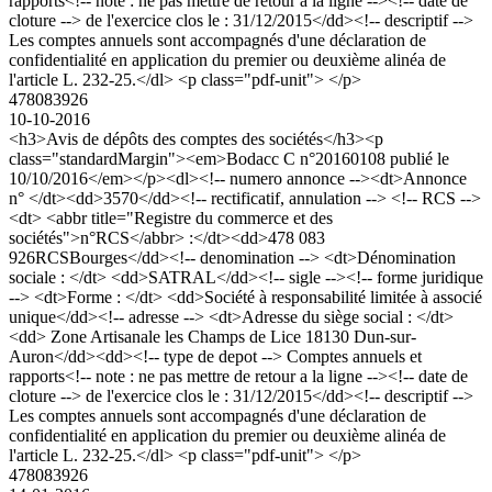
rapports<!-- note : ne pas mettre de retour a la ligne --><!-- date de
cloture --> de l'exercice clos le : 31/12/2015</dd><!-- descriptif -->
Les comptes annuels sont accompagnés d'une déclaration de
confidentialité en application du premier ou deuxième alinéa de
l'article L. 232-25.</dl> <p class="pdf-unit"> </p>
478083926
10-10-2016
<h3>Avis de dépôts des comptes des sociétés</h3><p
class="standardMargin"><em>Bodacc C n°20160108 publié le
10/10/2016</em></p><dl><!-- numero annonce --><dt>Annonce
n° </dt><dd>3570</dd><!-- rectificatif, annulation --> <!-- RCS -->
<dt> <abbr title="Registre du commerce et des
sociétés">n°RCS</abbr> :</dt><dd>478 083
926RCSBourges</dd><!-- denomination --> <dt>Dénomination
sociale : </dt> <dd>SATRAL</dd><!-- sigle --><!-- forme juridique
--> <dt>Forme : </dt> <dd>Société à responsabilité limitée à associé
unique</dd><!-- adresse --> <dt>Adresse du siège social : </dt>
<dd> Zone Artisanale les Champs de Lice 18130 Dun-sur-
Auron</dd><dd><!-- type de depot --> Comptes annuels et
rapports<!-- note : ne pas mettre de retour a la ligne --><!-- date de
cloture --> de l'exercice clos le : 31/12/2015</dd><!-- descriptif -->
Les comptes annuels sont accompagnés d'une déclaration de
confidentialité en application du premier ou deuxième alinéa de
l'article L. 232-25.</dl> <p class="pdf-unit"> </p>
478083926