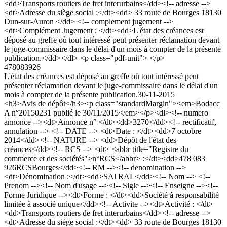
<dd>Transports routiers de fret interurbains</dd><!-- adresse -->
<dt>Adresse du siège social :</dt><dd> 33 route de Bourges 18130
Dun-sur-Auron </dd> <!-- complement jugement -->
<dt>Complément Jugement : </dt><dd>L'état des créances est
déposé au greffe où tout intéressé peut présenter réclamation devant
le juge-commissaire dans le délai d'un mois à compter de la présente
publication.</dd></dl> <p class="pdf-unit"> </p>
478083926
L'état des créances est déposé au greffe où tout intéressé peut
présenter réclamation devant le juge-commissaire dans le délai d'un
mois à compter de la présente publication.
30-11-2015
<h3>Avis de dépôt</h3><p class="standardMargin"><em>Bodacc
A n°20150231 publié le 30/11/2015</em></p><dl><!-- numero
annonce --><dt>Annonce n° </dt><dd>3270</dd><!-- rectificatif,
annulation --> <!-- DATE --> <dt>Date : </dt><dd>7 octobre
2014</dd><!-- NATURE --> <dd>Dépôt de l'état des
créances</dd><!-- RCS --> <dt> <abbr title="Registre du
commerce et des sociétés">n°RCS</abbr> :</dt><dd>478 083
926RCSBourges</dd><!-- RM --><!-- denomination -->
<dt>Dénomination :</dt><dd>SATRAL</dd><!-- Nom --> <!--
Prenom --><!-- Nom d'usage --><!-- Sigle --><!-- Enseigne --><!--
Forme Juridique --><dt>Forme : </dt><dd>Société à responsabilité
limitée à associé unique</dd><!-- Activite --><dt>Activité : </dt>
<dd>Transports routiers de fret interurbains</dd><!-- adresse -->
<dt>Adresse du siège social :</dt><dd> 33 route de Bourges 18130