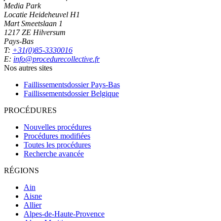
Media Park
Locatie Heideheuvel H1
Mart Smeetslaan 1
1217 ZE Hilversum
Pays-Bas
T:
+31(0)85-3330016
E:
info@procedurecollective.fr
Nos autres sites
Faillissementsdossier
Pays-Bas
Faillissementsdossier
Belgique
PROCÉDURES
Nouvelles procédures
Procédures modifiées
Toutes les procédures
Recherche avancée
RÉGIONS
Ain
Aisne
Allier
Alpes-de-Haute-Provence