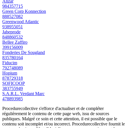
Anzar
984357715
Green Corp Konnection
888527082
Greenwood Atlantic
938955051
Jabeprode
848860532
Bellee Zaffiro
399156009
Fonderies De Sougland
835780164
Fiducim
792748089
Hopium
878729318
SOFICOOP
383755949
S.A.R.L. Verdant Marc
478893985
Procedurecollective s'efforce d'actualiser et de compléter
régulièrement le contenu de cette page web, issu de sources
publiques. Malgré ce soin et cette attention, il est possible que le
contenu soit incomplet et/ou incorrect. Procedurecollective fournit le