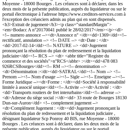
Moyenne - 18000 Bourges . Les créances sont à déclarer, dans les
deux mois de la présente publication, auprès du liquidateur ou sur le
portail électronique à l'adresse https://www.creditors-services.com à
l'exception des créanciers admis au plan qui en sont dispensés.
<h3>Extrait de jugement</h3><p class="standardMargin">
<em>Bodacc A n°20170041 publié le 28/02/2017</em></p><dl>
<!-- numero annonce --><dt>Annonce n° </dt><dd>1369</dd><!--
rectificatif, annulation --> <!-- DATE --> <dt>Date : </dt>
<dd>2017-02-14</dd><!-- NATURE --> <dd>Jugement
prononçant la résolution du plan de redressement et la liquidation
judiciaire</dd><!-- RCS --> <dt> <abbr title="Registre du
commerce et des sociétés">n°RCS</abbr> :</dt><dd>478 083
926RCSBourges</dd><!-- RM --><!-- denomination -->
<dt>Dénomination :</dt><dd>SATRAL</dd><!-- Nom --> <!--
Prenom --><!-- Nom d'usage --><!-- Sigle --><!-- Enseigne --><!--
Forme Juridique --><dt>Forme : </dt><dd>Société à responsabilité
limitée à associé unique</dd><!-- Activite --><dt>Activité : </dt>
<dd>Transports routiers de fret interurbains</dd><!-- adresse -->
<dt>Adresse du siège social :</dt><dd> 33 route de Bourges 18130
Dun-sur-Auron</dd> <!-- complement jugement -->
<dt>Complément Jugement : </dt><dd>Jugement prononçant la
résolution du plan de redressement et la liquidation judiciaire ,
désignant liquidateur Scp Ponroy 40 BIS, rue Moyenne - 18000
Bourges . Les créances sont à déclarer, dans les deux mois de la
présente publication, auprès du liquidateur ou sur le portail