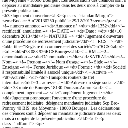
rue Moyenne - 18000 Bourges . Les déclarations des créances sont à
déposer au mandataire judiciaire dans les deux mois à compter de la
présente publication.
<h3>Jugement d'ouverture</h3><p class="standardMargin">
<em>Bodacc A n°20130250 publié le 29/12/2013</em></p><dl>
<!-- numero annonce --><dt>Annonce n° </dt><dd>1352</dd><!--
rectificatif, annulation --> <!-- DATE --> <dt>Date : </dt><dd>10
décembre 2013</dd><!-- NATURE --> <dd>Jugement d'ouverture
d'une procédure de redressement judiciaire</dd><!-- RCS --> <dt>
<abbr title="Registre du commerce et des sociétés">n°RCS</abbr>
:</dt><dd>478 083 926RCSBourges</dd><!-- RM --><!--
denomination --><dt>Dénomination :</dt><dd>SATRAL</dd><!--
Nom --> <!-- Prenom --><!-- Nom d'usage --><!-- Sigle --><!--
Enseigne --><!-- Forme Juridique --><dt>Forme : </dt><dd>Société
à responsabilité limitée à associé unique</dd><!-- Activite -->
<dt>Activité : </dt><dd>Transports routiers de fret
interurbains</dd><!-- adresse --><dt>Adresse du siège social :</dt>
<dd> 33 route de Bourges 18130 Dun-sur-Auron </dd> <!--
complement jugement --> <dt>Complément Jugement : </dt>
<dd>Jugement prononçant l'ouverture d'une procédure de
redressement judiciaire, désignant mandataire judiciaire Scp Bro-
Ponroy 40 BIS, rue Moyenne - 18000 Bourges . Les déclarations
des créances sont à déposer au mandataire judiciaire dans les deux
mois à compter de la présente publication.</dd></dl> <p
class="pdf-unit"> </p>