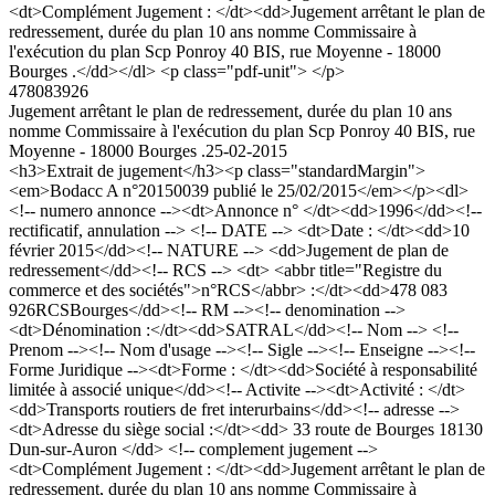
<dt>Complément Jugement : </dt><dd>Jugement arrêtant le plan de
redressement, durée du plan 10 ans nomme Commissaire à
l'exécution du plan Scp Ponroy 40 BIS, rue Moyenne - 18000
Bourges .</dd></dl> <p class="pdf-unit"> </p>
478083926
Jugement arrêtant le plan de redressement, durée du plan 10 ans
nomme Commissaire à l'exécution du plan Scp Ponroy 40 BIS, rue
Moyenne - 18000 Bourges .
25-02-2015
<h3>Extrait de jugement</h3><p class="standardMargin">
<em>Bodacc A n°20150039 publié le 25/02/2015</em></p><dl>
<!-- numero annonce --><dt>Annonce n° </dt><dd>1996</dd><!--
rectificatif, annulation --> <!-- DATE --> <dt>Date : </dt><dd>10
février 2015</dd><!-- NATURE --> <dd>Jugement de plan de
redressement</dd><!-- RCS --> <dt> <abbr title="Registre du
commerce et des sociétés">n°RCS</abbr> :</dt><dd>478 083
926RCSBourges</dd><!-- RM --><!-- denomination -->
<dt>Dénomination :</dt><dd>SATRAL</dd><!-- Nom --> <!--
Prenom --><!-- Nom d'usage --><!-- Sigle --><!-- Enseigne --><!--
Forme Juridique --><dt>Forme : </dt><dd>Société à responsabilité
limitée à associé unique</dd><!-- Activite --><dt>Activité : </dt>
<dd>Transports routiers de fret interurbains</dd><!-- adresse -->
<dt>Adresse du siège social :</dt><dd> 33 route de Bourges 18130
Dun-sur-Auron </dd> <!-- complement jugement -->
<dt>Complément Jugement : </dt><dd>Jugement arrêtant le plan de
redressement, durée du plan 10 ans nomme Commissaire à