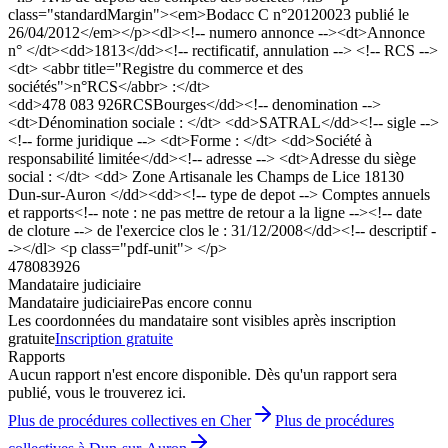
class="standardMargin"><em>Bodacc C n°20120023 publié le
26/04/2012</em></p><dl><!-- numero annonce --><dt>Annonce
n° </dt><dd>1813</dd><!-- rectificatif, annulation --> <!-- RCS -->
<dt> <abbr title="Registre du commerce et des
sociétés">n°RCS</abbr> :</dt>
<dd>478 083 926RCSBourges</dd><!-- denomination -->
<dt>Dénomination sociale : </dt> <dd>SATRAL</dd><!-- sigle -->
<!-- forme juridique --> <dt>Forme : </dt> <dd>Société à
responsabilité limitée</dd><!-- adresse --> <dt>Adresse du siège
social : </dt> <dd> Zone Artisanale les Champs de Lice 18130
Dun-sur-Auron </dd><dd><!-- type de depot --> Comptes annuels
et rapports<!-- note : ne pas mettre de retour a la ligne --><!-- date
de cloture --> de l'exercice clos le : 31/12/2008</dd><!-- descriptif -
-></dl> <p class="pdf-unit"> </p>
478083926
Mandataire judiciaire
Mandataire judiciaire
Pas encore connu
Les coordonnées du mandataire sont visibles après inscription
gratuite
Inscription gratuite
Rapports
Aucun rapport n'est encore disponible. Dès qu'un rapport sera
publié, vous le trouverez ici.
Plus de procédures collectives en Cher
Plus de procédures