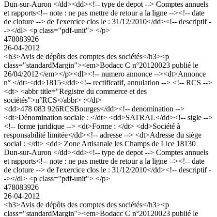
Dun-sur-Auron </dd><dd><!-- type de depot --> Comptes annuels
et rapports<!-- note : ne pas mettre de retour a la ligne --><!-- date
de cloture --> de l'exercice clos le : 31/12/2010</dd><!-- descriptif -
-></dl> <p class="pdf-unit"> </p>
478083926
26-04-2012
<h3>Avis de dépôts des comptes des sociétés</h3><p
class="standardMargin"><em>Bodacc C n°20120023 publié le
26/04/2012</em></p><dl><!-- numero annonce --><dt>Annonce
n° </dt><dd>1815</dd><!-- rectificatif, annulation --> <!-- RCS -->
<dt> <abbr title="Registre du commerce et des
sociétés">n°RCS</abbr> :</dt>
<dd>478 083 926RCSBourges</dd><!-- denomination -->
<dt>Dénomination sociale : </dt> <dd>SATRAL</dd><!-- sigle -->
<!-- forme juridique --> <dt>Forme : </dt> <dd>Société à
responsabilité limitée</dd><!-- adresse --> <dt>Adresse du siège
social : </dt> <dd> Zone Artisanale les Champs de Lice 18130
Dun-sur-Auron </dd><dd><!-- type de depot --> Comptes annuels
et rapports<!-- note : ne pas mettre de retour a la ligne --><!-- date
de cloture --> de l'exercice clos le : 31/12/2010</dd><!-- descriptif -
-></dl> <p class="pdf-unit"> </p>
478083926
26-04-2012
<h3>Avis de dépôts des comptes des sociétés</h3><p
class="standardMargin"><em>Bodacc C n°20120023 publié le