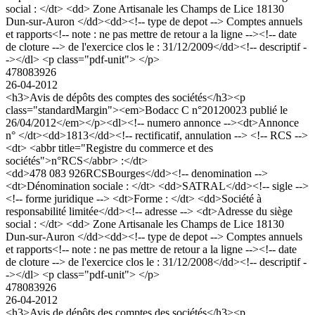
social : </dt> <dd> Zone Artisanale les Champs de Lice 18130
Dun-sur-Auron </dd><dd><!-- type de depot --> Comptes annuels
et rapports<!-- note : ne pas mettre de retour a la ligne --><!-- date
de cloture --> de l'exercice clos le : 31/12/2009</dd><!-- descriptif -
-></dl> <p class="pdf-unit"> </p>
478083926
26-04-2012
<h3>Avis de dépôts des comptes des sociétés</h3><p
class="standardMargin"><em>Bodacc C n°20120023 publié le
26/04/2012</em></p><dl><!-- numero annonce --><dt>Annonce
n° </dt><dd>1813</dd><!-- rectificatif, annulation --> <!-- RCS -->
<dt> <abbr title="Registre du commerce et des
sociétés">n°RCS</abbr> :</dt>
<dd>478 083 926RCSBourges</dd><!-- denomination -->
<dt>Dénomination sociale : </dt> <dd>SATRAL</dd><!-- sigle -->
<!-- forme juridique --> <dt>Forme : </dt> <dd>Société à
responsabilité limitée</dd><!-- adresse --> <dt>Adresse du siège
social : </dt> <dd> Zone Artisanale les Champs de Lice 18130
Dun-sur-Auron </dd><dd><!-- type de depot --> Comptes annuels
et rapports<!-- note : ne pas mettre de retour a la ligne --><!-- date
de cloture --> de l'exercice clos le : 31/12/2008</dd><!-- descriptif -
-></dl> <p class="pdf-unit"> </p>
478083926
26-04-2012
<h3>Avis de dépôts des comptes des sociétés</h3><p