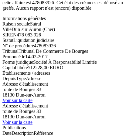
cette affaire est 478083926. Cet état des créances est déposé au
greffe. Aucun rapport n'est (encore) disponible.
Informations générales
Raison sociale
Satral
Ville
Dun-sur-Auron (Cher)
SIREN
478 083 926
Statut
Liquidation judiciaire
N° de procédure
478083926
Tribunal
Tribunal De Commerce De Bourges
Prononcé le
14-02-2017
Forme juridique
Société À Responsabilité Limitée
Capital libéré
512228,00 EURO
Établissements / adresses
Depuis
Type
Adresse
Adresse d'établissement
route de Bourges 33
18130 Dun-sur-Auron
Voir sur la carte
Adresse d'établissement
route de Bourges 33
18130 Dun-sur-Auron
Voir sur la carte
Publications
Date
Description
Référence