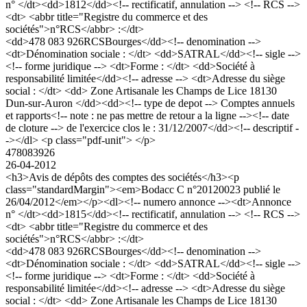
n° </dt><dd>1812</dd><!-- rectificatif, annulation --> <!-- RCS -->
<dt> <abbr title="Registre du commerce et des
sociétés">n°RCS</abbr> :</dt>
<dd>478 083 926RCSBourges</dd><!-- denomination -->
<dt>Dénomination sociale : </dt> <dd>SATRAL</dd><!-- sigle -->
<!-- forme juridique --> <dt>Forme : </dt> <dd>Société à
responsabilité limitée</dd><!-- adresse --> <dt>Adresse du siège
social : </dt> <dd> Zone Artisanale les Champs de Lice 18130
Dun-sur-Auron </dd><dd><!-- type de depot --> Comptes annuels
et rapports<!-- note : ne pas mettre de retour a la ligne --><!-- date
de cloture --> de l'exercice clos le : 31/12/2007</dd><!-- descriptif -
-></dl> <p class="pdf-unit"> </p>
478083926
26-04-2012
<h3>Avis de dépôts des comptes des sociétés</h3><p
class="standardMargin"><em>Bodacc C n°20120023 publié le
26/04/2012</em></p><dl><!-- numero annonce --><dt>Annonce
n° </dt><dd>1815</dd><!-- rectificatif, annulation --> <!-- RCS -->
<dt> <abbr title="Registre du commerce et des
sociétés">n°RCS</abbr> :</dt>
<dd>478 083 926RCSBourges</dd><!-- denomination -->
<dt>Dénomination sociale : </dt> <dd>SATRAL</dd><!-- sigle -->
<!-- forme juridique --> <dt>Forme : </dt> <dd>Société à
responsabilité limitée</dd><!-- adresse --> <dt>Adresse du siège
social : </dt> <dd> Zone Artisanale les Champs de Lice 18130