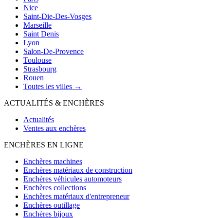
Nice
Saint-Die-Des-Vosges
Marseille
Saint Denis
Lyon
Salon-De-Provence
Toulouse
Strasbourg
Rouen
Toutes les villes →
ACTUALITÉS & ENCHÈRES
Actualités
Ventes aux enchères
ENCHÈRES EN LIGNE
Enchères machines
Enchères matériaux de construction
Enchères véhicules automoteurs
Enchères collections
Enchères matériaux d'entrepreneur
Enchères outillage
Enchères bijoux