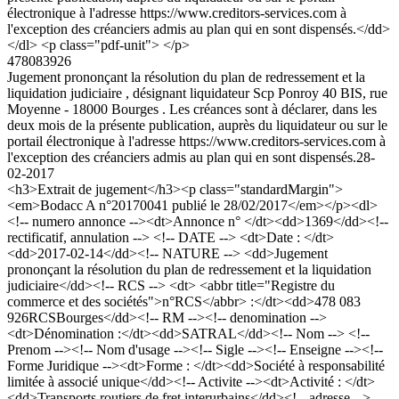
électronique à l'adresse https://www.creditors-services.com à
l'exception des créanciers admis au plan qui en sont dispensés.</dd>
</dl> <p class="pdf-unit"> </p>
478083926
Jugement prononçant la résolution du plan de redressement et la
liquidation judiciaire , désignant liquidateur Scp Ponroy 40 BIS, rue
Moyenne - 18000 Bourges . Les créances sont à déclarer, dans les
deux mois de la présente publication, auprès du liquidateur ou sur le
portail électronique à l'adresse https://www.creditors-services.com à
l'exception des créanciers admis au plan qui en sont dispensés.
28-
02-2017
<h3>Extrait de jugement</h3><p class="standardMargin">
<em>Bodacc A n°20170041 publié le 28/02/2017</em></p><dl>
<!-- numero annonce --><dt>Annonce n° </dt><dd>1369</dd><!--
rectificatif, annulation --> <!-- DATE --> <dt>Date : </dt>
<dd>2017-02-14</dd><!-- NATURE --> <dd>Jugement
prononçant la résolution du plan de redressement et la liquidation
judiciaire</dd><!-- RCS --> <dt> <abbr title="Registre du
commerce et des sociétés">n°RCS</abbr> :</dt><dd>478 083
926RCSBourges</dd><!-- RM --><!-- denomination -->
<dt>Dénomination :</dt><dd>SATRAL</dd><!-- Nom --> <!--
Prenom --><!-- Nom d'usage --><!-- Sigle --><!-- Enseigne --><!--
Forme Juridique --><dt>Forme : </dt><dd>Société à responsabilité
limitée à associé unique</dd><!-- Activite --><dt>Activité : </dt>
<dd>Transports routiers de fret interurbains</dd><!-- adresse -->