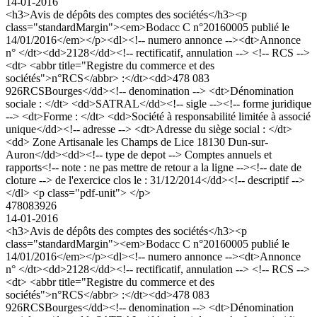
14-01-2016
<h3>Avis de dépôts des comptes des sociétés</h3><p
class="standardMargin"><em>Bodacc C n°20160005 publié le
14/01/2016</em></p><dl><!-- numero annonce --><dt>Annonce
n° </dt><dd>2128</dd><!-- rectificatif, annulation --> <!-- RCS -->
<dt> <abbr title="Registre du commerce et des
sociétés">n°RCS</abbr> :</dt><dd>478 083
926RCSBourges</dd><!-- denomination --> <dt>Dénomination
sociale : </dt> <dd>SATRAL</dd><!-- sigle --><!-- forme juridique
--> <dt>Forme : </dt> <dd>Société à responsabilité limitée à associé
unique</dd><!-- adresse --> <dt>Adresse du siège social : </dt>
<dd> Zone Artisanale les Champs de Lice 18130 Dun-sur-
Auron</dd><dd><!-- type de depot --> Comptes annuels et
rapports<!-- note : ne pas mettre de retour a la ligne --><!-- date de
cloture --> de l'exercice clos le : 31/12/2014</dd><!-- descriptif -->
</dl> <p class="pdf-unit"> </p>
478083926
14-01-2016
<h3>Avis de dépôts des comptes des sociétés</h3><p
class="standardMargin"><em>Bodacc C n°20160005 publié le
14/01/2016</em></p><dl><!-- numero annonce --><dt>Annonce
n° </dt><dd>2128</dd><!-- rectificatif, annulation --> <!-- RCS -->
<dt> <abbr title="Registre du commerce et des
sociétés">n°RCS</abbr> :</dt><dd>478 083
926RCSBourges</dd><!-- denomination --> <dt>Dénomination