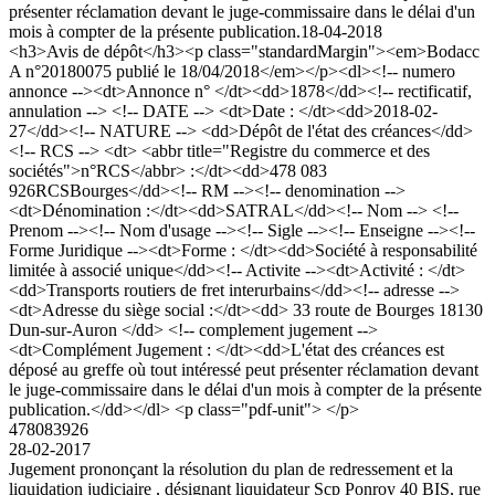
présenter réclamation devant le juge-commissaire dans le délai d'un
mois à compter de la présente publication.
18-04-2018
<h3>Avis de dépôt</h3><p class="standardMargin"><em>Bodacc
A n°20180075 publié le 18/04/2018</em></p><dl><!-- numero
annonce --><dt>Annonce n° </dt><dd>1878</dd><!-- rectificatif,
annulation --> <!-- DATE --> <dt>Date : </dt><dd>2018-02-
27</dd><!-- NATURE --> <dd>Dépôt de l'état des créances</dd>
<!-- RCS --> <dt> <abbr title="Registre du commerce et des
sociétés">n°RCS</abbr> :</dt><dd>478 083
926RCSBourges</dd><!-- RM --><!-- denomination -->
<dt>Dénomination :</dt><dd>SATRAL</dd><!-- Nom --> <!--
Prenom --><!-- Nom d'usage --><!-- Sigle --><!-- Enseigne --><!--
Forme Juridique --><dt>Forme : </dt><dd>Société à responsabilité
limitée à associé unique</dd><!-- Activite --><dt>Activité : </dt>
<dd>Transports routiers de fret interurbains</dd><!-- adresse -->
<dt>Adresse du siège social :</dt><dd> 33 route de Bourges 18130
Dun-sur-Auron </dd> <!-- complement jugement -->
<dt>Complément Jugement : </dt><dd>L'état des créances est
déposé au greffe où tout intéressé peut présenter réclamation devant
le juge-commissaire dans le délai d'un mois à compter de la présente
publication.</dd></dl> <p class="pdf-unit"> </p>
478083926
28-02-2017
Jugement prononçant la résolution du plan de redressement et la
liquidation judiciaire , désignant liquidateur Scp Ponroy 40 BIS, rue