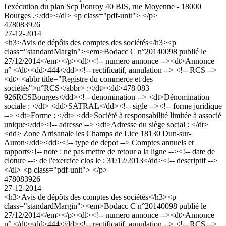
l'exécution du plan Scp Ponroy 40 BIS, rue Moyenne - 18000
Bourges .</dd></dl> <p class="pdf-unit"> </p>
478083926
27-12-2014
<h3>Avis de dépôts des comptes des sociétés</h3><p
class="standardMargin"><em>Bodacc C n°20140098 publié le
27/12/2014</em></p><dl><!-- numero annonce --><dt>Annonce
n° </dt><dd>444</dd><!-- rectificatif, annulation --> <!-- RCS -->
<dt> <abbr title="Registre du commerce et des
sociétés">n°RCS</abbr> :</dt><dd>478 083
926RCSBourges</dd><!-- denomination --> <dt>Dénomination
sociale : </dt> <dd>SATRAL</dd><!-- sigle --><!-- forme juridique
--> <dt>Forme : </dt> <dd>Société à responsabilité limitée à associé
unique</dd><!-- adresse --> <dt>Adresse du siège social : </dt>
<dd> Zone Artisanale les Champs de Lice 18130 Dun-sur-
Auron</dd><dd><!-- type de depot --> Comptes annuels et
rapports<!-- note : ne pas mettre de retour a la ligne --><!-- date de
cloture --> de l'exercice clos le : 31/12/2013</dd><!-- descriptif -->
</dl> <p class="pdf-unit"> </p>
478083926
27-12-2014
<h3>Avis de dépôts des comptes des sociétés</h3><p
class="standardMargin"><em>Bodacc C n°20140098 publié le
27/12/2014</em></p><dl><!-- numero annonce --><dt>Annonce
n° </dt><dd>444</dd><!-- rectificatif, annulation --> <!-- RCS -->