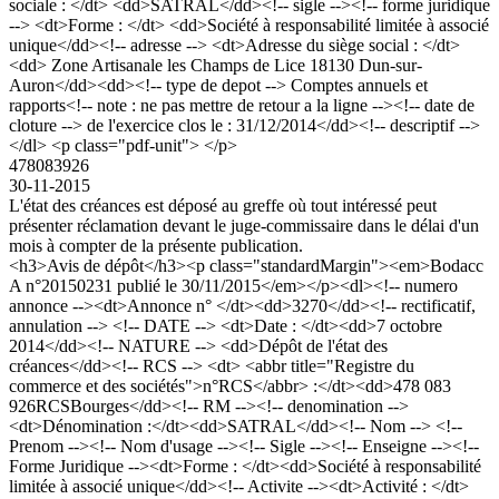
sociale : </dt> <dd>SATRAL</dd><!-- sigle --><!-- forme juridique
--> <dt>Forme : </dt> <dd>Société à responsabilité limitée à associé
unique</dd><!-- adresse --> <dt>Adresse du siège social : </dt>
<dd> Zone Artisanale les Champs de Lice 18130 Dun-sur-
Auron</dd><dd><!-- type de depot --> Comptes annuels et
rapports<!-- note : ne pas mettre de retour a la ligne --><!-- date de
cloture --> de l'exercice clos le : 31/12/2014</dd><!-- descriptif -->
</dl> <p class="pdf-unit"> </p>
478083926
30-11-2015
L'état des créances est déposé au greffe où tout intéressé peut
présenter réclamation devant le juge-commissaire dans le délai d'un
mois à compter de la présente publication.
<h3>Avis de dépôt</h3><p class="standardMargin"><em>Bodacc
A n°20150231 publié le 30/11/2015</em></p><dl><!-- numero
annonce --><dt>Annonce n° </dt><dd>3270</dd><!-- rectificatif,
annulation --> <!-- DATE --> <dt>Date : </dt><dd>7 octobre
2014</dd><!-- NATURE --> <dd>Dépôt de l'état des
créances</dd><!-- RCS --> <dt> <abbr title="Registre du
commerce et des sociétés">n°RCS</abbr> :</dt><dd>478 083
926RCSBourges</dd><!-- RM --><!-- denomination -->
<dt>Dénomination :</dt><dd>SATRAL</dd><!-- Nom --> <!--
Prenom --><!-- Nom d'usage --><!-- Sigle --><!-- Enseigne --><!--
Forme Juridique --><dt>Forme : </dt><dd>Société à responsabilité
limitée à associé unique</dd><!-- Activite --><dt>Activité : </dt>