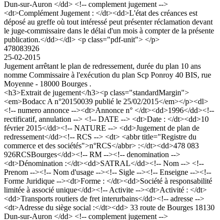
Dun-sur-Auron </dd> <!-- complement jugement -->
<dt>Complément Jugement : </dt><dd>L'état des créances est
déposé au greffe où tout intéressé peut présenter réclamation devant
le juge-commissaire dans le délai d'un mois à compter de la présente
publication.</dd></dl> <p class="pdf-unit"> </p>
478083926
25-02-2015
Jugement arrêtant le plan de redressement, durée du plan 10 ans
nomme Commissaire à l'exécution du plan Scp Ponroy 40 BIS, rue
Moyenne - 18000 Bourges .
<h3>Extrait de jugement</h3><p class="standardMargin">
<em>Bodacc A n°20150039 publié le 25/02/2015</em></p><dl>
<!-- numero annonce --><dt>Annonce n° </dt><dd>1996</dd><!--
rectificatif, annulation --> <!-- DATE --> <dt>Date : </dt><dd>10
février 2015</dd><!-- NATURE --> <dd>Jugement de plan de
redressement</dd><!-- RCS --> <dt> <abbr title="Registre du
commerce et des sociétés">n°RCS</abbr> :</dt><dd>478 083
926RCSBourges</dd><!-- RM --><!-- denomination -->
<dt>Dénomination :</dt><dd>SATRAL</dd><!-- Nom --> <!--
Prenom --><!-- Nom d'usage --><!-- Sigle --><!-- Enseigne --><!--
Forme Juridique --><dt>Forme : </dt><dd>Société à responsabilité
limitée à associé unique</dd><!-- Activite --><dt>Activité : </dt>
<dd>Transports routiers de fret interurbains</dd><!-- adresse -->
<dt>Adresse du siège social :</dt><dd> 33 route de Bourges 18130
Dun-sur-Auron </dd> <!-- complement jugement -->