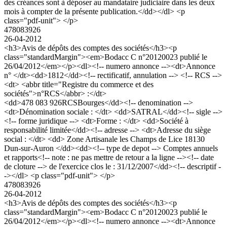
des créances sont à déposer au mandataire judiciaire dans les deux
mois à compter de la présente publication.</dd></dl> <p
class="pdf-unit"> </p>
478083926
26-04-2012
<h3>Avis de dépôts des comptes des sociétés</h3><p
class="standardMargin"><em>Bodacc C n°20120023 publié le
26/04/2012</em></p><dl><!-- numero annonce --><dt>Annonce
n° </dt><dd>1812</dd><!-- rectificatif, annulation --> <!-- RCS -->
<dt> <abbr title="Registre du commerce et des
sociétés">n°RCS</abbr> :</dt>
<dd>478 083 926RCSBourges</dd><!-- denomination -->
<dt>Dénomination sociale : </dt> <dd>SATRAL</dd><!-- sigle -->
<!-- forme juridique --> <dt>Forme : </dt> <dd>Société à
responsabilité limitée</dd><!-- adresse --> <dt>Adresse du siège
social : </dt> <dd> Zone Artisanale les Champs de Lice 18130
Dun-sur-Auron </dd><dd><!-- type de depot --> Comptes annuels
et rapports<!-- note : ne pas mettre de retour a la ligne --><!-- date
de cloture --> de l'exercice clos le : 31/12/2007</dd><!-- descriptif -
-></dl> <p class="pdf-unit"> </p>
478083926
26-04-2012
<h3>Avis de dépôts des comptes des sociétés</h3><p
class="standardMargin"><em>Bodacc C n°20120023 publié le
26/04/2012</em></p><dl><!-- numero annonce --><dt>Annonce