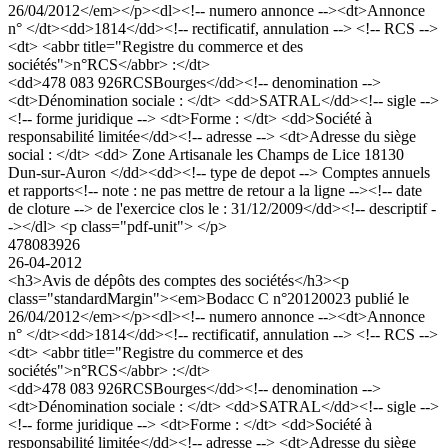
26/04/2012</em></p><dl><!-- numero annonce --><dt>Annonce
n° </dt><dd>1814</dd><!-- rectificatif, annulation --> <!-- RCS -->
<dt> <abbr title="Registre du commerce et des
sociétés">n°RCS</abbr> :</dt>
<dd>478 083 926RCSBourges</dd><!-- denomination -->
<dt>Dénomination sociale : </dt> <dd>SATRAL</dd><!-- sigle -->
<!-- forme juridique --> <dt>Forme : </dt> <dd>Société à
responsabilité limitée</dd><!-- adresse --> <dt>Adresse du siège
social : </dt> <dd> Zone Artisanale les Champs de Lice 18130
Dun-sur-Auron </dd><dd><!-- type de depot --> Comptes annuels
et rapports<!-- note : ne pas mettre de retour a la ligne --><!-- date
de cloture --> de l'exercice clos le : 31/12/2009</dd><!-- descriptif -
-></dl> <p class="pdf-unit"> </p>
478083926
26-04-2012
<h3>Avis de dépôts des comptes des sociétés</h3><p
class="standardMargin"><em>Bodacc C n°20120023 publié le
26/04/2012</em></p><dl><!-- numero annonce --><dt>Annonce
n° </dt><dd>1814</dd><!-- rectificatif, annulation --> <!-- RCS -->
<dt> <abbr title="Registre du commerce et des
sociétés">n°RCS</abbr> :</dt>
<dd>478 083 926RCSBourges</dd><!-- denomination -->
<dt>Dénomination sociale : </dt> <dd>SATRAL</dd><!-- sigle -->
<!-- forme juridique --> <dt>Forme : </dt> <dd>Société à
responsabilité limitée</dd><!-- adresse --> <dt>Adresse du siège