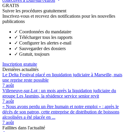
collectives à Dun-sur-Auron
GRATIS
Suivre les procédures gratuitement
Inscrivez-vous et recevez des notifications pour les nouvelles
publications
✓
Coordonnées du mandataire
✓
Télécharger tous les rapports
✓
Configurer les alertes e-mail
✓
Sauvegarder des dossiers
✓
Gratuit, toujours
Inscription gratuite
Dernières actualités
Le Delta Festival placé en liquidation judiciaire à Marseille, mais
une reprise reste possible
7 août
Villeneuve-sur-Lot : un mois après la liquidation judiciaire du
groupe Les Jasmins, la résidence service senior revit
7 août
« Nous avons perdu un être humain et notre emploi » : après le
décès de son patron, cette entreprise de distribution de boissons
alcoolisées a été placée en ...
7 août
Faillites dans l'actualité