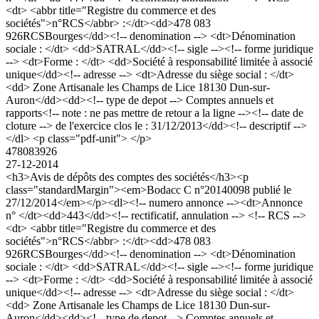
<dt> <abbr title="Registre du commerce et des
sociétés">n°RCS</abbr> :</dt><dd>478 083
926RCSBourges</dd><!-- denomination --> <dt>Dénomination
sociale : </dt> <dd>SATRAL</dd><!-- sigle --><!-- forme juridique
--> <dt>Forme : </dt> <dd>Société à responsabilité limitée à associé
unique</dd><!-- adresse --> <dt>Adresse du siège social : </dt>
<dd> Zone Artisanale les Champs de Lice 18130 Dun-sur-
Auron</dd><dd><!-- type de depot --> Comptes annuels et
rapports<!-- note : ne pas mettre de retour a la ligne --><!-- date de
cloture --> de l'exercice clos le : 31/12/2013</dd><!-- descriptif -->
</dl> <p class="pdf-unit"> </p>
478083926
27-12-2014
<h3>Avis de dépôts des comptes des sociétés</h3><p
class="standardMargin"><em>Bodacc C n°20140098 publié le
27/12/2014</em></p><dl><!-- numero annonce --><dt>Annonce
n° </dt><dd>443</dd><!-- rectificatif, annulation --> <!-- RCS -->
<dt> <abbr title="Registre du commerce et des
sociétés">n°RCS</abbr> :</dt><dd>478 083
926RCSBourges</dd><!-- denomination --> <dt>Dénomination
sociale : </dt> <dd>SATRAL</dd><!-- sigle --><!-- forme juridique
--> <dt>Forme : </dt> <dd>Société à responsabilité limitée à associé
unique</dd><!-- adresse --> <dt>Adresse du siège social : </dt>
<dd> Zone Artisanale les Champs de Lice 18130 Dun-sur-
Auron</dd><dd><!-- type de depot --> Comptes annuels et