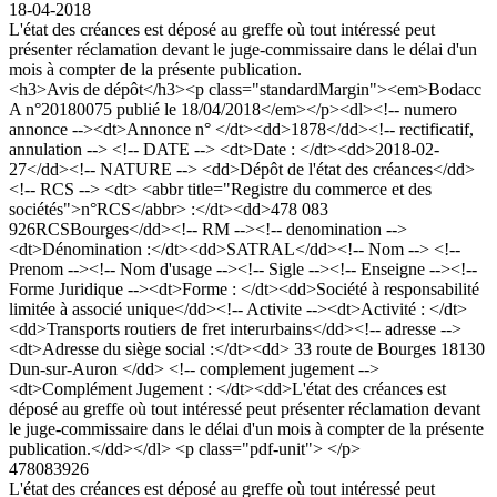
18-04-2018
L'état des créances est déposé au greffe où tout intéressé peut
présenter réclamation devant le juge-commissaire dans le délai d'un
mois à compter de la présente publication.
<h3>Avis de dépôt</h3><p class="standardMargin"><em>Bodacc
A n°20180075 publié le 18/04/2018</em></p><dl><!-- numero
annonce --><dt>Annonce n° </dt><dd>1878</dd><!-- rectificatif,
annulation --> <!-- DATE --> <dt>Date : </dt><dd>2018-02-
27</dd><!-- NATURE --> <dd>Dépôt de l'état des créances</dd>
<!-- RCS --> <dt> <abbr title="Registre du commerce et des
sociétés">n°RCS</abbr> :</dt><dd>478 083
926RCSBourges</dd><!-- RM --><!-- denomination -->
<dt>Dénomination :</dt><dd>SATRAL</dd><!-- Nom --> <!--
Prenom --><!-- Nom d'usage --><!-- Sigle --><!-- Enseigne --><!--
Forme Juridique --><dt>Forme : </dt><dd>Société à responsabilité
limitée à associé unique</dd><!-- Activite --><dt>Activité : </dt>
<dd>Transports routiers de fret interurbains</dd><!-- adresse -->
<dt>Adresse du siège social :</dt><dd> 33 route de Bourges 18130
Dun-sur-Auron </dd> <!-- complement jugement -->
<dt>Complément Jugement : </dt><dd>L'état des créances est
déposé au greffe où tout intéressé peut présenter réclamation devant
le juge-commissaire dans le délai d'un mois à compter de la présente
publication.</dd></dl> <p class="pdf-unit"> </p>
478083926
L'état des créances est déposé au greffe où tout intéressé peut