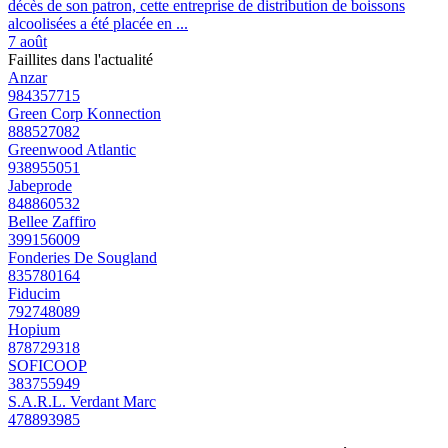
décès de son patron, cette entreprise de distribution de boissons
alcoolisées a été placée en ...
7 août
Faillites dans l'actualité
Anzar
984357715
Green Corp Konnection
888527082
Greenwood Atlantic
938955051
Jabeprode
848860532
Bellee Zaffiro
399156009
Fonderies De Sougland
835780164
Fiducim
792748089
Hopium
878729318
SOFICOOP
383755949
S.A.R.L. Verdant Marc
478893985