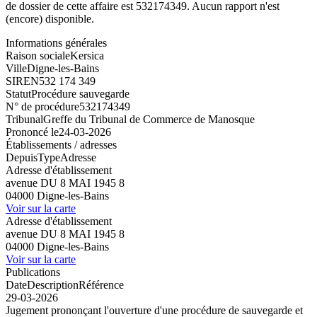
de dossier de cette affaire est 532174349. Aucun rapport n'est
(encore) disponible.
Informations générales
Raison sociale
Kersica
Ville
Digne-les-Bains
SIREN
532 174 349
Statut
Procédure sauvegarde
N° de procédure
532174349
Tribunal
Greffe du Tribunal de Commerce de Manosque
Prononcé le
24-03-2026
Établissements / adresses
Depuis
Type
Adresse
Adresse d'établissement
avenue DU 8 MAI 1945 8
04000 Digne-les-Bains
Voir sur la carte
Adresse d'établissement
avenue DU 8 MAI 1945 8
04000 Digne-les-Bains
Voir sur la carte
Publications
Date
Description
Référence
29-03-2026
Jugement prononçant l'ouverture d'une procédure de sauvegarde et