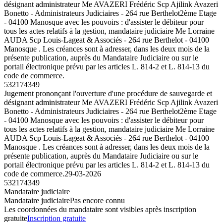
désignant administrateur Me AVAZERI Frédéric Scp Ajilink Avazeri
Bonetto - Administrateurs Judiciaires - 264 rue Berthelot2ème Etage
- 04100 Manosque avec les pouvoirs : d'assister le débiteur pour
tous les actes relatifs à la gestion, mandataire judiciaire Me Lorraine
AUDA Scp Louis-Lageat & Associés - 264 rue Berthelot - 04100
Manosque . Les créances sont à adresser, dans les deux mois de la
présente publication, auprès du Mandataire Judiciaire ou sur le
portail électronique prévu par les articles L. 814-2 et L. 814-13 du
code de commerce.
532174349
Jugement prononçant l'ouverture d'une procédure de sauvegarde et
désignant administrateur Me AVAZERI Frédéric Scp Ajilink Avazeri
Bonetto - Administrateurs Judiciaires - 264 rue Berthelot2ème Etage
- 04100 Manosque avec les pouvoirs : d'assister le débiteur pour
tous les actes relatifs à la gestion, mandataire judiciaire Me Lorraine
AUDA Scp Louis-Lageat & Associés - 264 rue Berthelot - 04100
Manosque . Les créances sont à adresser, dans les deux mois de la
présente publication, auprès du Mandataire Judiciaire ou sur le
portail électronique prévu par les articles L. 814-2 et L. 814-13 du
code de commerce.
29-03-2026
532174349
Mandataire judiciaire
Mandataire judiciaire
Pas encore connu
Les coordonnées du mandataire sont visibles après inscription
gratuite
Inscription gratuite