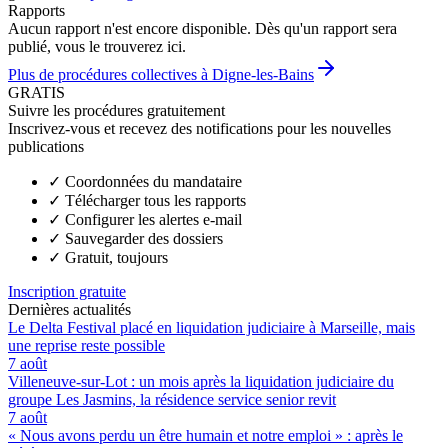
Rapports
Aucun rapport n'est encore disponible. Dès qu'un rapport sera
publié, vous le trouverez ici.
Plus de procédures collectives à Digne-les-Bains
GRATIS
Suivre les procédures gratuitement
Inscrivez-vous et recevez des notifications pour les nouvelles
publications
✓
Coordonnées du mandataire
✓
Télécharger tous les rapports
✓
Configurer les alertes e-mail
✓
Sauvegarder des dossiers
✓
Gratuit, toujours
Inscription gratuite
Dernières actualités
Le Delta Festival placé en liquidation judiciaire à Marseille, mais
une reprise reste possible
7 août
Villeneuve-sur-Lot : un mois après la liquidation judiciaire du
groupe Les Jasmins, la résidence service senior revit
7 août
« Nous avons perdu un être humain et notre emploi » : après le