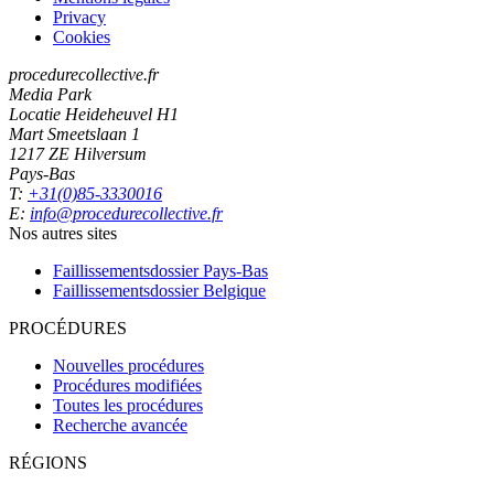
Privacy
Cookies
procedurecollective.fr
Media Park
Locatie Heideheuvel H1
Mart Smeetslaan 1
1217 ZE Hilversum
Pays-Bas
T:
+31(0)85-3330016
E:
info@procedurecollective.fr
Nos autres sites
Faillissementsdossier
Pays-Bas
Faillissementsdossier
Belgique
PROCÉDURES
Nouvelles procédures
Procédures modifiées
Toutes les procédures
Recherche avancée
RÉGIONS