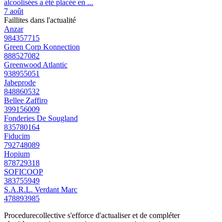
alcoolisées a été placée en ...
7 août
Faillites dans l'actualité
Anzar
984357715
Green Corp Konnection
888527082
Greenwood Atlantic
938955051
Jabeprode
848860532
Bellee Zaffiro
399156009
Fonderies De Sougland
835780164
Fiducim
792748089
Hopium
878729318
SOFICOOP
383755949
S.A.R.L. Verdant Marc
478893985
Procedurecollective s'efforce d'actualiser et de compléter