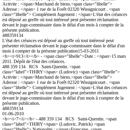
Activite : </span>Marchand de biens.<span class="libelle">
Adresse : </span> 1 rue de la Forêt 02320 Wissignicourt . <span
class="libelle"> Complément Jugement : </span>L'état des créances
est déposé au greffe où tout intéressé peut présenter réclamation
devant le juge-commissaire dans le délai d'un mois à compter de la
présente publication.
488359134
L'état des créances est déposé au greffe où tout intéressé peut
présenter réclamation devant le juge-commissaire dans le délai d'un
mois à compter de la présente publication
15-03-2011
<b><i>913</i></b> - <span class="libelle">Date : </span>15 mars
2011. Dépôt de l'état des créances.
488 359 134 RCS Saint-Quentin. <span
class="label">THIRY</span> (Ludovic) <span class="libelle">
Activite : </span>Marchand de biens.<span class="libelle">
Adresse : </span> 1 rue de la Forêt 02320 Wissignicourt . <span
class="libelle"> Complément Jugement : </span>L'état des créances
est déposé au greffe où tout intéressé peut présenter réclamation
devant le juge-commissaire dans le délai d'un mois à compter de la
présente publication.
488359134
01-06-2010
<b><i>7</i></b> - 488 359 134 RCS Saint-Quentin. <span
class="label">THIRY</span> (Ludovic, Patrick) <span
class="libelle"> Nationalite : </span>Française. <span