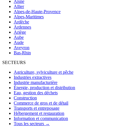
Aisne
Allier
Alpes-de-Haute-Provence
Alpes-Maritimes
Ardèche
Ardennes
Ariège
Aube
Aude
Aveyron
Bas-Rhin
SECTEURS
Agriculture, sylviculture et pêche
Industries extractives
Industrie manufacturière
Énergie, production et distribution
Eau, gestion des déchets
Construction
Commerce de gros et de détail
Transports et entreposage
Hébergement et restauration
Information et communication
Tous les secteurs →