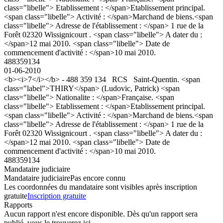
class="libelle"> Etablissement : </span>Etablissement principal.
<span class="libelle"> Activité : </span>Marchand de biens.<span
class="libelle"> Adresse de l'établissement : </span> 1 rue de la
Forêt 02320 Wissignicourt . <span class="libelle"> A dater du :
</span>12 mai 2010. <span class="libelle"> Date de
commencement d'activité : </span>10 mai 2010.
488359134
01-06-2010
<b><i>7</i></b> - 488 359 134 RCS Saint-Quentin. <span
class="label">THIRY</span> (Ludovic, Patrick) <span
class="libelle"> Nationalite : </span>Française. <span
class="libelle"> Etablissement : </span>Etablissement principal.
<span class="libelle"> Activité : </span>Marchand de biens.<span
class="libelle"> Adresse de l'établissement : </span> 1 rue de la
Forêt 02320 Wissignicourt . <span class="libelle"> A dater du :
</span>12 mai 2010. <span class="libelle"> Date de
commencement d'activité : </span>10 mai 2010.
488359134
Mandataire judiciaire
Mandataire judiciaire
Pas encore connu
Les coordonnées du mandataire sont visibles après inscription
gratuite
Inscription gratuite
Rapports
Aucun rapport n'est encore disponible. Dès qu'un rapport sera
publié, vous le trouverez ici.