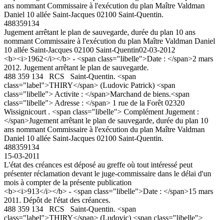
ans nommant Commissaire à l'exécution du plan Maître Valdman
Daniel 10 allée Saint-Jacques 02100 Saint-Quentin.
488359134
Jugement arrêtant le plan de sauvegarde, durée du plan 10 ans
nommant Commissaire à l'exécution du plan Maître Valdman Daniel
10 allée Saint-Jacques 02100 Saint-Quentin
02-03-2012
<b><i>1962</i></b> - <span class="libelle">Date : </span>2 mars
2012. Jugement arrêtant le plan de sauvegarde.
488 359 134 RCS Saint-Quentin. <span
class="label">THIRY</span> (Ludovic Patrick) <span
class="libelle"> Activite : </span>Marchand de biens.<span
class="libelle"> Adresse : </span> 1 rue de la Forêt 02320
Wissignicourt . <span class="libelle"> Complément Jugement :
</span>Jugement arrêtant le plan de sauvegarde, durée du plan 10
ans nommant Commissaire à l'exécution du plan Maître Valdman
Daniel 10 allée Saint-Jacques 02100 Saint-Quentin.
488359134
15-03-2011
L'état des créances est déposé au greffe où tout intéressé peut
présenter réclamation devant le juge-commissaire dans le délai d'un
mois à compter de la présente publication
<b><i>913</i></b> - <span class="libelle">Date : </span>15 mars
2011. Dépôt de l'état des créances.
488 359 134 RCS Saint-Quentin. <span
class="label">THIRY</span> (Ludovic) <span class="libelle">