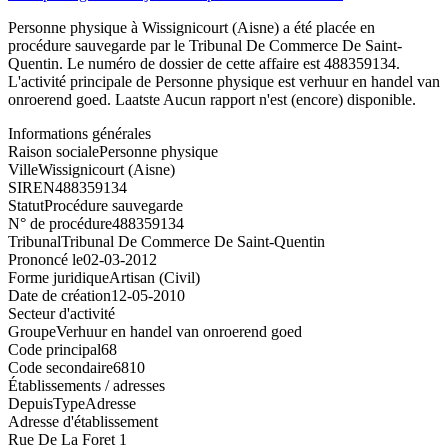
Personne physique à Wissignicourt (Aisne) a été placée en
procédure sauvegarde par le Tribunal De Commerce De Saint-
Quentin. Le numéro de dossier de cette affaire est 488359134.
L'activité principale de Personne physique est verhuur en handel van
onroerend goed. Laatste Aucun rapport n'est (encore) disponible.
Informations générales
Raison sociale
Personne physique
Ville
Wissignicourt (Aisne)
SIREN
488359134
Statut
Procédure sauvegarde
N° de procédure
488359134
Tribunal
Tribunal De Commerce De Saint-Quentin
Prononcé le
02-03-2012
Forme juridique
Artisan (Civil)
Date de création
12-05-2010
Secteur d'activité
Groupe
Verhuur en handel van onroerend goed
Code principal
68
Code secondaire
6810
Établissements / adresses
Depuis
Type
Adresse
Adresse d'établissement
Rue De La Foret 1