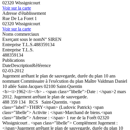
02320 Wissignicourt
Voir sur la carte
Adresse d'établissement
Rue De La Foret 1
02320 Wissignicourt
Voir sur la carte
Noms commerciaux
Exerçant sous le nom
N° SIREN
Entreprise T.L.S.
488359134
Entreprise T.L.S.
488359134
Publications
Date
Description
Référence
02-03-2012
Jugement arrêtant le plan de sauvegarde, durée du plan 10 ans
nommant Commissaire à l'exécution du plan Maître Valdman Daniel
10 allée Saint-Jacques 02100 Saint-Quentin
<b><i>1962</i></b> - <span class="libelle">Date : </span>2 mars
2012. Jugement arrêtant le plan de sauvegarde.
488 359 134 RCS Saint-Quentin. <span
class="label">THIRY</span> (Ludovic Patrick) <span
class="libelle"> Activite : </span>Marchand de biens.<span
class="libelle"> Adresse : </span> 1 rue de la Forêt 02320
Wissignicourt . <span class="libelle"> Complément Jugement :
</span>Jugement arrêtant le plan de sauvegarde, durée du plan 10