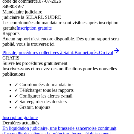
code de commerce.
07-07-2026
849808597
Mandataire judiciaire
judiciaire la SELARL SUDRE
Les coordonnées du mandataire sont visibles après inscription
gratuite
Inscription gratuite
Rapports
Aucun rapport n'est encore disponible. Dès qu'un rapport sera
publié, vous le trouverez ici.
Plus de procédures collectives à Saint-Bonnet-près-Orcival
GRATIS
Suivre les procédures gratuitement
Inscrivez-vous et recevez des notifications pour les nouvelles
publications
✓
Coordonnées du mandataire
✓
Télécharger tous les rapports
✓
Configurer les alertes e-mail
✓
Sauvegarder des dossiers
✓
Gratuit, toujours
Inscription gratuite
Dernières actualités
En liquidation judiciaire, une brasserie sancerroise continuait
d'accueillir des clients : la préfecture ferme l'établissement