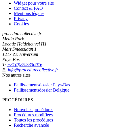
Widget pour votre site
Contact & FAQ
Mentions légales
Privacy
Cookies
procedurecollective.fr
Media Park
Locatie Heideheuvel H1
Mart Smeetslaan 1
1217 ZE Hilversum
Pays-Bas
T:
+31(0)85-3330016
E:
info@procedurecollective.fr
Nos autres sites
Faillissementsdossier
Pays-Bas
Faillissementsdossier
Belgique
PROCÉDURES
Nouvelles procédures
Procédures modifiées
Toutes les procédures
Recherche avancée