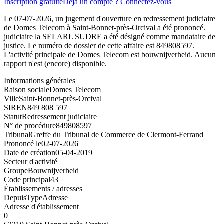
Inscription gratuite
Déjà un compte ? Connectez-vous
Le 07-07-2026, un jugement d'ouverture en redressement judiciaire
de Domes Telecom à Saint-Bonnet-près-Orcival a été prononcé.
judiciaire la SELARL SUDRE a été désigné comme mandataire de
justice. Le numéro de dossier de cette affaire est 849808597.
L'activité principale de Domes Telecom est bouwnijverheid. Aucun
rapport n'est (encore) disponible.
Informations générales
Raison sociale
Domes Telecom
Ville
Saint-Bonnet-près-Orcival
SIREN
849 808 597
Statut
Redressement judiciaire
N° de procédure
849808597
Tribunal
Greffe du Tribunal de Commerce de Clermont-Ferrand
Prononcé le
02-07-2026
Date de création
05-04-2019
Secteur d'activité
Groupe
Bouwnijverheid
Code principal
43
Établissements / adresses
Depuis
Type
Adresse
Adresse d'établissement
0