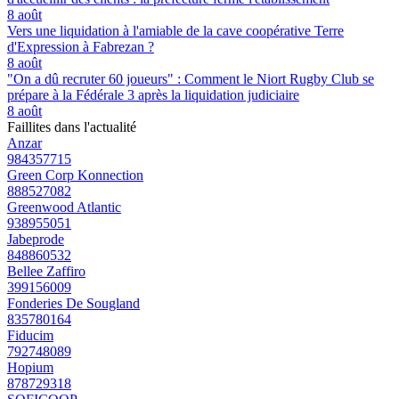
8 août
Vers une liquidation à l'amiable de la cave coopérative Terre
d'Expression à Fabrezan ?
8 août
"On a dû recruter 60 joueurs" : Comment le Niort Rugby Club se
prépare à la Fédérale 3 après la liquidation judiciaire
8 août
Faillites dans l'actualité
Anzar
984357715
Green Corp Konnection
888527082
Greenwood Atlantic
938955051
Jabeprode
848860532
Bellee Zaffiro
399156009
Fonderies De Sougland
835780164
Fiducim
792748089
Hopium
878729318