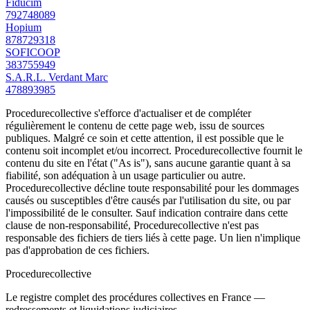
Fiducim
792748089
Hopium
878729318
SOFICOOP
383755949
S.A.R.L. Verdant Marc
478893985
Procedurecollective s'efforce d'actualiser et de compléter
régulièrement le contenu de cette page web, issu de sources
publiques. Malgré ce soin et cette attention, il est possible que le
contenu soit incomplet et/ou incorrect. Procedurecollective fournit le
contenu du site en l'état ("As is"), sans aucune garantie quant à sa
fiabilité, son adéquation à un usage particulier ou autre.
Procedurecollective décline toute responsabilité pour les dommages
causés ou susceptibles d'être causés par l'utilisation du site, ou par
l'impossibilité de le consulter. Sauf indication contraire dans cette
clause de non-responsabilité, Procedurecollective n'est pas
responsable des fichiers de tiers liés à cette page. Un lien n'implique
pas d'approbation de ces fichiers.
Procedure
collective
Le registre complet des procédures collectives en France —
redressements et liquidations judiciaires.