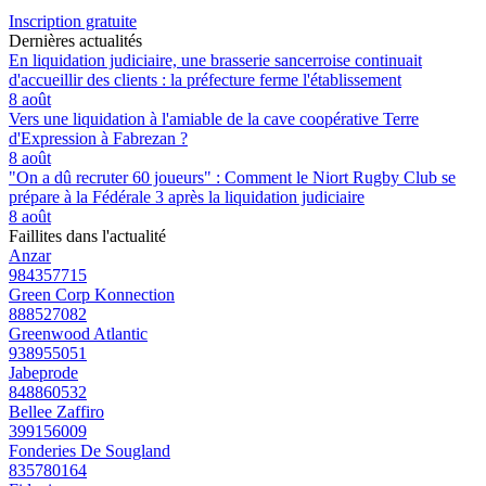
Inscription gratuite
Dernières actualités
En liquidation judiciaire, une brasserie sancerroise continuait
d'accueillir des clients : la préfecture ferme l'établissement
8 août
Vers une liquidation à l'amiable de la cave coopérative Terre
d'Expression à Fabrezan ?
8 août
"On a dû recruter 60 joueurs" : Comment le Niort Rugby Club se
prépare à la Fédérale 3 après la liquidation judiciaire
8 août
Faillites dans l'actualité
Anzar
984357715
Green Corp Konnection
888527082
Greenwood Atlantic
938955051
Jabeprode
848860532
Bellee Zaffiro
399156009
Fonderies De Sougland
835780164