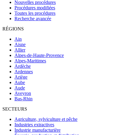
Nouvelles procédures
Procédures modifiées
Toutes les procédures
Recherche avancée
RÉGIONS
Ain
Aisne
Allier
Alpes-de-Haute-Provence
Alpes-Maritimes
Ardèche
Ardennes
Ariège
Aube
Aude
Aveyron
Bas-Rhin
SECTEURS
Agriculture, sylviculture et pêche
Industries extractives
Industrie manufacturière