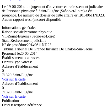
Le 19-06-2014, un jugement d'ouverture en redressement judiciaire
de Personne physique à Saint-Eugène (Saône-et-Loire) a été
prononcé. Le numéro de dossier de cette affaire est 20140611ND23.
Aucun rapport n'est (encore) disponible.
Informations générales
Raison sociale
Personne physique
Ville
Saint-Eugène (Saône-et-Loire)
Statut
Redressement judiciaire
N° de procédure
20140611ND23
Tribunal
Tribunal De Grande Instance De Chalon-Sur-Saone
Prononcé le
20-05-2014
Établissements / adresses
Depuis
Type
Adresse
Adresse d'établissement
0
71320 Saint-Eugène
Voir sur la carte
Adresse d'établissement
0
71320 Saint-Eugène
Voir sur la carte
Publications
Date
Description
Référence