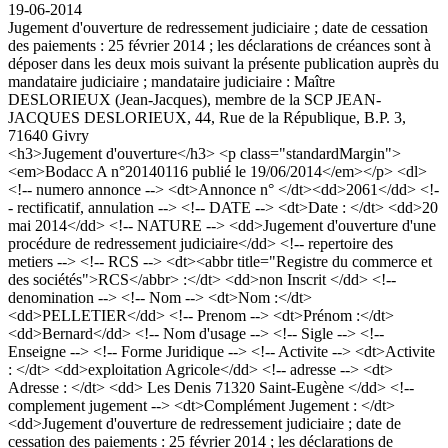
19-06-2014
Jugement d'ouverture de redressement judiciaire ; date de cessation
des paiements : 25 février 2014 ; les déclarations de créances sont à
déposer dans les deux mois suivant la présente publication auprès du
mandataire judiciaire ; mandataire judiciaire : Maître
DESLORIEUX (Jean-Jacques), membre de la SCP JEAN-
JACQUES DESLORIEUX, 44, Rue de la République, B.P. 3,
71640 Givry
<h3>Jugement d'ouverture</h3> <p class="standardMargin">
<em>Bodacc A n°20140116 publié le 19/06/2014</em></p> <dl>
<!-- numero annonce --> <dt>Annonce n° </dt><dd>2061</dd> <!-
- rectificatif, annulation --> <!-- DATE --> <dt>Date : </dt> <dd>20
mai 2014</dd> <!-- NATURE --> <dd>Jugement d'ouverture d'une
procédure de redressement judiciaire</dd> <!-- repertoire des
metiers --> <!-- RCS --> <dt><abbr title="Registre du commerce et
des sociétés">RCS</abbr> :</dt> <dd>non Inscrit </dd> <!--
denomination --> <!-- Nom --> <dt>Nom :</dt>
<dd>PELLETIER</dd> <!-- Prenom --> <dt>Prénom :</dt>
<dd>Bernard</dd> <!-- Nom d'usage --> <!-- Sigle --> <!--
Enseigne --> <!-- Forme Juridique --> <!-- Activite --> <dt>Activite
: </dt> <dd>exploitation Agricole</dd> <!-- adresse --> <dt>
Adresse : </dt> <dd> Les Denis 71320 Saint-Eugène </dd> <!--
complement jugement --> <dt>Complément Jugement : </dt>
<dd>Jugement d'ouverture de redressement judiciaire ; date de
cessation des paiements : 25 février 2014 ; les déclarations de