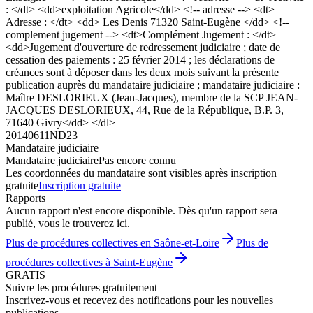
: </dt> <dd>exploitation Agricole</dd> <!-- adresse --> <dt>
Adresse : </dt> <dd> Les Denis 71320 Saint-Eugène </dd> <!--
complement jugement --> <dt>Complément Jugement : </dt>
<dd>Jugement d'ouverture de redressement judiciaire ; date de
cessation des paiements : 25 février 2014 ; les déclarations de
créances sont à déposer dans les deux mois suivant la présente
publication auprès du mandataire judiciaire ; mandataire judiciaire :
Maître DESLORIEUX (Jean-Jacques), membre de la SCP JEAN-
JACQUES DESLORIEUX, 44, Rue de la République, B.P. 3,
71640 Givry</dd> </dl>
20140611ND23
Mandataire judiciaire
Mandataire judiciaire
Pas encore connu
Les coordonnées du mandataire sont visibles après inscription
gratuite
Inscription gratuite
Rapports
Aucun rapport n'est encore disponible. Dès qu'un rapport sera
publié, vous le trouverez ici.
Plus de procédures collectives en Saône-et-Loire
Plus de
procédures collectives à Saint-Eugène
GRATIS
Suivre les procédures gratuitement
Inscrivez-vous et recevez des notifications pour les nouvelles
publications