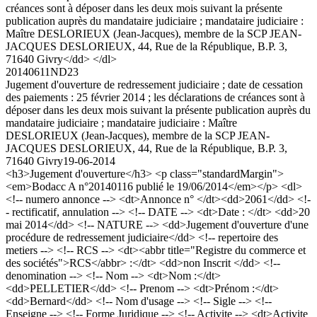
créances sont à déposer dans les deux mois suivant la présente
publication auprès du mandataire judiciaire ; mandataire judiciaire :
Maître DESLORIEUX (Jean-Jacques), membre de la SCP JEAN-
JACQUES DESLORIEUX, 44, Rue de la République, B.P. 3,
71640 Givry</dd> </dl>
20140611ND23
Jugement d'ouverture de redressement judiciaire ; date de cessation
des paiements : 25 février 2014 ; les déclarations de créances sont à
déposer dans les deux mois suivant la présente publication auprès du
mandataire judiciaire ; mandataire judiciaire : Maître
DESLORIEUX (Jean-Jacques), membre de la SCP JEAN-
JACQUES DESLORIEUX, 44, Rue de la République, B.P. 3,
71640 Givry
19-06-2014
<h3>Jugement d'ouverture</h3> <p class="standardMargin">
<em>Bodacc A n°20140116 publié le 19/06/2014</em></p> <dl>
<!-- numero annonce --> <dt>Annonce n° </dt><dd>2061</dd> <!-
- rectificatif, annulation --> <!-- DATE --> <dt>Date : </dt> <dd>20
mai 2014</dd> <!-- NATURE --> <dd>Jugement d'ouverture d'une
procédure de redressement judiciaire</dd> <!-- repertoire des
metiers --> <!-- RCS --> <dt><abbr title="Registre du commerce et
des sociétés">RCS</abbr> :</dt> <dd>non Inscrit </dd> <!--
denomination --> <!-- Nom --> <dt>Nom :</dt>
<dd>PELLETIER</dd> <!-- Prenom --> <dt>Prénom :</dt>
<dd>Bernard</dd> <!-- Nom d'usage --> <!-- Sigle --> <!--
Enseigne --> <!-- Forme Juridique --> <!-- Activite --> <dt>Activite