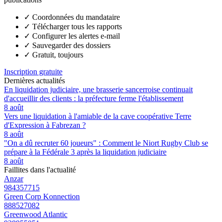
✓
Coordonnées du mandataire
✓
Télécharger tous les rapports
✓
Configurer les alertes e-mail
✓
Sauvegarder des dossiers
✓
Gratuit, toujours
Inscription gratuite
Dernières actualités
En liquidation judiciaire, une brasserie sancerroise continuait
d'accueillir des clients : la préfecture ferme l'établissement
8 août
Vers une liquidation à l'amiable de la cave coopérative Terre
d'Expression à Fabrezan ?
8 août
"On a dû recruter 60 joueurs" : Comment le Niort Rugby Club se
prépare à la Fédérale 3 après la liquidation judiciaire
8 août
Faillites dans l'actualité
Anzar
984357715
Green Corp Konnection
888527082
Greenwood Atlantic