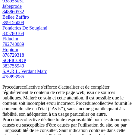
938955051
Jabeprode
848860532
Bellee Zaffiro
399156009
Fonderies De Sougland
835780164
Fiducim
792748089
Hopium
878729318
SOFICOOP
383755949
S.A.R.L. Verdant Marc
478893985
Procedurecollective s'efforce d'actualiser et de compléter
régulièrement le contenu de cette page web, issu de sources
publiques. Malgré ce soin et cette attention, il est possible que le
contenu soit incomplet et/ou incorrect. Procedurecollective fournit le
contenu du site en l'état ("As is"), sans aucune garantie quant à sa
fiabilité, son adéquation à un usage particulier ou autre.
Procedurecollective décline toute responsabilité pour les dommages
causés ou susceptibles d'être causés par l'utilisation du site, ou par
l'impossibilité de le consulter. Sauf indication contraire dans cette