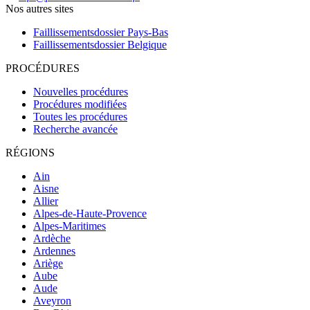
Nos autres sites
Faillissementsdossier
Pays-Bas
Faillissementsdossier
Belgique
PROCÉDURES
Nouvelles procédures
Procédures modifiées
Toutes les procédures
Recherche avancée
RÉGIONS
Ain
Aisne
Allier
Alpes-de-Haute-Provence
Alpes-Maritimes
Ardèche
Ardennes
Ariège
Aube
Aude
Aveyron