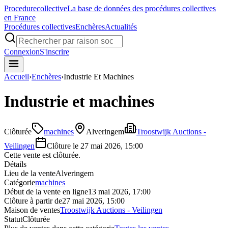
Procedure
collective
La base de données des procédures collectives
en France
Procédures collectives
Enchères
Actualités
Connexion
S'inscrire
Accueil
›
Enchères
›
Industrie Et Machines
Industrie et machines
Clôturée
machines
Alveringem
Troostwijk Auctions -
Veilingen
Clôture le
27 mai 2026, 15:00
Cette vente est clôturée.
Détails
Lieu de la vente
Alveringem
Catégorie
machines
Début de la vente en ligne
13 mai 2026, 17:00
Clôture à partir de
27 mai 2026, 15:00
Maison de ventes
Troostwijk Auctions - Veilingen
Statut
Clôturée