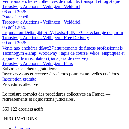
Vente aux enchères collectives de mobilité, transport et logistique
Troostwijk Auctions - Veilingen · Velddriel
06 août 2026
Page d'accueil
Troostwijk Auctions - Veilingen · Velddriel
06 août 2026
Liquidation Deltalight, SLV, Ledsc4, INTEC et éclairage de jardin
Troostwijk Auctions - Veilingen · Free Delivery
09 août 2026
Vente aux enchères d&#x27;équipements de fitness professionnels
Technogym &amp; Woodway : tapis de course, vélos, elliptiques et
appareils de musculation (Sans prix de réserve)
Troostwijk Auctions - Veilingen · Paris
Suivre les enchères gratuitement
Inscrivez-vous et recevez des alertes pour les nouvelles enchères
Inscription gratuite
Procedure
collective
Le registre complet des procédures collectives en France —
redressements et liquidations judiciaires.
369.122
dossiers actifs
INFORMATIONS
À propos