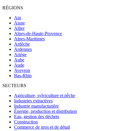
RÉGIONS
Ain
Aisne
Allier
Alpes-de-Haute-Provence
Alpes-Maritimes
Ardèche
Ardennes
Ariège
Aube
Aude
Aveyron
Bas-Rhin
SECTEURS
Agriculture, sylviculture et pêche
Industries extractives
Industrie manufacturière
Énergie, production et distribution
Eau, gestion des déchets
Construction
Commerce de gros et de détail