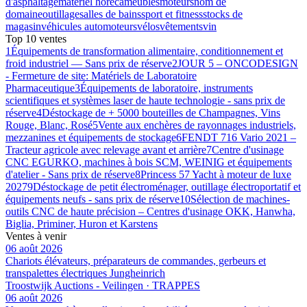
d'asphaltage
matériel horeca
meubles
moteurs
nom de
domaine
outillage
salles de bains
sport et fitness
stocks de
magasin
véhicules automoteurs
vélos
vêtements
vin
Top 10 ventes
1
Équipements de transformation alimentaire, conditionnement et
froid industriel — Sans prix de réserve
2
JOUR 5 – ONCODESIGN
- Fermeture de site: Matériels de Laboratoire
Pharmaceutique
3
Équipements de laboratoire, instruments
scientifiques et systèmes laser de haute technologie - sans prix de
réserve
4
Déstockage de + 5000 bouteilles de Champagnes, Vins
Rouge, Blanc, Rosé
5
Vente aux enchères de rayonnages industriels,
mezzanines et équipements de stockage
6
FENDT 716 Vario 2021 –
Tracteur agricole avec relevage avant et arrière
7
Centre d'usinage
CNC EGURKO, machines à bois SCM, WEINIG et équipements
d'atelier - Sans prix de réserve
8
Princess 57 Yacht à moteur de luxe
2027
9
Déstockage de petit électroménager, outillage électroportatif et
équipements neufs - sans prix de réserve
10
Sélection de machines-
outils CNC de haute précision – Centres d'usinage OKK, Hanwha,
Biglia, Priminer, Huron et Karstens
Ventes à venir
06 août 2026
Chariots élévateurs, préparateurs de commandes, gerbeurs et
transpalettes électriques Jungheinrich
Troostwijk Auctions - Veilingen · TRAPPES
06 août 2026