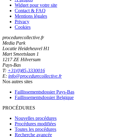
Widget pour votre site
Contact & FAQ
Mentions légales
Privacy
Cookies
procedurecollective.fr
Media Park
Locatie Heideheuvel H1
Mart Smeetslaan 1
1217 ZE Hilversum
Pays-Bas
T:
+31(0)85-3330016
E:
info@procedurecollective.fr
Nos autres sites
Faillissementsdossier
Pays-Bas
Faillissementsdossier
Belgique
PROCÉDURES
Nouvelles procédures
Procédures modifiées
Toutes les procédures
Recherche avancée