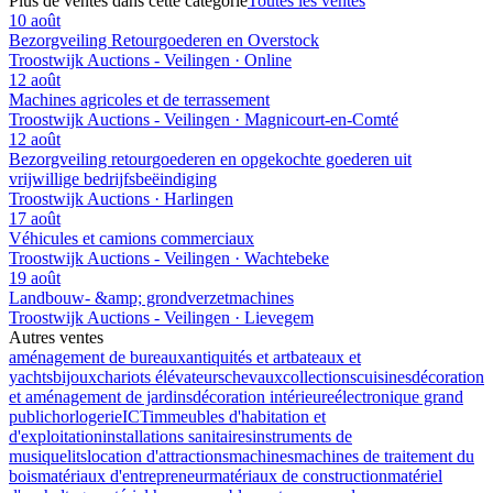
Plus de ventes dans cette catégorie
Toutes les ventes
10 août
Bezorgveiling Retourgoederen en Overstock
Troostwijk Auctions - Veilingen · Online
12 août
Machines agricoles et de terrassement
Troostwijk Auctions - Veilingen · Magnicourt-en-Comté
12 août
Bezorgveiling retourgoederen en opgekochte goederen uit
vrijwillige bedrijfsbeëindiging
Troostwijk Auctions · Harlingen
17 août
Véhicules et camions commerciaux
Troostwijk Auctions - Veilingen · Wachtebeke
19 août
Landbouw- &amp; grondverzetmachines
Troostwijk Auctions - Veilingen · Lievegem
Autres ventes
aménagement de bureaux
antiquités et art
bateaux et
yachts
bijoux
chariots élévateurs
chevaux
collections
cuisines
décoration
et aménagement de jardins
décoration intérieure
électronique grand
public
horlogerie
ICT
immeubles d'habitation et
d'exploitation
installations sanitaires
instruments de
musique
lits
location d'attractions
machines
machines de traitement du
bois
matériaux d'entrepreneur
matériaux de construction
matériel