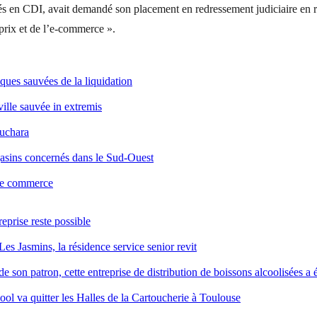
iés en CDI, avait demandé son placement en redressement judiciaire en 
 prix et de l’e-commerce ».
ques sauvées de la liquidation
ville sauvée in extremis
ouchara
gasins concernés dans le Sud-Ouest
 de commerce
reprise reste possible
Les Jasmins, la résidence service senior revit
 son patron, cette entreprise de distribution de boissons alcoolisées a é
ool va quitter les Halles de la Cartoucherie à Toulouse