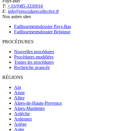
Pays-Bas
T:
+31(0)85-3330016
E:
info@procedurecollective.fr
Nos autres sites
Faillissementsdossier
Pays-Bas
Faillissementsdossier
Belgique
PROCÉDURES
Nouvelles procédures
Procédures modifiées
Toutes les procédures
Recherche avancée
RÉGIONS
Ain
Aisne
Allier
Alpes-de-Haute-Provence
Alpes-Maritimes
Ardèche
Ardennes
Ariège
Aube