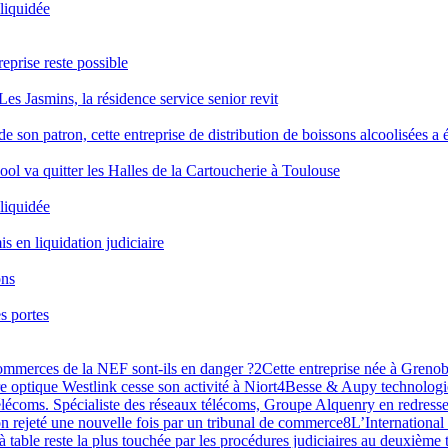
 liquidée
reprise reste possible
Les Jasmins, la résidence service senior revit
 son patron, cette entreprise de distribution de boissons alcoolisées a é
ool va quitter les Halles de la Cartoucherie à Toulouse
 liquidée
is en liquidation judiciaire
ons
s portes
commerces de la NEF sont-ils en danger ?
2
Cette entreprise née à Grenobl
re optique Westlink cesse son activité à Niort
4
Besse & Aupy technologie
lécoms. Spécialiste des réseaux télécoms, Groupe Alquenry en redresse
n rejeté une nouvelle fois par un tribunal de commerce
8
L’International
 à table reste la plus touchée par les procédures judiciaires au deuxième