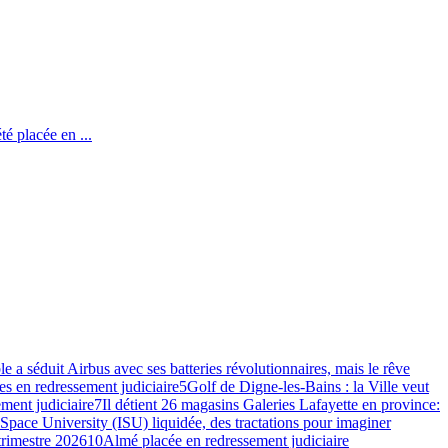
té placée en ...
e a séduit Airbus avec ses batteries révolutionnaires, mais le rêve
s en redressement judiciaire
5
Golf de Digne-les-Bains : la Ville veut
ment judiciaire
7
Il détient 26 magasins Galeries Lafayette en province:
 Space University (ISU) liquidée, des tractations pour imaginer
 trimestre 2026
10
Almé placée en redressement judiciaire