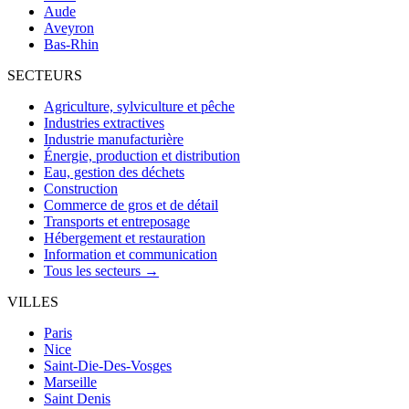
Aude
Aveyron
Bas-Rhin
SECTEURS
Agriculture, sylviculture et pêche
Industries extractives
Industrie manufacturière
Énergie, production et distribution
Eau, gestion des déchets
Construction
Commerce de gros et de détail
Transports et entreposage
Hébergement et restauration
Information et communication
Tous les secteurs →
VILLES
Paris
Nice
Saint-Die-Des-Vosges
Marseille
Saint Denis