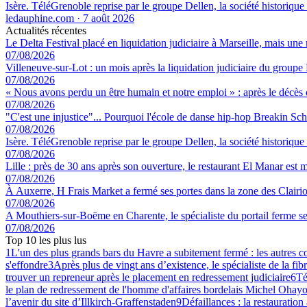
Isère. TéléGrenoble reprise par le groupe Dellen, la société historique
ledauphine.com
·
7 août 2026
Actualités récentes
Le Delta Festival placé en liquidation judiciaire à Marseille, mais une 
07/08/2026
Villeneuve-sur-Lot : un mois après la liquidation judiciaire du groupe 
07/08/2026
« Nous avons perdu un être humain et notre emploi » : après le décès de
07/08/2026
"C'est une injustice"... Pourquoi l'école de danse hip-hop Breakin Sch
07/08/2026
Isère. TéléGrenoble reprise par le groupe Dellen, la société historique
07/08/2026
Lille : près de 30 ans après son ouverture, le restaurant El Manar est m
07/08/2026
À Auxerre, H Frais Market a fermé ses portes dans la zone des Clairi
07/08/2026
A Mouthiers-sur-Boëme en Charente, le spécialiste du portail ferme se
07/08/2026
Top 10 les plus lus
1
L'un des plus grands bars du Havre a subitement fermé : les autres 
s'effondre
3
Après plus de vingt ans d’existence, le spécialiste de la fib
trouver un repreneur après le placement en redressement judiciaire
6
Té
le plan de redressement de l'homme d'affaires bordelais Michel Ohayo
l’avenir du site d’Illkirch-Graffenstaden
9
Défaillances : la restauration