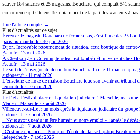
sauver 184 salariés et 25 magasins. Bouchara, qui comptait 541 salar
concurrence qui s’intensifie, notamment de la part des « acteurs à bas
Lire l'article complet →
Plus d'actualités sur ce sujet
Évreux : le magasin Bouchara ne fermera pas, c’est l’une des 25 bouti
paris-normandie.fr
·
30 juin 2026
Dijon. Incroyable retournement de situation, cette boutique du centre-
Actu.fr
·
13 mai 2026
À Cherbourg-en-Cotentin, le rideau est tombé définitivement chez B
Actu.fr
·
13 mai 2026
Le sort de l’enseigne de décoration Bouchara fixé le 11 mai, cinq ma
sudouest.fr
·
11 mai 2026
L’enseigne de linge de maison Bouchara joue son avenir au tribunal
lemonde.fr
·
10 mai 2026
Plus d'actualités
Le Delta Festival placé en liquidation judiciaire à Marseille, mais une 
Made in Marseille
·
7 août 2026
Villeneuve-sur-Lot : un mois après la liquidation judiciaire du groupe 
sudouest.fr
·
7 août 2026
« Nous avons perdu un être humain et notre emploi » : après le décès de
sudouest.fr
·
7 août 2026
"C'est une injustice"... Pourquoi l'école de danse hip-hop Breakin Sch
ladepeche.fr
·
7 août 2026