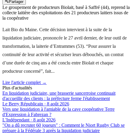
Partager
Le groupement de producteurs Biolait, basé à Saffré (44), reprend la
collecte laitière des exploitations des 21 producteurs laitiers issus de
la coopérative
Lait Bio du Maine. Cette décision intervient à la suite de la
liquidation judiciaire, prononcée le 27 avril dernier, de leur outil de
transformation, la laiterie d’Entrammes (53). “Pour assurer la
continuité de leur activité et sécuriser leurs débouchés, un contrat
d’une durée de cinq ans a été conclu entre Biolait et chaque
producteur concerné”, fait...
Lire l'article complet →
Plus d'actualités
En liquidation judiciaire, une brasserie sancerroise continuait
d'accueillir des clients : la préfecture ferme l'établissement
Le Berry Républicain
·
8 août 2026
Vers une liquidation à l'amiable de la cave coopérative Terre
d'Expression à Fabrezan ?
L'Indépendant
·
8 août 2026
"On a dû recruter 60 joueurs" : Comment le Niort Rugby Club se
prépare à la Fédérale 3 après la liquidation judiciaire