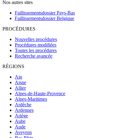
Nos autres sites
Faillissementsdossier
Pays-Bas
Faillissementsdossier
Belgique
PROCÉDURES
Nouvelles procédures
Procédures modifiées
Toutes les procédures
Recherche avancée
RÉGIONS
Ain
Aisne
Allier
Alpes-de-Haute-Provence
Alpes-Maritimes
Ardèche
Ardennes
Ariège
Aube
Aude
Aveyron
Bas-Rhin