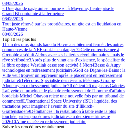
08/08/2026
« Une grande page qui se tourne » : à Mayenne, l’entreprise le
Grand Bi contrainte à la fermeture
08/08/2026
Tout juste rénové par les propriétaires, un gîte est en liquidation en
Haute-Vienne
08/08/2026
Top 10 les plus lus
1
L'un des plus grands bars du Havre a subitement fermé : les autres
commerces de la NEF sont-ils en danger ?
2
Cette entreprise née à
Grenoble a séduit Airbus avec ses batteries révolutionnaires, mais le
rêve s'effondre
3
Après plus de vingt ans d’existence, le spécialiste de
la fibre optique Westlink cesse son activité à Niort
4
Besse & Aupy
technologies en redressement judiciaire
5
Golf de Digne-les-Bains : la
Ville veut trouver un repreneur après le placement en redressement
judiciaire
6
Télécoms. Spécialiste des réseaux télécoms, Groupe
Alquenry en redressement judiciaire
7
Il détient 26 magasins Galeries
Lafayette en province: le plan de redressement de l'homme d'affaires
bordelais Michel Ohayon rejeté une nouvelle fois par un tribunal de
commerce
8
L’International Space University (ISU) liquidée, des
tractations pour imaginer l’avenir du site d’Illkirch-
Graffenstaden
9
Défaillances : la restauration à table reste la plus
touchée par les procédures judiciaires au deuxième trimestre
2026
10
Almé placée en redressement judiciaire
Suivre les procédures gratuitement