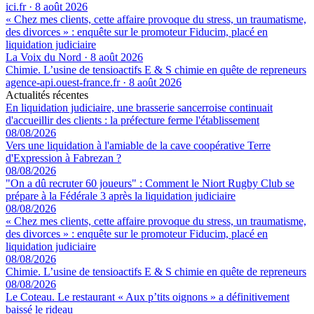
ici.fr
·
8 août 2026
« Chez mes clients, cette affaire provoque du stress, un traumatisme,
des divorces » : enquête sur le promoteur Fiducim, placé en
liquidation judiciaire
La Voix du Nord
·
8 août 2026
Chimie. L’usine de tensioactifs E & S chimie en quête de repreneurs
agence-api.ouest-france.fr
·
8 août 2026
Actualités récentes
En liquidation judiciaire, une brasserie sancerroise continuait
d'accueillir des clients : la préfecture ferme l'établissement
08/08/2026
Vers une liquidation à l'amiable de la cave coopérative Terre
d'Expression à Fabrezan ?
08/08/2026
"On a dû recruter 60 joueurs" : Comment le Niort Rugby Club se
prépare à la Fédérale 3 après la liquidation judiciaire
08/08/2026
« Chez mes clients, cette affaire provoque du stress, un traumatisme,
des divorces » : enquête sur le promoteur Fiducim, placé en
liquidation judiciaire
08/08/2026
Chimie. L’usine de tensioactifs E & S chimie en quête de repreneurs
08/08/2026
Le Coteau. Le restaurant « Aux p’tits oignons » a définitivement
baissé le rideau