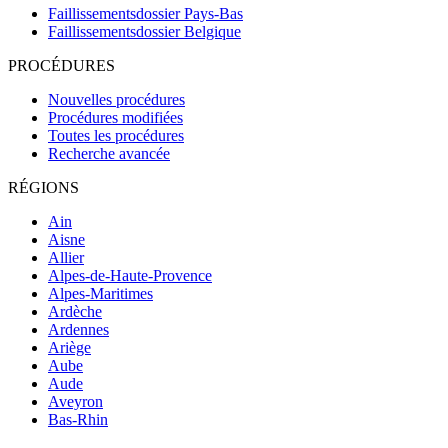
Faillissementsdossier
Pays-Bas
Faillissementsdossier
Belgique
PROCÉDURES
Nouvelles procédures
Procédures modifiées
Toutes les procédures
Recherche avancée
RÉGIONS
Ain
Aisne
Allier
Alpes-de-Haute-Provence
Alpes-Maritimes
Ardèche
Ardennes
Ariège
Aube
Aude
Aveyron
Bas-Rhin