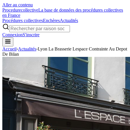
Aller au contenu
Procedure
collective
La base de données des procédures collectives
en France
Procédures collectives
Enchères
Actualités
Connexion
S'inscrire
Accueil
›
Actualités
›
Lyon La Brasserie Lespace Contrainte Au Depot
De Bilan