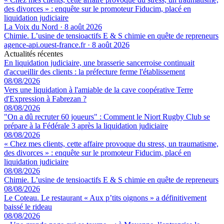
des divorces » : enquête sur le promoteur Fiducim, placé en
liquidation judiciaire
La Voix du Nord
·
8 août 2026
Chimie. L’usine de tensioactifs E & S chimie en quête de repreneurs
agence-api.ouest-france.fr
·
8 août 2026
Actualités récentes
En liquidation judiciaire, une brasserie sancerroise continuait
d'accueillir des clients : la préfecture ferme l'établissement
08/08/2026
Vers une liquidation à l'amiable de la cave coopérative Terre
d'Expression à Fabrezan ?
08/08/2026
"On a dû recruter 60 joueurs" : Comment le Niort Rugby Club se
prépare à la Fédérale 3 après la liquidation judiciaire
08/08/2026
« Chez mes clients, cette affaire provoque du stress, un traumatisme,
des divorces » : enquête sur le promoteur Fiducim, placé en
liquidation judiciaire
08/08/2026
Chimie. L’usine de tensioactifs E & S chimie en quête de repreneurs
08/08/2026
Le Coteau. Le restaurant « Aux p’tits oignons » a définitivement
baissé le rideau
08/08/2026