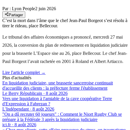
Par :
Lyon People
2 juin 2026
Partager
C’est la mort dans l’âme que le chef Jean-Paul Borgeot s’est résolu à
tirer le rideau, place Bellecour.
Le tribunal des affaires économiques a prononcé, mercredi 27 mai
2026, la conversion du plan de redressement en liquidation judiciaire
pour la brasserie L’Espace sise au 26, place Bellecour. Le chef Jean-
Paul Borgeot l’avait rachetée en 2001 à Roland et Albert Artiacco.
Lire l'article complet →
Plus d'actualités
En liquidation judiciaire, une brasserie sancerroise continuait
d'accueillir des clients : la préfecture ferme l'établissement
Le Berry Républicain
·
8 août 2026
Vers une liquidation à l'amiable de la cave coopérative Terre
d'Expression à Fabrezan ?
L'Indépendant
·
8 août 2026
"On a dû recruter 60 joueurs" : Comment le Niort Rugby Club se
prépare à la Fédérale 3 après la liquidation judiciaire
ici.fr
·
8 août 2026
« Chez mes clients, cette affaire provoque du stress, un traumatisme,