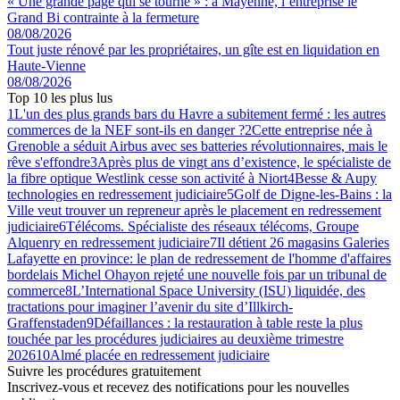
« Une grande page qui se tourne » : à Mayenne, l’entreprise le
Grand Bi contrainte à la fermeture
08/08/2026
Tout juste rénové par les propriétaires, un gîte est en liquidation en
Haute-Vienne
08/08/2026
Top 10 les plus lus
1
L'un des plus grands bars du Havre a subitement fermé : les autres
commerces de la NEF sont-ils en danger ?
2
Cette entreprise née à
Grenoble a séduit Airbus avec ses batteries révolutionnaires, mais le
rêve s'effondre
3
Après plus de vingt ans d’existence, le spécialiste de
la fibre optique Westlink cesse son activité à Niort
4
Besse & Aupy
technologies en redressement judiciaire
5
Golf de Digne-les-Bains : la
Ville veut trouver un repreneur après le placement en redressement
judiciaire
6
Télécoms. Spécialiste des réseaux télécoms, Groupe
Alquenry en redressement judiciaire
7
Il détient 26 magasins Galeries
Lafayette en province: le plan de redressement de l'homme d'affaires
bordelais Michel Ohayon rejeté une nouvelle fois par un tribunal de
commerce
8
L’International Space University (ISU) liquidée, des
tractations pour imaginer l’avenir du site d’Illkirch-
Graffenstaden
9
Défaillances : la restauration à table reste la plus
touchée par les procédures judiciaires au deuxième trimestre
2026
10
Almé placée en redressement judiciaire
Suivre les procédures gratuitement
Inscrivez-vous et recevez des notifications pour les nouvelles