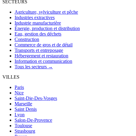
SECTEURS
Agriculture, sylviculture et pêche
Industries extractives
Industrie manufacturière
Énergie, production et distribution
Eau, gestion des déchets
Construction
Commerce de gros et de détail
Transports et entreposage
Hébergement et restauration
Information et communication
Tous les secteurs →
VILLES
Paris
Nice
Saint-Die-Des-Vosges
Marseille
Saint Denis
Lyon
Salon-De-Provence
Toulouse
Strasbourg