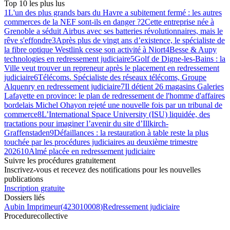
Top 10 les plus lus
1
L'un des plus grands bars du Havre a subitement fermé : les autres
commerces de la NEF sont-ils en danger ?
2
Cette entreprise née à
Grenoble a séduit Airbus avec ses batteries révolutionnaires, mais le
rêve s'effondre
3
Après plus de vingt ans d’existence, le spécialiste de
la fibre optique Westlink cesse son activité à Niort
4
Besse & Aupy
technologies en redressement judiciaire
5
Golf de Digne-les-Bains : la
Ville veut trouver un repreneur après le placement en redressement
judiciaire
6
Télécoms. Spécialiste des réseaux télécoms, Groupe
Alquenry en redressement judiciaire
7
Il détient 26 magasins Galeries
Lafayette en province: le plan de redressement de l'homme d'affaires
bordelais Michel Ohayon rejeté une nouvelle fois par un tribunal de
commerce
8
L’International Space University (ISU) liquidée, des
tractations pour imaginer l’avenir du site d’Illkirch-
Graffenstaden
9
Défaillances : la restauration à table reste la plus
touchée par les procédures judiciaires au deuxième trimestre
2026
10
Almé placée en redressement judiciaire
Suivre les procédures gratuitement
Inscrivez-vous et recevez des notifications pour les nouvelles
publications
Inscription gratuite
Dossiers liés
Aubin Imprimeur
(
423010008
)
Redressement judiciaire
Procedure
collective