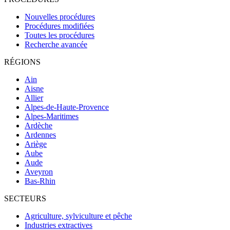
Nouvelles procédures
Procédures modifiées
Toutes les procédures
Recherche avancée
RÉGIONS
Ain
Aisne
Allier
Alpes-de-Haute-Provence
Alpes-Maritimes
Ardèche
Ardennes
Ariège
Aube
Aude
Aveyron
Bas-Rhin
SECTEURS
Agriculture, sylviculture et pêche
Industries extractives