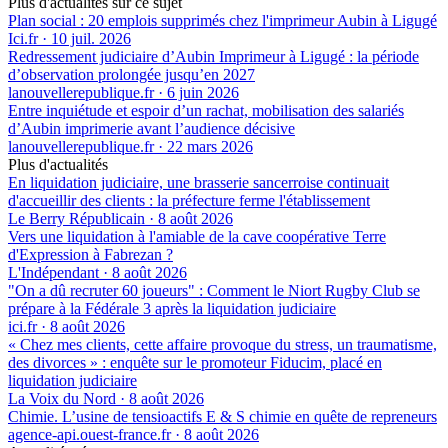
Plus d'actualités sur ce sujet
Plan social : 20 emplois supprimés chez l'imprimeur Aubin à Ligugé
Ici.fr
·
10 juil. 2026
Redressement judiciaire d’Aubin Imprimeur à Ligugé : la période
d’observation prolongée jusqu’en 2027
lanouvellerepublique.fr
·
6 juin 2026
Entre inquiétude et espoir d’un rachat, mobilisation des salariés
d’Aubin imprimerie avant l’audience décisive
lanouvellerepublique.fr
·
22 mars 2026
Plus d'actualités
En liquidation judiciaire, une brasserie sancerroise continuait
d'accueillir des clients : la préfecture ferme l'établissement
Le Berry Républicain
·
8 août 2026
Vers une liquidation à l'amiable de la cave coopérative Terre
d'Expression à Fabrezan ?
L'Indépendant
·
8 août 2026
"On a dû recruter 60 joueurs" : Comment le Niort Rugby Club se
prépare à la Fédérale 3 après la liquidation judiciaire
ici.fr
·
8 août 2026
« Chez mes clients, cette affaire provoque du stress, un traumatisme,
des divorces » : enquête sur le promoteur Fiducim, placé en
liquidation judiciaire
La Voix du Nord
·
8 août 2026
Chimie. L’usine de tensioactifs E & S chimie en quête de repreneurs
agence-api.ouest-france.fr
·
8 août 2026