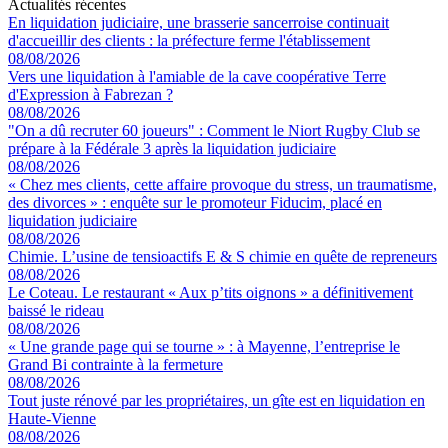
Actualités récentes
En liquidation judiciaire, une brasserie sancerroise continuait
d'accueillir des clients : la préfecture ferme l'établissement
08/08/2026
Vers une liquidation à l'amiable de la cave coopérative Terre
d'Expression à Fabrezan ?
08/08/2026
"On a dû recruter 60 joueurs" : Comment le Niort Rugby Club se
prépare à la Fédérale 3 après la liquidation judiciaire
08/08/2026
« Chez mes clients, cette affaire provoque du stress, un traumatisme,
des divorces » : enquête sur le promoteur Fiducim, placé en
liquidation judiciaire
08/08/2026
Chimie. L’usine de tensioactifs E & S chimie en quête de repreneurs
08/08/2026
Le Coteau. Le restaurant « Aux p’tits oignons » a définitivement
baissé le rideau
08/08/2026
« Une grande page qui se tourne » : à Mayenne, l’entreprise le
Grand Bi contrainte à la fermeture
08/08/2026
Tout juste rénové par les propriétaires, un gîte est en liquidation en
Haute-Vienne
08/08/2026