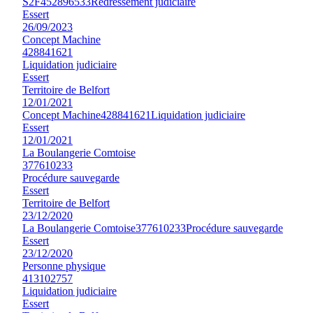
S2F
452896533
Redressement judiciaire
Essert
26/09/2023
Concept Machine
428841621
Liquidation judiciaire
Essert
Territoire de Belfort
12/01/2021
Concept Machine
428841621
Liquidation judiciaire
Essert
12/01/2021
La Boulangerie Comtoise
377610233
Procédure sauvegarde
Essert
Territoire de Belfort
23/12/2020
La Boulangerie Comtoise
377610233
Procédure sauvegarde
Essert
23/12/2020
Personne physique
413102757
Liquidation judiciaire
Essert