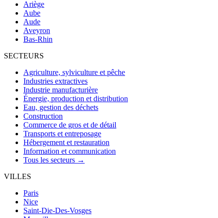
Ariège
Aube
Aude
Aveyron
Bas-Rhin
SECTEURS
Agriculture, sylviculture et pêche
Industries extractives
Industrie manufacturière
Énergie, production et distribution
Eau, gestion des déchets
Construction
Commerce de gros et de détail
Transports et entreposage
Hébergement et restauration
Information et communication
Tous les secteurs →
VILLES
Paris
Nice
Saint-Die-Des-Vosges