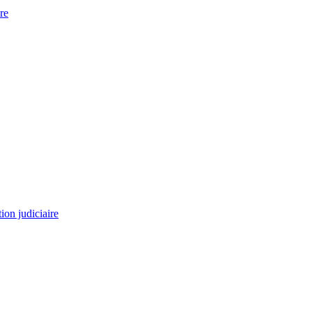
re
tion judiciaire