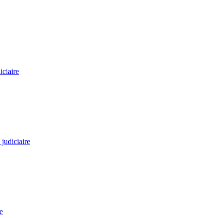
ciaire
 judiciaire
e