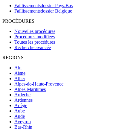
Faillissementsdossier
Pays-Bas
Faillissementsdossier
Belgique
PROCÉDURES
Nouvelles procédures
Procédures modifiées
Toutes les procédures
Recherche avancée
RÉGIONS
Ain
Aisne
Allier
Alpes-de-Haute-Provence
Alpes-Maritimes
Ardèche
Ardennes
Ariège
Aube
Aude
Aveyron
Bas-Rhin