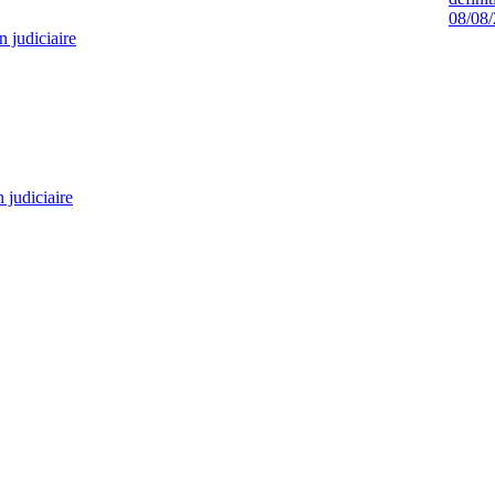
08/08
n judiciaire
 judiciaire