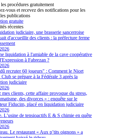
 les procédures gratuitement
vez-vous et recevez des notifications pour les
les publications
tion gratuite
ités récentes
uidation judiciaire, une brasserie sancerroise
ait d'accueillir des clients : la préfecture ferme
lissement
/2026
ne liquidation à l'amiable de la cave coopérative
d'Expression à Fabrezan ?
/2026
dû recruter 60 joueurs" : Comment le Niort
Club se prépare à la Fédérale 3 après la
tion judiciaire
/2026
 mes clients, cette affaire provoque du stress,
umatisme, des divorces » : enquête sur le
eur Fiducim, placé en liquidation judiciaire
/2026
. L’usine de tensioactifs E & S chimie en quête
reneurs
/2026
eau. Le restaurant « Aux p’tits oignons » a
tivement baissé le rideau