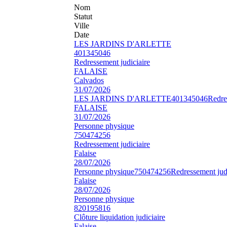
Nom
Statut
Ville
Date
LES JARDINS D'ARLETTE
401345046
Redressement judiciaire
FALAISE
Calvados
31/07/2026
LES JARDINS D'ARLETTE
401345046
Redre
FALAISE
31/07/2026
Personne physique
750474256
Redressement judiciaire
Falaise
28/07/2026
Personne physique
750474256
Redressement judi
Falaise
28/07/2026
Personne physique
820195816
Clôture liquidation judiciaire
Falaise