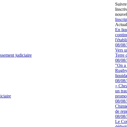
Suivre
Inscri
nouvel
Inscrip
Actual
En liq
continu
l'étab
08/08
Vers u
ssement judiciaire
Terre 
08/08
"On a 
Rugby 
liquida
08/08
« Chez
un tra
ciaire
promot
08/08
Chimie
de rep
08/08
Le Cot
défini