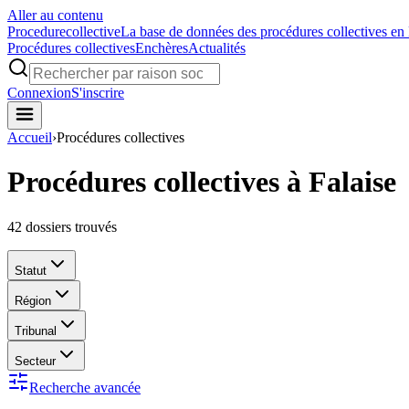
Aller au contenu
Procedure
collective
La base de données des procédures collectives en
Procédures collectives
Enchères
Actualités
Connexion
S'inscrire
Accueil
›
Procédures collectives
Procédures collectives à Falaise
42
dossiers trouvés
Statut
Région
Tribunal
Secteur
Recherche avancée