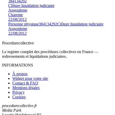
384134292
Clôture liquidation judiciaire
Angouleme
Charente
22/08/2012
Personne physique
384134292
Clôture liquidation judiciaire
Angouleme
22/08/2012
Procedure
collective
Le registre complet des procédures collectives en France —
redressements et liquidations judiciaires.
INFORMATIONS
À propos
Widget pour votre site
Contact & FAQ
Mentions légales
Privacy
Cookies
procedurecollective.fr
Media Park
Locatie Heideheuvel H1