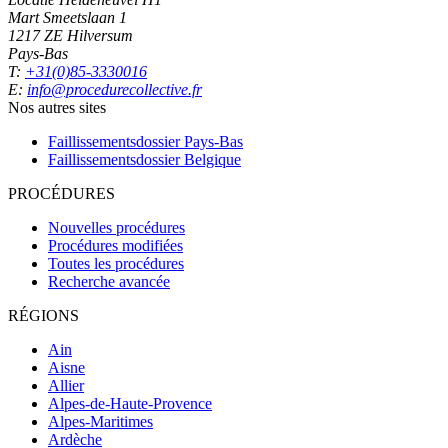
Mart Smeetslaan 1
1217 ZE Hilversum
Pays-Bas
T:
+31(0)85-3330016
E:
info@procedurecollective.fr
Nos autres sites
Faillissementsdossier
Pays-Bas
Faillissementsdossier
Belgique
PROCÉDURES
Nouvelles procédures
Procédures modifiées
Toutes les procédures
Recherche avancée
RÉGIONS
Ain
Aisne
Allier
Alpes-de-Haute-Provence
Alpes-Maritimes
Ardèche