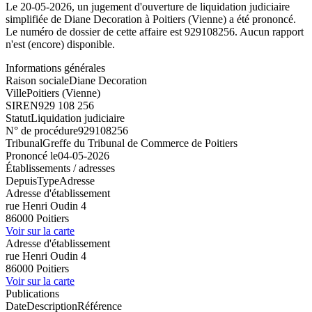
Le 20-05-2026, un jugement d'ouverture de liquidation judiciaire
simplifiée de Diane Decoration à Poitiers (Vienne) a été prononcé.
Le numéro de dossier de cette affaire est 929108256. Aucun rapport
n'est (encore) disponible.
Informations générales
Raison sociale
Diane Decoration
Ville
Poitiers (Vienne)
SIREN
929 108 256
Statut
Liquidation judiciaire
N° de procédure
929108256
Tribunal
Greffe du Tribunal de Commerce de Poitiers
Prononcé le
04-05-2026
Établissements / adresses
Depuis
Type
Adresse
Adresse d'établissement
rue Henri Oudin 4
86000 Poitiers
Voir sur la carte
Adresse d'établissement
rue Henri Oudin 4
86000 Poitiers
Voir sur la carte
Publications
Date
Description
Référence