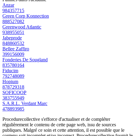
Anzar
984357715
Green Corp Konnection
888527082
Greenwood Atlantic
938955051
Jabeprode
848860532
Bellee Zaffiro
399156009
Fonderies De Sougland
835780164
Fiducim
792748089
Hopium
878729318
SOFICOOP
383755949
S.A.R.L. Verdant Marc
478893985
Procedurecollective s'efforce d'actualiser et de compléter
régulièrement le contenu de cette page web, issu de sources
publiques. Malgré ce soin et cette attention, il est possible que le
contenu soit incomplet et/ou incorrect. Procedurecollective fournit le