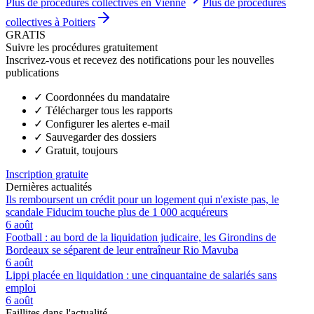
Plus de procédures collectives en Vienne
Plus de procédures
collectives à Poitiers
GRATIS
Suivre les procédures gratuitement
Inscrivez-vous et recevez des notifications pour les nouvelles
publications
✓
Coordonnées du mandataire
✓
Télécharger tous les rapports
✓
Configurer les alertes e-mail
✓
Sauvegarder des dossiers
✓
Gratuit, toujours
Inscription gratuite
Dernières actualités
Ils remboursent un crédit pour un logement qui n'existe pas, le
scandale Fiducim touche plus de 1 000 acquéreurs
6 août
Football : au bord de la liquidation judicaire, les Girondins de
Bordeaux se séparent de leur entraîneur Rio Mavuba
6 août
Lippi placée en liquidation : une cinquantaine de salariés sans
emploi
6 août
Faillites dans l'actualité