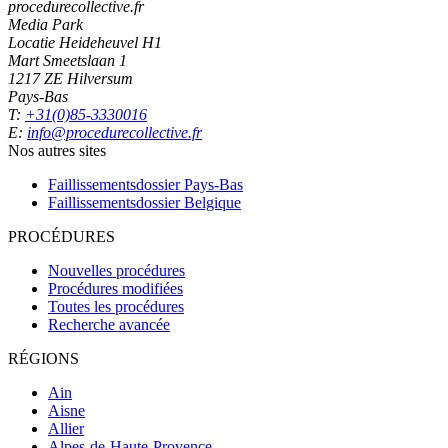
procedurecollective.fr
Media Park
Locatie Heideheuvel H1
Mart Smeetslaan 1
1217 ZE Hilversum
Pays-Bas
T:
+31(0)85-3330016
E:
info@procedurecollective.fr
Nos autres sites
Faillissementsdossier
Pays-Bas
Faillissementsdossier
Belgique
PROCÉDURES
Nouvelles procédures
Procédures modifiées
Toutes les procédures
Recherche avancée
RÉGIONS
Ain
Aisne
Allier
Alpes-de-Haute-Provence