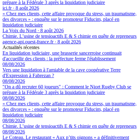
prépare à la Fédérale 3 après la liquidation judiciaire
ici.fr
·
8 août 2026
« Chez mes clients, cette affaire provoque du stress, un traumatisme,
des divorces » : enquête sur le promoteur Fiducim, placé en
liquidation judiciaire
La Voix du Nord
·
8 août 2026
Chimie. L’usine de tensioactifs E & S chimie en quête de repreneurs
agence-api.ouest-france.fr
·
8 août 2026
Actualités récentes
En liquidation judiciaire, une brasserie sancerroise continuait
d'accueillir des clients : la préfecture ferme l'établissement
08/08/2026
Vers une liquidation à l'amiable de la cave coopérative Terre
d'Expression à Fabrezan ?
08/08/2026
"On a dû recruter 60 joueurs" : Comment le Niort Rugby Club se
prépare à la Fédérale 3 après la liquidation judiciaire
08/08/2026
« Chez mes clients, cette affaire provoque du stress, un traumatisme,
des divorces » : enquête sur le promoteur Fiducim, placé en
liquidation judiciaire
08/08/2026
Chimie. L’usine de tensioactifs E & S chimie en quête de repreneurs
08/08/2026
Le Coteau. Le restaurant « Aux p’tits oignons » a définitivement