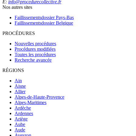
E:
info@procedurecollective.fr
Nos autres sites
Faillissementsdossier
Pays-Bas
Faillissementsdossier
Belgique
PROCÉDURES
Nouvelles procédures
Procédures modifiées
Toutes les procédures
Recherche avancée
RÉGIONS
Ain
Aisne
Allier
Alpes-de-Haute-Provence
Alpes-Maritimes
Ardèche
Ardennes
Ariège
Aube
Aude
Aveyron