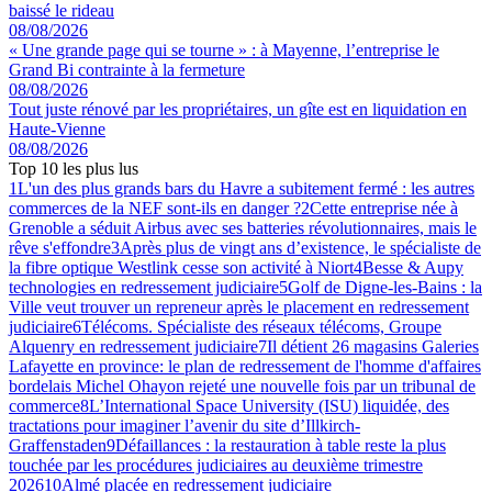
baissé le rideau
08/08/2026
« Une grande page qui se tourne » : à Mayenne, l’entreprise le
Grand Bi contrainte à la fermeture
08/08/2026
Tout juste rénové par les propriétaires, un gîte est en liquidation en
Haute-Vienne
08/08/2026
Top 10 les plus lus
1
L'un des plus grands bars du Havre a subitement fermé : les autres
commerces de la NEF sont-ils en danger ?
2
Cette entreprise née à
Grenoble a séduit Airbus avec ses batteries révolutionnaires, mais le
rêve s'effondre
3
Après plus de vingt ans d’existence, le spécialiste de
la fibre optique Westlink cesse son activité à Niort
4
Besse & Aupy
technologies en redressement judiciaire
5
Golf de Digne-les-Bains : la
Ville veut trouver un repreneur après le placement en redressement
judiciaire
6
Télécoms. Spécialiste des réseaux télécoms, Groupe
Alquenry en redressement judiciaire
7
Il détient 26 magasins Galeries
Lafayette en province: le plan de redressement de l'homme d'affaires
bordelais Michel Ohayon rejeté une nouvelle fois par un tribunal de
commerce
8
L’International Space University (ISU) liquidée, des
tractations pour imaginer l’avenir du site d’Illkirch-
Graffenstaden
9
Défaillances : la restauration à table reste la plus
touchée par les procédures judiciaires au deuxième trimestre
2026
10
Almé placée en redressement judiciaire