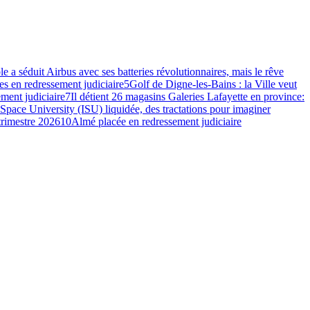
e a séduit Airbus avec ses batteries révolutionnaires, mais le rêve
s en redressement judiciaire
5
Golf de Digne-les-Bains : la Ville veut
ment judiciaire
7
Il détient 26 magasins Galeries Lafayette en province:
 Space University (ISU) liquidée, des tractations pour imaginer
 trimestre 2026
10
Almé placée en redressement judiciaire