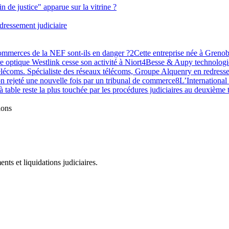
 de justice" apparue sur la vitrine ?
ressement judiciaire
commerces de la NEF sont-ils en danger ?
2
Cette entreprise née à Grenobl
re optique Westlink cesse son activité à Niort
4
Besse & Aupy technologie
lécoms. Spécialiste des réseaux télécoms, Groupe Alquenry en redresse
n rejeté une nouvelle fois par un tribunal de commerce
8
L’International
 à table reste la plus touchée par les procédures judiciaires au deuxième
ions
ts et liquidations judiciaires.