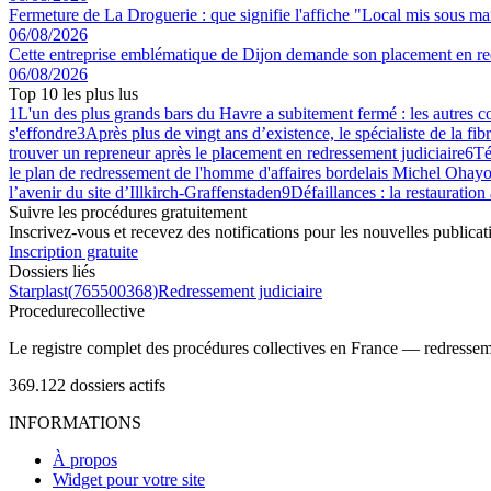
Fermeture de La Droguerie : que signifie l'affiche "Local mis sous main
06/08/2026
Cette entreprise emblématique de Dijon demande son placement en red
06/08/2026
Top 10 les plus lus
1
L'un des plus grands bars du Havre a subitement fermé : les autres 
s'effondre
3
Après plus de vingt ans d’existence, le spécialiste de la fib
trouver un repreneur après le placement en redressement judiciaire
6
Té
le plan de redressement de l'homme d'affaires bordelais Michel Ohayo
l’avenir du site d’Illkirch-Graffenstaden
9
Défaillances : la restauration
Suivre les procédures gratuitement
Inscrivez-vous et recevez des notifications pour les nouvelles publicat
Inscription gratuite
Dossiers liés
Starplast
(
765500368
)
Redressement judiciaire
Procedure
collective
Le registre complet des procédures collectives en France — redressemen
369.122
dossiers actifs
INFORMATIONS
À propos
Widget pour votre site