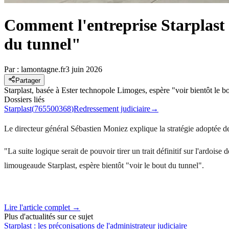
Comment l'entreprise Starplast à
du tunnel"
Par :
lamontagne.fr
3 juin 2026
Partager
Starplast, basée à Ester technopole Limoges, espère "voir bientôt le bo
Dossiers liés
Starplast
(
765500368
)
Redressement judiciaire
→
Le directeur général Sébastien Moniez explique la stratégie adoptée 
"La suite logique serait de pouvoir tirer un trait définitif sur l'ardois
limougeaude Starplast, espère bientôt "voir le bout du tunnel".
Lire l'article complet →
Plus d'actualités sur ce sujet
Starplast : les préconisations de l'administrateur judiciaire