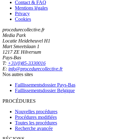
Contact & FAQ
Mentions légales
Privacy
Cookies
procedurecollective.fr
Media Park
Locatie Heideheuvel H1
Mart Smeetslaan 1
1217 ZE Hilversum
Pays-Bas
T:
+31(0)85-3330016
E:
info@procedurecollective.fr
Nos autres sites
Faillissementsdossier
Pays-Bas
Faillissementsdossier
Belgique
PROCÉDURES
Nouvelles procédures
Procédures modifiées
Toutes les procédures
Recherche avancée
RÉGIONS