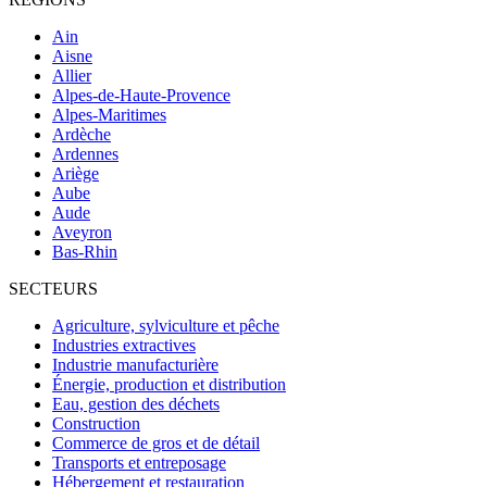
Ain
Aisne
Allier
Alpes-de-Haute-Provence
Alpes-Maritimes
Ardèche
Ardennes
Ariège
Aube
Aude
Aveyron
Bas-Rhin
SECTEURS
Agriculture, sylviculture et pêche
Industries extractives
Industrie manufacturière
Énergie, production et distribution
Eau, gestion des déchets
Construction
Commerce de gros et de détail
Transports et entreposage
Hébergement et restauration