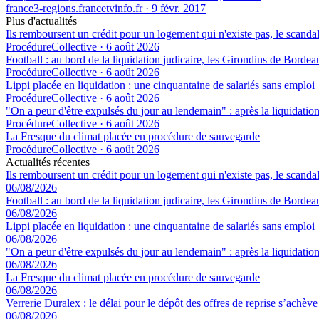
france3-regions.francetvinfo.fr
·
9 févr. 2017
Plus d'actualités
Ils remboursent un crédit pour un logement qui n'existe pas, le scand
ProcédureCollective
·
6 août 2026
Football : au bord de la liquidation judicaire, les Girondins de Borde
ProcédureCollective
·
6 août 2026
Lippi placée en liquidation : une cinquantaine de salariés sans emploi
ProcédureCollective
·
6 août 2026
"On a peur d'être expulsés du jour au lendemain" : après la liquidation 
ProcédureCollective
·
6 août 2026
La Fresque du climat placée en procédure de sauvegarde
ProcédureCollective
·
6 août 2026
Actualités récentes
Ils remboursent un crédit pour un logement qui n'existe pas, le scand
06/08/2026
Football : au bord de la liquidation judicaire, les Girondins de Borde
06/08/2026
Lippi placée en liquidation : une cinquantaine de salariés sans emploi
06/08/2026
"On a peur d'être expulsés du jour au lendemain" : après la liquidation 
06/08/2026
La Fresque du climat placée en procédure de sauvegarde
06/08/2026
Verrerie Duralex : le délai pour le dépôt des offres de reprise s’achèv
06/08/2026