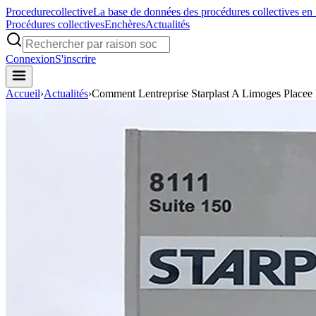
Procedure
collective
La base de données des procédures collectives en
Procédures collectives
Enchères
Actualités
Connexion
S'inscrire
Accueil
›
Actualités
›
Comment Lentreprise Starplast A Limoges Placee 