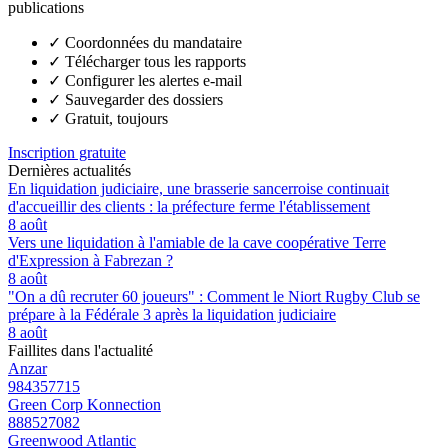
publications
✓
Coordonnées du mandataire
✓
Télécharger tous les rapports
✓
Configurer les alertes e-mail
✓
Sauvegarder des dossiers
✓
Gratuit, toujours
Inscription gratuite
Dernières actualités
En liquidation judiciaire, une brasserie sancerroise continuait
d'accueillir des clients : la préfecture ferme l'établissement
8 août
Vers une liquidation à l'amiable de la cave coopérative Terre
d'Expression à Fabrezan ?
8 août
"On a dû recruter 60 joueurs" : Comment le Niort Rugby Club se
prépare à la Fédérale 3 après la liquidation judiciaire
8 août
Faillites dans l'actualité
Anzar
984357715
Green Corp Konnection
888527082
Greenwood Atlantic