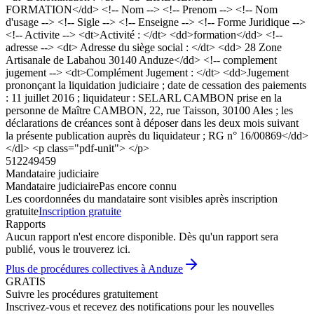
FORMATION</dd> <!-- Nom --> <!-- Prenom --> <!-- Nom
d'usage --> <!-- Sigle --> <!-- Enseigne --> <!-- Forme Juridique -->
<!-- Activite --> <dt>Activité : </dt> <dd>formation</dd> <!--
adresse --> <dt> Adresse du siège social : </dt> <dd> 28 Zone
Artisanale de Labahou 30140 Anduze</dd> <!-- complement
jugement --> <dt>Complément Jugement : </dt> <dd>Jugement
prononçant la liquidation judiciaire ; date de cessation des paiements
: 11 juillet 2016 ; liquidateur : SELARL CAMBON prise en la
personne de Maître CAMBON, 22, rue Taisson, 30100 Ales ; les
déclarations de créances sont à déposer dans les deux mois suivant
la présente publication auprès du liquidateur ; RG n° 16/00869</dd>
</dl> <p class="pdf-unit"> </p>
512249459
Mandataire judiciaire
Mandataire judiciaire
Pas encore connu
Les coordonnées du mandataire sont visibles après inscription
gratuite
Inscription gratuite
Rapports
Aucun rapport n'est encore disponible. Dès qu'un rapport sera
publié, vous le trouverez ici.
Plus de procédures collectives à Anduze
GRATIS
Suivre les procédures gratuitement
Inscrivez-vous et recevez des notifications pour les nouvelles