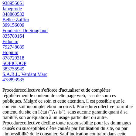
938955051
Jabeprode
848860532
Bellee Zaffiro
399156009
Fonderies De Sougland
835780164
Fiducim
792748089
Hopium
878729318
SOFICOOP
383755949
S.A.R.L. Verdant Marc
478893985
Procedurecollective s'efforce d'actualiser et de compléter
régulièrement le contenu de cette page web, issu de sources
publiques. Malgré ce soin et cette attention, il est possible que le
contenu soit incomplet et/ou incorrect. Procedurecollective fournit le
contenu du site en l'état ("As is"), sans aucune garantie quant à sa
fiabilité, son adéquation à un usage particulier ou autre.
Procedurecollective décline toute responsabilité pour les dommages
causés ou susceptibles d'être causés par l'utilisation du site, ou par
l'impossibilité de le consulter. Sauf indication contraire dans cette