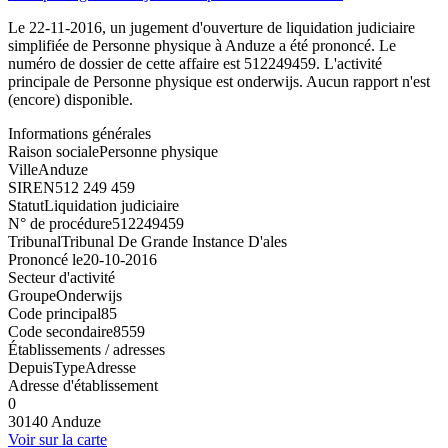
Le 22-11-2016, un jugement d'ouverture de liquidation judiciaire
simplifiée de Personne physique à Anduze a été prononcé. Le
numéro de dossier de cette affaire est 512249459. L'activité
principale de Personne physique est onderwijs. Aucun rapport n'est
(encore) disponible.
Informations générales
Raison sociale
Personne physique
Ville
Anduze
SIREN
512 249 459
Statut
Liquidation judiciaire
N° de procédure
512249459
Tribunal
Tribunal De Grande Instance D'ales
Prononcé le
20-10-2016
Secteur d'activité
Groupe
Onderwijs
Code principal
85
Code secondaire
8559
Établissements / adresses
Depuis
Type
Adresse
Adresse d'établissement
0
30140 Anduze
Voir sur la carte