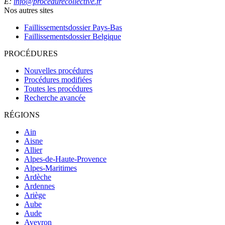
E:
info@procedurecollective.fr
Nos autres sites
Faillissementsdossier
Pays-Bas
Faillissementsdossier
Belgique
PROCÉDURES
Nouvelles procédures
Procédures modifiées
Toutes les procédures
Recherche avancée
RÉGIONS
Ain
Aisne
Allier
Alpes-de-Haute-Provence
Alpes-Maritimes
Ardèche
Ardennes
Ariège
Aube
Aude
Aveyron