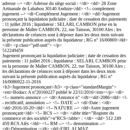
adresse --> <dt> Adresse du siège social : </dt> <dd> 28 Zone
Artisanale de Labahou 30140 Anduze</dd> <!-- complement
jugement --> <dt>Complément Jugement : </dt> <dd>Jugement
prononçant la liquidation judiciaire ; date de cessation des paiements
: 11 juillet 2016 ; liquidateur : SELARL CAMBON prise en la
personne de Maître CAMBON, 22, rue Taisson, 30100 Ales ; les
déclarations de créances sont à déposer dans les deux mois suivant
la présente publication auprès du liquidateur ; RG n° 16/00869</dd>
</dl> <p class="pdf-unit"> </p>
512249459
Jugement prononçant la liquidation judiciaire ; date de cessation des
paiements : 11 juillet 2016 ; liquidateur : SELARL CAMBON prise
en la personne de Maître CAMBON, 22, rue Taisson, 30100 Ales ;
les déclarations de créances sont à déposer dans les deux mois
suivant la présente publication auprès du liquidateur ; RG n°
16/00869
22-11-2016
<h3>Jugement prononçant</h3> <p class="standardMargin">
<em>Bodacc A n°20160227 publié le 22/11/2016</em></p> <dl>
<!-- numero annonce --> <dt>Annonce n° </dt><dd>2086</dd> <!-
- rectificatif, annulation --> <!-- DATE --> <dt>Date : </dt>
<dd>2016-10-20</dd> <!-- NATURE --> <dd>Autre jugement
prononçant</dd> <!-- RCS --> <dt> <abbr title="Registre du
commerce et des sociétés">n°RCS</abbr> : </dt> <dd> 512 249
459 RCS Alès </dd> <!-- RM --> <!-- denomination -->
<dt>Dénomination :</dt> <dd>EIRL ALMAZ