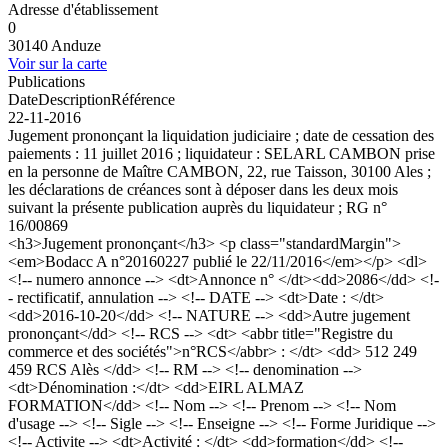
Adresse d'établissement
0
30140 Anduze
Voir sur la carte
Publications
Date
Description
Référence
22-11-2016
Jugement prononçant la liquidation judiciaire ; date de cessation des
paiements : 11 juillet 2016 ; liquidateur : SELARL CAMBON prise
en la personne de Maître CAMBON, 22, rue Taisson, 30100 Ales ;
les déclarations de créances sont à déposer dans les deux mois
suivant la présente publication auprès du liquidateur ; RG n°
16/00869
<h3>Jugement prononçant</h3> <p class="standardMargin">
<em>Bodacc A n°20160227 publié le 22/11/2016</em></p> <dl>
<!-- numero annonce --> <dt>Annonce n° </dt><dd>2086</dd> <!-
- rectificatif, annulation --> <!-- DATE --> <dt>Date : </dt>
<dd>2016-10-20</dd> <!-- NATURE --> <dd>Autre jugement
prononçant</dd> <!-- RCS --> <dt> <abbr title="Registre du
commerce et des sociétés">n°RCS</abbr> : </dt> <dd> 512 249
459 RCS Alès </dd> <!-- RM --> <!-- denomination -->
<dt>Dénomination :</dt> <dd>EIRL ALMAZ
FORMATION</dd> <!-- Nom --> <!-- Prenom --> <!-- Nom
d'usage --> <!-- Sigle --> <!-- Enseigne --> <!-- Forme Juridique -->
<!-- Activite --> <dt>Activité : </dt> <dd>formation</dd> <!--