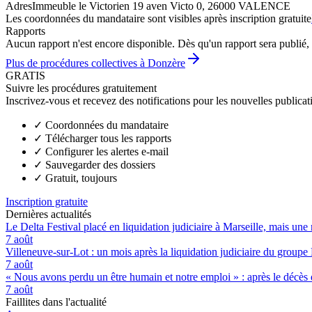
Adres
Immeuble le Victorien 19 aven Victo 0, 26000 VALENCE
Les coordonnées du mandataire sont visibles après inscription gratuite
Rapports
Aucun rapport n'est encore disponible. Dès qu'un rapport sera publié, 
Plus de procédures collectives à Donzère
GRATIS
Suivre les procédures gratuitement
Inscrivez-vous et recevez des notifications pour les nouvelles publicat
✓
Coordonnées du mandataire
✓
Télécharger tous les rapports
✓
Configurer les alertes e-mail
✓
Sauvegarder des dossiers
✓
Gratuit, toujours
Inscription gratuite
Dernières actualités
Le Delta Festival placé en liquidation judiciaire à Marseille, mais une 
7 août
Villeneuve-sur-Lot : un mois après la liquidation judiciaire du groupe 
7 août
« Nous avons perdu un être humain et notre emploi » : après le décès de
7 août
Faillites dans l'actualité