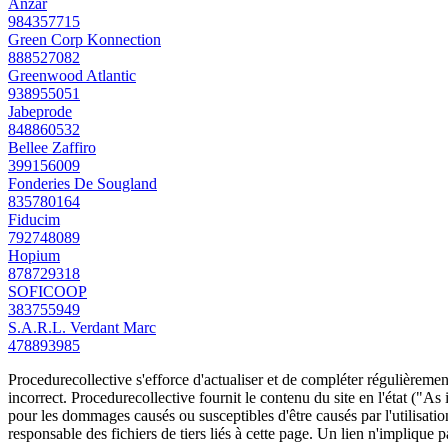
Anzar
984357715
Green Corp Konnection
888527082
Greenwood Atlantic
938955051
Jabeprode
848860532
Bellee Zaffiro
399156009
Fonderies De Sougland
835780164
Fiducim
792748089
Hopium
878729318
SOFICOOP
383755949
S.A.R.L. Verdant Marc
478893985
Procedurecollective s'efforce d'actualiser et de compléter régulièrement
incorrect. Procedurecollective fournit le contenu du site en l'état ("As
pour les dommages causés ou susceptibles d'être causés par l'utilisation
responsable des fichiers de tiers liés à cette page. Un lien n'implique p