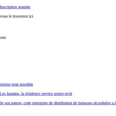
Inscription gratuite
vous le trouverez ici.
ions
reprise reste possible
Les Jasmins, la résidence service senior revit
 son patron, cette entreprise de distribution de boissons alcoolisées a é