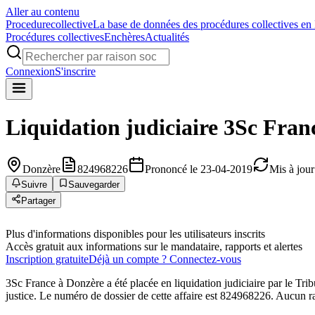
Aller au contenu
Procedure
collective
La base de données des procédures collectives en
Procédures collectives
Enchères
Actualités
Connexion
S'inscrire
Liquidation judiciaire
3Sc Fran
Donzère
824968226
Prononcé le 23-04-2019
Mis à jour
Suivre
Sauvegarder
Partager
Plus d'informations disponibles pour les utilisateurs inscrits
Accès gratuit aux informations sur le mandataire, rapports et alertes
Inscription gratuite
Déjà un compte ? Connectez-vous
3Sc France à Donzère a été placée en liquidation judiciaire p
justice. Le numéro de dossier de cette affaire est 824968226. Aucun ra