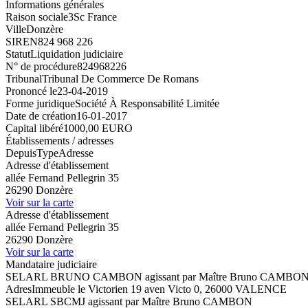
Informations générales
Raison sociale
3Sc France
Ville
Donzère
SIREN
824 968 226
Statut
Liquidation judiciaire
N° de procédure
824968226
Tribunal
Tribunal De Commerce De Romans
Prononcé le
23-04-2019
Forme juridique
Société À Responsabilité Limitée
Date de création
16-01-2017
Capital libéré
1000,00 EURO
Établissements / adresses
Depuis
Type
Adresse
Adresse d'établissement
allée Fernand Pellegrin 35
26290 Donzère
Voir sur la carte
Adresse d'établissement
allée Fernand Pellegrin 35
26290 Donzère
Voir sur la carte
Mandataire judiciaire
SELARL BRUNO CAMBON agissant par Maître Bruno CAMBO
Adres
Immeuble le Victorien 19 aven Victo 0, 26000 VALENCE
SELARL SBCMJ agissant par Maître Bruno CAMBON