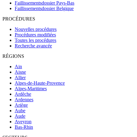
Faillissementsdossier
Pays-Bas
Faillissementsdossier
Belgique
PROCÉDURES
Nouvelles procédures
Procédures modifiées
Toutes les procédures
Recherche avancée
RÉGIONS
Ain
Aisne
Allier
Alpes-de-Haute-Provence
Alpes-Maritimes
Ardèche
Ardennes
Ariège
Aube
Aude
Aveyron
Bas-Rhin