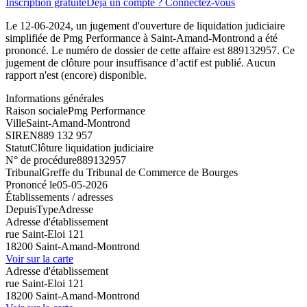
Inscription gratuite
Déjà un compte ? Connectez-vous
Le 12-06-2024, un jugement d'ouverture de liquidation judiciaire
simplifiée de Pmg Performance à Saint-Amand-Montrond a été
prononcé. Le numéro de dossier de cette affaire est 889132957. Ce
jugement de clôture pour insuffisance d’actif est publié. Aucun
rapport n'est (encore) disponible.
Informations générales
Raison sociale
Pmg Performance
Ville
Saint-Amand-Montrond
SIREN
889 132 957
Statut
Clôture liquidation judiciaire
N° de procédure
889132957
Tribunal
Greffe du Tribunal de Commerce de Bourges
Prononcé le
05-05-2026
Établissements / adresses
Depuis
Type
Adresse
Adresse d'établissement
rue Saint-Eloi 121
18200 Saint-Amand-Montrond
Voir sur la carte
Adresse d'établissement
rue Saint-Eloi 121
18200 Saint-Amand-Montrond