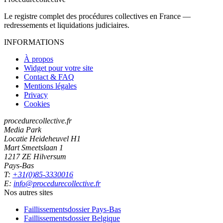
Le registre complet des procédures collectives en France —
redressements et liquidations judiciaires.
INFORMATIONS
À propos
Widget pour votre site
Contact & FAQ
Mentions légales
Privacy
Cookies
procedurecollective.fr
Media Park
Locatie Heideheuvel H1
Mart Smeetslaan 1
1217 ZE Hilversum
Pays-Bas
T:
+31(0)85-3330016
E:
info@procedurecollective.fr
Nos autres sites
Faillissementsdossier
Pays-Bas
Faillissementsdossier
Belgique