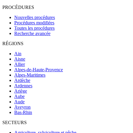
PROCÉDURES
Nouvelles procédures
Procédures modifiées
Toutes les procédures
Recherche avancée
RÉGIONS
Ain
Aisne
Allier
Alpes-de-Haute-Provence
Alpes-Maritimes
Ardèche
Ardennes
Ariège
Aube
Aude
Aveyron
Bas-Rhin
SECTEURS
Agriculture, sylviculture et pêche