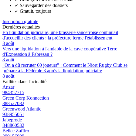
✓
Sauvegarder des dossiers
✓
Gratuit, toujours
Inscription gratuite
Dernières actualités
En liquidation judiciaire, une brasserie sancerroise continuait
d'accueillir des clients : la préfecture ferme l'établissement
8 août
Vers une liquidation à l'amiable de la cave coopérative Terre
d'Expression à Fabrezan ?
8 août
"On a dû recruter 60 joueurs" : Comment le Niort Rugby Club se
prépare à la Fédérale 3 après la liquidation judiciaire
8 août
Faillites dans l'actualité
Anzar
984357715
Green Corp Konnection
888527082
Greenwood Atlantic
938955051
Jabeprode
848860532
Bellee Zaffiro