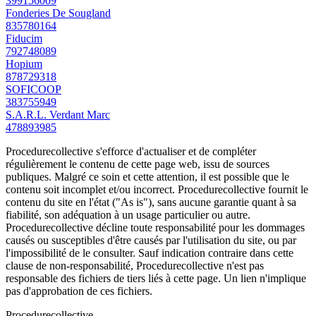
399156009
Fonderies De Sougland
835780164
Fiducim
792748089
Hopium
878729318
SOFICOOP
383755949
S.A.R.L. Verdant Marc
478893985
Procedurecollective s'efforce d'actualiser et de compléter
régulièrement le contenu de cette page web, issu de sources
publiques. Malgré ce soin et cette attention, il est possible que le
contenu soit incomplet et/ou incorrect. Procedurecollective fournit le
contenu du site en l'état ("As is"), sans aucune garantie quant à sa
fiabilité, son adéquation à un usage particulier ou autre.
Procedurecollective décline toute responsabilité pour les dommages
causés ou susceptibles d'être causés par l'utilisation du site, ou par
l'impossibilité de le consulter. Sauf indication contraire dans cette
clause de non-responsabilité, Procedurecollective n'est pas
responsable des fichiers de tiers liés à cette page. Un lien n'implique
pas d'approbation de ces fichiers.
Procedure
collective