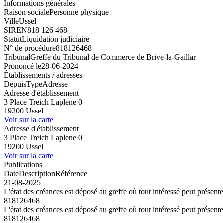
Informations générales
Raison sociale
Personne physique
Ville
Ussel
SIREN
818 126 468
Statut
Liquidation judiciaire
N° de procédure
818126468
Tribunal
Greffe du Tribunal de Commerce de Brive-la-Gaillar
Prononcé le
28-06-2024
Établissements / adresses
Depuis
Type
Adresse
Adresse d'établissement
3 Place Treich Laplene 0
19200 Ussel
Voir sur la carte
Adresse d'établissement
3 Place Treich Laplene 0
19200 Ussel
Voir sur la carte
Publications
Date
Description
Référence
21-08-2025
L'état des créances est déposé au greffe où tout intéressé peut présent
818126468
L'état des créances est déposé au greffe où tout intéressé peut présent
818126468