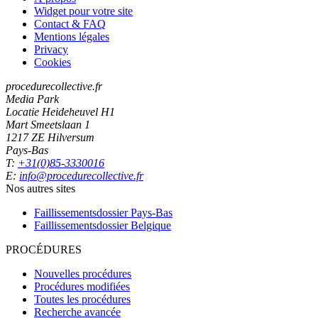
Widget pour votre site
Contact & FAQ
Mentions légales
Privacy
Cookies
procedurecollective.fr
Media Park
Locatie Heideheuvel H1
Mart Smeetslaan 1
1217 ZE Hilversum
Pays-Bas
T:
+31(0)85-3330016
E:
info@procedurecollective.fr
Nos autres sites
Faillissementsdossier
Pays-Bas
Faillissementsdossier
Belgique
PROCÉDURES
Nouvelles procédures
Procédures modifiées
Toutes les procédures
Recherche avancée