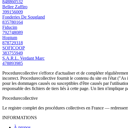
848860532
Bellee Zaffiro
399156009
Fonderies De Sougland
835780164
Fiducim
792748089
Hopium
878729318
SOFICOOP
383755949
S.A.R.L. Verdant Marc
478893985
Procedurecollective s'efforce d'actualiser et de compléter régulièrement
incorrect. Procedurecollective fournit le contenu du site en l'état ("As
pour les dommages causés ou susceptibles d'être causés par l'utilisation
responsable des fichiers de tiers liés à cette page. Un lien n'implique p
Procedure
collective
Le registre complet des procédures collectives en France — redressemen
INFORMATIONS
À propos