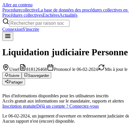
Aller au contenu
Procedure
collective
La base de données des procédures collectives en
Procédures collectives
Enchères
Actualités
Connexion
S'inscrire
Liquidation judiciaire
Personne
Ussel
818126468
Prononcé le 06-02-2024
Mis à jour l
Suivre
Sauvegarder
Partager
Plus d'informations disponibles pour les utilisateurs inscrits
Accès gratuit aux informations sur le mandataire, rapports et alertes
Inscription gratuite
Déjà un compte ? Connectez-vous
Le 06-02-2024, un jugement d'ouverture en redressement judiciaire de 
Aucun rapport n'est (encore) disponible.