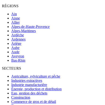
RÉGIONS
Ain
Aisne
Allier
Alpes-de-Haute-Provence
Alpes-Maritimes
Ardèche
Ardennes
Ariège
Aube
Aude
Aveyron
Bas-Rhin
SECTEURS
Agriculture, sylviculture et pêche
Industries extractives
Industrie manufacturière
Énergie, production et distribution
Eau, gestion des déchets
Construction
Commerce de gros et de détail