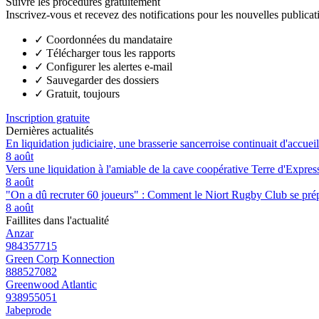
Suivre les procédures gratuitement
Inscrivez-vous et recevez des notifications pour les nouvelles publicat
✓
Coordonnées du mandataire
✓
Télécharger tous les rapports
✓
Configurer les alertes e-mail
✓
Sauvegarder des dossiers
✓
Gratuit, toujours
Inscription gratuite
Dernières actualités
En liquidation judiciaire, une brasserie sancerroise continuait d'accueill
8 août
Vers une liquidation à l'amiable de la cave coopérative Terre d'Expre
8 août
"On a dû recruter 60 joueurs" : Comment le Niort Rugby Club se prépar
8 août
Faillites dans l'actualité
Anzar
984357715
Green Corp Konnection
888527082
Greenwood Atlantic
938955051
Jabeprode