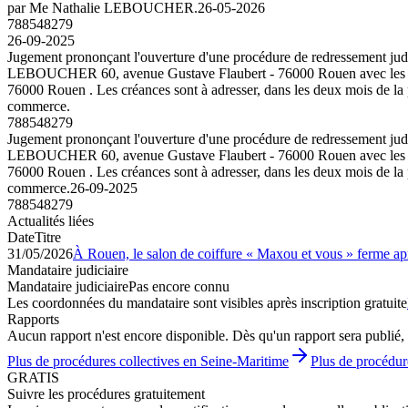
par Me Nathalie LEBOUCHER.
26-05-2026
788548279
26-09-2025
Jugement prononçant l'ouverture d'une procédure de redressement jud
LEBOUCHER 60, avenue Gustave Flaubert - 76000 Rouen avec les pouvoi
76000 Rouen . Les créances sont à adresser, dans les deux mois de la p
commerce.
788548279
Jugement prononçant l'ouverture d'une procédure de redressement jud
LEBOUCHER 60, avenue Gustave Flaubert - 76000 Rouen avec les pouvoi
76000 Rouen . Les créances sont à adresser, dans les deux mois de la p
commerce.
26-09-2025
788548279
Actualités liées
Date
Titre
31/05/2026
À Rouen, le salon de coiffure « Maxou et vous » ferme apr
Mandataire judiciaire
Mandataire judiciaire
Pas encore connu
Les coordonnées du mandataire sont visibles après inscription gratuite
Rapports
Aucun rapport n'est encore disponible. Dès qu'un rapport sera publié, 
Plus de procédures collectives en Seine-Maritime
Plus de procédur
GRATIS
Suivre les procédures gratuitement