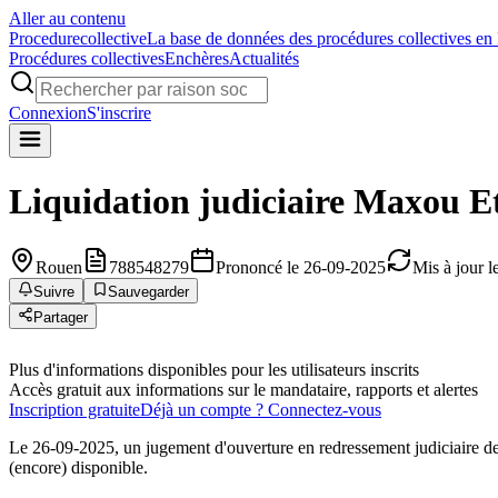
Aller au contenu
Procedure
collective
La base de données des procédures collectives en
Procédures collectives
Enchères
Actualités
Connexion
S'inscrire
Liquidation judiciaire
Maxou Et
Rouen
788548279
Prononcé le 26-09-2025
Mis à jour 
Suivre
Sauvegarder
Partager
Plus d'informations disponibles pour les utilisateurs inscrits
Accès gratuit aux informations sur le mandataire, rapports et alertes
Inscription gratuite
Déjà un compte ? Connectez-vous
Le 26-09-2025, un jugement d'ouverture en redressement judiciaire d
(encore) disponible.