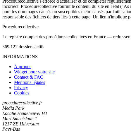
Procedurecollective s'efforce d'actualiser et de compléter régulièrement
incorrect. Procedurecollective fournit le contenu du site en l'état ("As
pour les dommages causés ou susceptibles d'être causés par l'utilisation
responsable des fichiers de tiers liés à cette page. Un lien n'implique p
Procedure
collective
Le registre complet des procédures collectives en France — redressemen
369.122
dossiers actifs
INFORMATIONS
À propos
Widget pour votre site
Contact & FAQ
Mentions légales
Privacy
Cookies
procedurecollective.fr
Media Park
Locatie Heideheuvel H1
Mart Smeetslaan 1
1217 ZE Hilversum
Pays-Bas