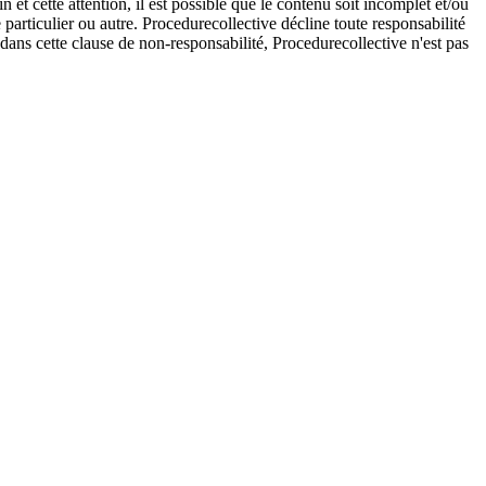
et cette attention, il est possible que le contenu soit incomplet et/ou
e particulier ou autre. Procedurecollective décline toute responsabilité
e dans cette clause de non-responsabilité, Procedurecollective n'est pas