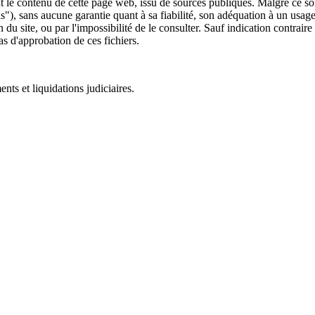
 le contenu de cette page web, issu de sources publiques. Malgré ce soin 
 is"), sans aucune garantie quant à sa fiabilité, son adéquation à un usag
 du site, ou par l'impossibilité de le consulter. Sauf indication contrair
as d'approbation de ces fichiers.
ts et liquidations judiciaires.