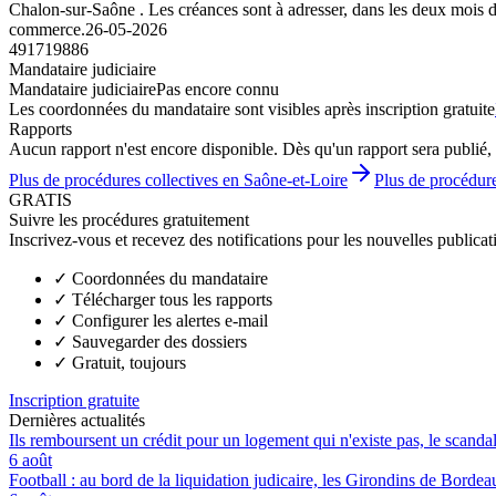
Chalon-sur-Saône . Les créances sont à adresser, dans les deux mois de 
commerce.
26-05-2026
491719886
Mandataire judiciaire
Mandataire judiciaire
Pas encore connu
Les coordonnées du mandataire sont visibles après inscription gratuite
Rapports
Aucun rapport n'est encore disponible. Dès qu'un rapport sera publié, 
Plus de procédures collectives en Saône-et-Loire
Plus de procédure
GRATIS
Suivre les procédures gratuitement
Inscrivez-vous et recevez des notifications pour les nouvelles publicat
✓
Coordonnées du mandataire
✓
Télécharger tous les rapports
✓
Configurer les alertes e-mail
✓
Sauvegarder des dossiers
✓
Gratuit, toujours
Inscription gratuite
Dernières actualités
Ils remboursent un crédit pour un logement qui n'existe pas, le scand
6 août
Football : au bord de la liquidation judicaire, les Girondins de Borde