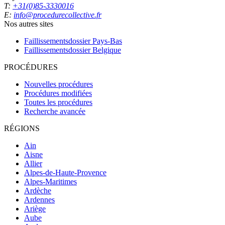
T:
+31(0)85-3330016
E:
info@procedurecollective.fr
Nos autres sites
Faillissementsdossier
Pays-Bas
Faillissementsdossier
Belgique
PROCÉDURES
Nouvelles procédures
Procédures modifiées
Toutes les procédures
Recherche avancée
RÉGIONS
Ain
Aisne
Allier
Alpes-de-Haute-Provence
Alpes-Maritimes
Ardèche
Ardennes
Ariège
Aube