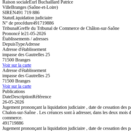
Raison sociale
Eurl Buchaillard Patrice
Ville
Branges (Saône-et-Loire)
SIREN
491 719 886
Statut
Liquidation judiciaire
N° de procédure
491719886
Tribunal
Greffe du Tribunal de Commerce de Châlon-sur-Saône
Prononcé le
21-05-2026
Établissements / adresses
Depuis
Type
Adresse
Adresse d'établissement
impasse des Gautrelles 25
71500 Branges
Voir sur la carte
Adresse d'établissement
impasse des Gautrelles 25
71500 Branges
Voir sur la carte
Publications
Date
Description
Référence
26-05-2026
Jugement prononçant la liquidation judiciaire , date de cessation de
Chalon-sur-Saône . Les créances sont à adresser, dans les deux mois de 
commerce.
491719886
Jugement prononçant la liquidation judiciaire , date de cessation de