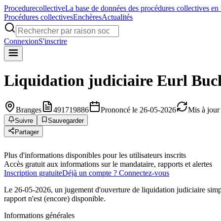
Procedure
collective
La base de données des procédures collectives en
Procédures collectives
Enchères
Actualités
Connexion
S'inscrire
Liquidation judiciaire
Eurl Buch
Branges
491719886
Prononcé le 26-05-2026
Mis à jour
Suivre
Sauvegarder
Partager
Plus d'informations disponibles pour les utilisateurs inscrits
Accès gratuit aux informations sur le mandataire, rapports et alertes
Inscription gratuite
Déjà un compte ? Connectez-vous
Le 26-05-2026, un jugement d'ouverture de liquidation judiciaire simp
rapport n'est (encore) disponible.
Informations générales