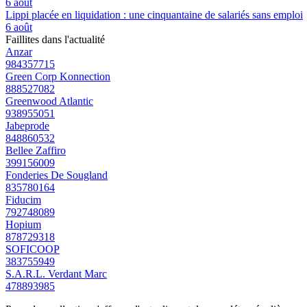
6 août
Lippi placée en liquidation : une cinquantaine de salariés sans emploi
6 août
Faillites dans l'actualité
Anzar
984357715
Green Corp Konnection
888527082
Greenwood Atlantic
938955051
Jabeprode
848860532
Bellee Zaffiro
399156009
Fonderies De Sougland
835780164
Fiducim
792748089
Hopium
878729318
SOFICOOP
383755949
S.A.R.L. Verdant Marc
478893985