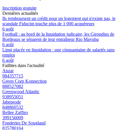
Inscription gratuite
Dernières actualités
Ils remboursent un crédit pour un logement qui n'existe pas, le
scandale Fiducim touche plus de 1 000 acquéreurs
6 août
Football : au bord de la liquidation judicaire, les Girondins de
Bordeaux se séparent de leur entraîneur Rio Mavuba
6 août
Lippi placée en liquidation : une cinquantaine de salariés sans
emploi
6 août
Faillites dans l'actualité
Anzar
984357715
Green Corp Konnection
888527082
Greenwood Atlantic
938955051
Jabeprode
848860532
Bellee Zaffiro
399156009
Fonderies De Sougland
835780164