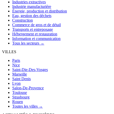
Industries extractives
Industrie manufacturière
Énergie, production et distribution
Eau, gestion des déchets
Construction
Commerce de gros et de détail
Transports et entreposage
Hébergement et restauration
Information et communication
Tous les secteurs →
VILLES
Paris
Nice
Saint-Die-Des-Vosges
Marseille
Saint Denis
Lyon
Salon-De-Provence
Toulouse
Strasbourg
Rouen
Toutes les villes →