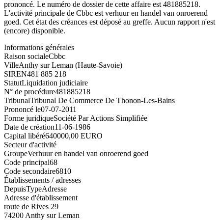
prononcé. Le numéro de dossier de cette affaire est 481885218.
L'activité principale de Cbbc est verhuur en handel van onroerend
goed. Cet état des créances est déposé au greffe. Aucun rapport n'est
(encore) disponible.
Informations générales
Raison sociale
Cbbc
Ville
Anthy sur Leman (Haute-Savoie)
SIREN
481 885 218
Statut
Liquidation judiciaire
N° de procédure
481885218
Tribunal
Tribunal De Commerce De Thonon-Les-Bains
Prononcé le
07-07-2011
Forme juridique
Société Par Actions Simplifiée
Date de création
11-06-1986
Capital libéré
640000,00 EURO
Secteur d'activité
Groupe
Verhuur en handel van onroerend goed
Code principal
68
Code secondaire
6810
Établissements / adresses
Depuis
Type
Adresse
Adresse d'établissement
route de Rives 29
74200 Anthy sur Leman