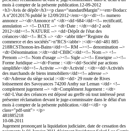
mois à compter de la présente publication.
12-09-2012
<h3>Avis de dépôt</h3><p class="standardMargin"><em>Bodacc
A n°20120176 publié le 12/09/2012</em></p><dl><!-- numero
annonce --><dt>Annonce n° </dt><dd>684</dd><!-- rectificatif,
annulation --> <!-- DATE --> <dt>Date : </dt><dd>2 août
2012</dd><!-- NATURE --> <dd>Dépôt de l'état des
créances</dd><!-- RCS --> <dt> <abbr title="Registre du
commerce et des sociétés">n°RCS</abbr> :</dt><dd>481 885
218RCSThonon-les-Bains</dd><!-- RM --><!-- denomination -->
<dt>Dénomination :</dt><dd>CBBC</dd><!-- Nom --> <!--
Prenom --><!-- Nom d'usage --><!-- Sigle --><!-- Enseigne --><!--
Forme Juridique --><dt>Forme : </dt><dd>Société par actions
simplifiée</dd><!-- Activite --><dt>Activité : </dt><dd>Activités
des marchands de biens immobiliers</dd><!-- adresse -->
<dt>Adresse du siège social :</dt><dd> 29 route de Rives
lotissement des Savoyances 74200 Anthy sur Leman </dd> <!--
complement jugement --> <dt>Complément Jugement : </dt>
<dd>L'état des créances est déposé au greffe où tout intéressé peut
présenter réclamation devant le juge-commissaire dans le délai d'un
mois à compter de la présente publication.</dd></dl> <p
class="pdf-unit"> </p>
481885218
10-08-2011
Jugement prononçant la liquidation judiciaire, date de cessation des