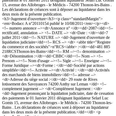
paiements le 01 Janvier 2011 désignant liquidateur Selarl Luc Gomis
15, avenue des Allobroges - le Médicis - 74200 Thonon-les-Bains .
Les déclarations de créances sont à déposer au liquidateur dans les
deux mois de la présente publication.
<h3>Jugement d'ouverture</h3><p class="standardMargin">
<em>Bodacc A n°20110154 publié le 10/08/2011</em></p><dl>
<!-- numero annonce --><dt>Annonce n° </dt><dd>2087</dd><!--
rectificatif, annulation --> <!-- DATE --> <dt>Date : </dt><dd>7
juillet 2011</dd><!-- NATURE --> <dd>Jugement d'ouverture de
liquidation judiciaire</dd><!-- RCS --> <dt> <abbr title="Registre
du commerce et des sociétés">n°RCS</abbr> :</dt><dd>481 885
218RCSThonon-les-Bains</dd><!-- RM --><!-- denomination -->
<dt>Dénomination :</dt><dd>CBBC</dd><!-- Nom --> <!--
Prenom --><!-- Nom d'usage --><!-- Sigle --><!-- Enseigne --><!--
Forme Juridique --><dt>Forme : </dt><dd>Société par actions
simplifiée</dd><!-- Activite --><dt>Activité : </dt><dd>Activités
des marchands de biens immobiliers</dd><!-- adresse -->
<dt>Adresse du siège social :</dt><dd> 29 route de Rives
lotissement des Savoyances 74200 Anthy sur Leman </dd> <!--
complement jugement --> <dt>Complément Jugement : </dt>
<dd>Jugement prononçant la liquidation judiciaire, date de cessation
des paiements le 01 Janvier 2011 désignant liquidateur Selarl Luc
Gomis 15, avenue des Allobroges - le Médicis - 74200 Thonon-les-
Bains . Les déclarations de créances sont à déposer au liquidateur
dans les deux mois de la présente publication.</dd></dl> <p