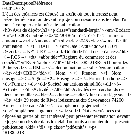
Date
Description
Référence
03-05-2018
L'état des créances est déposé au greffe où tout intéressé peut
présenter réclamation devant le juge-commissaire dans le délai d'un
mois à compter de la présente publication.
<h3>Avis de dépôt</h3><p class="standardMargin"><em>Bodacc
A n°20180085 publié le 03/05/2018</em></p><dl><!-- numero
annonce --><dt>Annonce n° </dt><dd>3045</dd><!-- rectificatif,
annulation --> <!-- DATE --> <dt>Date : </dt><dd>2018-04-
26</dd><!-- NATURE --> <dd>Dépôt de l'état des créances</dd>
<!-- RCS --> <dt> <abbr title="Registre du commerce et des
sociétés">n°RCS</abbr> :</dt><dd>481 885 218RCSThonon-les-
Bains</dd><!-- RM --><!-- denomination --><dt>Dénomination :
</dt><dd>CBBC</dd><!-- Nom --> <!-- Prenom --><!-- Nom
d'usage --><!-- Sigle --><!-- Enseigne --><!-- Forme Juridique -->
<dt>Forme : </dt><dd>Société par actions simplifiée</dd><!--
Activite --><dt>Activité : </dt><dd>Activités des marchands de
biens immobiliers</dd><!-- adresse --><dt>Adresse du siège social :
</dt><dd> 29 route de Rives lotissement des Savoyances 74200
Anthy sur Leman </dd> <!-- complement jugement -->
<dt>Complément Jugement : </dt><dd>L'état des créances est
déposé au greffe où tout intéressé peut présenter réclamation devant
le juge-commissaire dans le délai d'un mois à compter de la présente
publication.</dd></dl> <p class="pdf-unit"> </p>
481885218