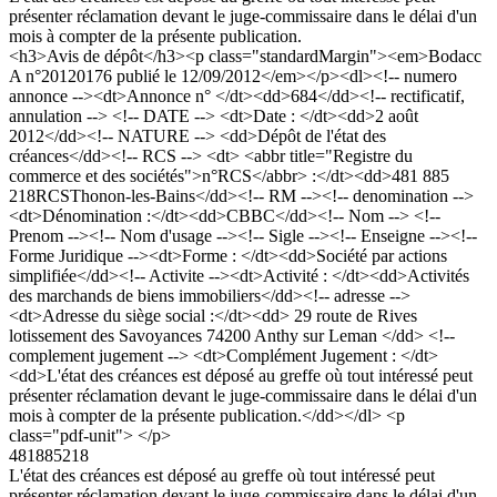
présenter réclamation devant le juge-commissaire dans le délai d'un
mois à compter de la présente publication.
<h3>Avis de dépôt</h3><p class="standardMargin"><em>Bodacc
A n°20120176 publié le 12/09/2012</em></p><dl><!-- numero
annonce --><dt>Annonce n° </dt><dd>684</dd><!-- rectificatif,
annulation --> <!-- DATE --> <dt>Date : </dt><dd>2 août
2012</dd><!-- NATURE --> <dd>Dépôt de l'état des
créances</dd><!-- RCS --> <dt> <abbr title="Registre du
commerce et des sociétés">n°RCS</abbr> :</dt><dd>481 885
218RCSThonon-les-Bains</dd><!-- RM --><!-- denomination -->
<dt>Dénomination :</dt><dd>CBBC</dd><!-- Nom --> <!--
Prenom --><!-- Nom d'usage --><!-- Sigle --><!-- Enseigne --><!--
Forme Juridique --><dt>Forme : </dt><dd>Société par actions
simplifiée</dd><!-- Activite --><dt>Activité : </dt><dd>Activités
des marchands de biens immobiliers</dd><!-- adresse -->
<dt>Adresse du siège social :</dt><dd> 29 route de Rives
lotissement des Savoyances 74200 Anthy sur Leman </dd> <!--
complement jugement --> <dt>Complément Jugement : </dt>
<dd>L'état des créances est déposé au greffe où tout intéressé peut
présenter réclamation devant le juge-commissaire dans le délai d'un
mois à compter de la présente publication.</dd></dl> <p
class="pdf-unit"> </p>
481885218
L'état des créances est déposé au greffe où tout intéressé peut
présenter réclamation devant le juge-commissaire dans le délai d'un