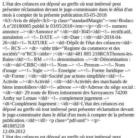
L'état des créances est déposé au greffe où tout intéressé peut
présenter réclamation devant le juge-commissaire dans le délai d'un
mois à compter de la présente publication.
03-05-2018
<h3>Avis de dépôt</h3><p class="standardMargin"><em>Bodacc
A n°20180085 publié le 03/05/2018</em></p><dl><!-- numero
annonce --><dt>Annonce n° </dt><dd>3045</dd><!-- rectificatif,
annulation --> <!-- DATE --> <dt>Date : </dt><dd>2018-04-
26</dd><!-- NATURE --> <dd>Dépôt de l'état des créances</dd>
<!-- RCS --> <dt> <abbr title="Registre du commerce et des
sociétés">n°RCS</abbr> :</dt><dd>481 885 218RCSThonon-les-
Bains</dd><!-- RM --><!-- denomination --><dt>Dénomination :
</dt><dd>CBBC</dd><!-- Nom --> <!-- Prenom --><!-- Nom
d'usage --><!-- Sigle --><!-- Enseigne --><!-- Forme Juridique -->
<dt>Forme : </dt><dd>Société par actions simplifiée</dd><!--
Activite --><dt>Activité : </dt><dd>Activités des marchands de
biens immobiliers</dd><!-- adresse --><dt>Adresse du siège social :
</dt><dd> 29 route de Rives lotissement des Savoyances 74200
Anthy sur Leman </dd> <!-- complement jugement -->
<dt>Complément Jugement : </dt><dd>L'état des créances est
déposé au greffe où tout intéressé peut présenter réclamation devant
le juge-commissaire dans le délai d'un mois à compter de la présente
publication.</dd></dl> <p class="pdf-unit"> </p>
481885218
12-09-2012
L'état des créances est déposé au greffe où tout intéressé peut