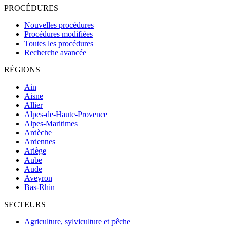
PROCÉDURES
Nouvelles procédures
Procédures modifiées
Toutes les procédures
Recherche avancée
RÉGIONS
Ain
Aisne
Allier
Alpes-de-Haute-Provence
Alpes-Maritimes
Ardèche
Ardennes
Ariège
Aube
Aude
Aveyron
Bas-Rhin
SECTEURS
Agriculture, sylviculture et pêche