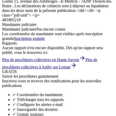
Gomis 15, avenue des Allobroges - le Médicis - 74200 Thonon-les-
Bains . Les déclarations de créances sont à déposer au liquidateur
dans les deux mois de la présente publication.</dd></dl> <p
class="pdf-unit"> </p>
481885218
Mandataire judiciaire
Mandataire judiciaire
Pas encore connu
Les coordonnées du mandataire sont visibles après inscription
gratuite
Inscription gratuite
Rapports
Aucun rapport n'est encore disponible. Dès qu'un rapport sera
publié, vous le trouverez ici.
Plus de procédures collectives en Haute-Savoie
Plus de
procédures collectives à Anthy sur Leman
GRATIS
Suivre les procédures gratuitement
Inscrivez-vous et recevez des notifications pour les nouvelles
publications
✓
Coordonnées du mandataire
✓
Télécharger tous les rapports
✓
Configurer les alertes e-mail
✓
Sauvegarder des dossiers
✓
Gratuit, toujours