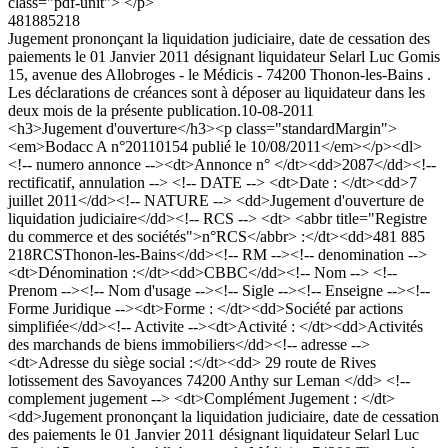
class="pdf-unit"> </p>
481885218
Jugement prononçant la liquidation judiciaire, date de cessation des
paiements le 01 Janvier 2011 désignant liquidateur Selarl Luc Gomis
15, avenue des Allobroges - le Médicis - 74200 Thonon-les-Bains .
Les déclarations de créances sont à déposer au liquidateur dans les
deux mois de la présente publication.
10-08-2011
<h3>Jugement d'ouverture</h3><p class="standardMargin">
<em>Bodacc A n°20110154 publié le 10/08/2011</em></p><dl>
<!-- numero annonce --><dt>Annonce n° </dt><dd>2087</dd><!--
rectificatif, annulation --> <!-- DATE --> <dt>Date : </dt><dd>7
juillet 2011</dd><!-- NATURE --> <dd>Jugement d'ouverture de
liquidation judiciaire</dd><!-- RCS --> <dt> <abbr title="Registre
du commerce et des sociétés">n°RCS</abbr> :</dt><dd>481 885
218RCSThonon-les-Bains</dd><!-- RM --><!-- denomination -->
<dt>Dénomination :</dt><dd>CBBC</dd><!-- Nom --> <!--
Prenom --><!-- Nom d'usage --><!-- Sigle --><!-- Enseigne --><!--
Forme Juridique --><dt>Forme : </dt><dd>Société par actions
simplifiée</dd><!-- Activite --><dt>Activité : </dt><dd>Activités
des marchands de biens immobiliers</dd><!-- adresse -->
<dt>Adresse du siège social :</dt><dd> 29 route de Rives
lotissement des Savoyances 74200 Anthy sur Leman </dd> <!--
complement jugement --> <dt>Complément Jugement : </dt>
<dd>Jugement prononçant la liquidation judiciaire, date de cessation
des paiements le 01 Janvier 2011 désignant liquidateur Selarl Luc