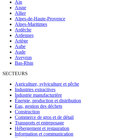
Ain
Aisne
Allier
Alpes-de-Haute-Provence
Alpes-Maritimes
Ardèche
Ardennes
Ariège
Aube
Aude
Aveyron
Bas-Rhin
SECTEURS
Agriculture, sylviculture et pêche
Industries extractives
Industrie manufacturière
Énergie, production et distribution
Eau, gestion des déchets
Construction
Commerce de gros et de détail
Transports et entreposage
Hébergement et restauration
Information et communication