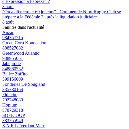
d'Expression à Fabrezan ?
8 août
"On a dû recruter 60 joueurs" : Comment le Niort Rugby Club se
prépare à la Fédérale 3 après la liquidation judiciaire
8 août
Faillites dans l'actualité
Anzar
984357715
Green Corp Konnection
888527082
Greenwood Atlantic
938955051
Jabeprode
848860532
Bellee Zaffiro
399156009
Fonderies De Sougland
835780164
Fiducim
792748089
Hopium
878729318
SOFICOOP
383755949
S.A.R.L. Verdant Marc