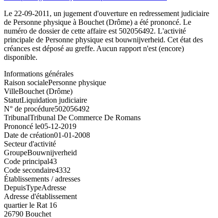
Le 22-09-2011, un jugement d'ouverture en redressement judiciaire
de Personne physique à Bouchet (Drôme) a été prononcé. Le
numéro de dossier de cette affaire est 502056492. L'activité
principale de Personne physique est bouwnijverheid. Cet état des
créances est déposé au greffe. Aucun rapport n'est (encore)
disponible.
Informations générales
Raison sociale
Personne physique
Ville
Bouchet (Drôme)
Statut
Liquidation judiciaire
N° de procédure
502056492
Tribunal
Tribunal De Commerce De Romans
Prononcé le
05-12-2019
Date de création
01-01-2008
Secteur d'activité
Groupe
Bouwnijverheid
Code principal
43
Code secondaire
4332
Établissements / adresses
Depuis
Type
Adresse
Adresse d'établissement
quartier le Rat 16
26790 Bouchet