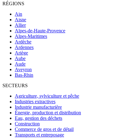
RÉGIONS
Ain
Aisne
Allier
Alpes-de-Haute-Provence
Alpes-Maritimes
Ardèche
Ardennes
Ariège
Aube
Aude
Aveyron
Bas-Rhin
SECTEURS
Agriculture, sylviculture et pêche
Industries extractives
Industrie manufacturière
Énergie, production et distribution
Eau, gestion des déchets
Construction
Commerce de gros et de détail
Transports et entreposage