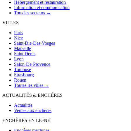
Hébergement et restauration
Information et communication
Tous les secteurs →
VILLES
Paris
Nice
Saint-Die-Des-Vosges
Marseille
Saint Denis
Lyon
Salon-De-Provence
Toulouse
Strasbourg
Rouen
Toutes les villes →
ACTUALITÉS & ENCHÈRES
Actualités
Ventes aux enchères
ENCHÈRES EN LIGNE
Enchères machines