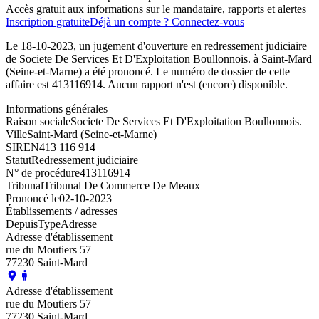
Accès gratuit aux informations sur le mandataire, rapports et alertes
Inscription gratuite
Déjà un compte ? Connectez-vous
Le 18-10-2023, un jugement d'ouverture en redressement judiciaire
de Societe De Services Et D'Exploitation Boullonnois. à Saint-Mard
(Seine-et-Marne) a été prononcé. Le numéro de dossier de cette
affaire est 413116914. Aucun rapport n'est (encore) disponible.
Informations générales
Raison sociale
Societe De Services Et D'Exploitation Boullonnois.
Ville
Saint-Mard (Seine-et-Marne)
SIREN
413 116 914
Statut
Redressement judiciaire
N° de procédure
413116914
Tribunal
Tribunal De Commerce De Meaux
Prononcé le
02-10-2023
Établissements / adresses
Depuis
Type
Adresse
Adresse d'établissement
rue du Moutiers 57
77230 Saint-Mard
Adresse d'établissement
rue du Moutiers 57
77230 Saint-Mard