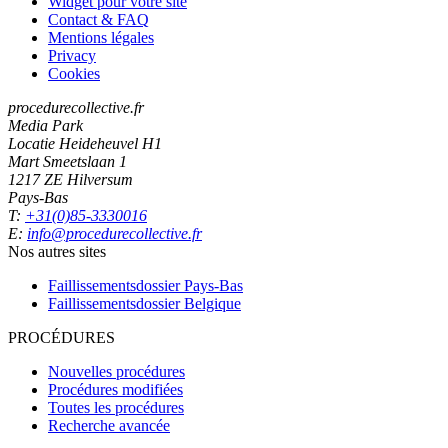
Widget pour votre site
Contact & FAQ
Mentions légales
Privacy
Cookies
procedurecollective.fr
Media Park
Locatie Heideheuvel H1
Mart Smeetslaan 1
1217 ZE Hilversum
Pays-Bas
T:
+31(0)85-3330016
E:
info@procedurecollective.fr
Nos autres sites
Faillissementsdossier
Pays-Bas
Faillissementsdossier
Belgique
PROCÉDURES
Nouvelles procédures
Procédures modifiées
Toutes les procédures
Recherche avancée