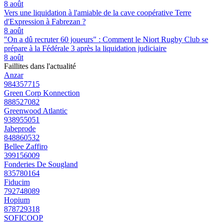
8 août
Vers une liquidation à l'amiable de la cave coopérative Terre
d'Expression à Fabrezan ?
8 août
"On a dû recruter 60 joueurs" : Comment le Niort Rugby Club se
prépare à la Fédérale 3 après la liquidation judiciaire
8 août
Faillites dans l'actualité
Anzar
984357715
Green Corp Konnection
888527082
Greenwood Atlantic
938955051
Jabeprode
848860532
Bellee Zaffiro
399156009
Fonderies De Sougland
835780164
Fiducim
792748089
Hopium
878729318
SOFICOOP