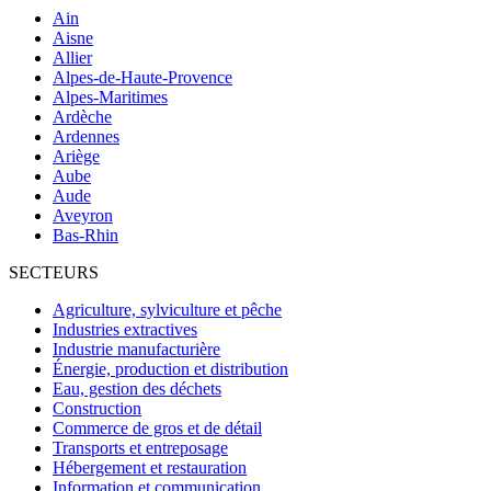
Ain
Aisne
Allier
Alpes-de-Haute-Provence
Alpes-Maritimes
Ardèche
Ardennes
Ariège
Aube
Aude
Aveyron
Bas-Rhin
SECTEURS
Agriculture, sylviculture et pêche
Industries extractives
Industrie manufacturière
Énergie, production et distribution
Eau, gestion des déchets
Construction
Commerce de gros et de détail
Transports et entreposage
Hébergement et restauration
Information et communication