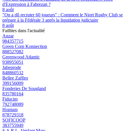
d'Expression à Fabrezan ?
8 août
"On a dû recruter 60 joueurs" : Comment le Niort Rugby Club se
prépare à la Fédérale 3 après la liquidation judiciaire
8 août
Faillites dans l'actualité
Anzar
984357715
Green Corp Konnection
888527082
Greenwood Atlantic
938955051
Jabeprode
848860532
Bellee Zaffiro
399156009
Fonderies De Sougland
835780164
Fiducim
792748089
Hopium
878729318
SOFICOOP
383755949
S.A.R.L. Verdant Marc