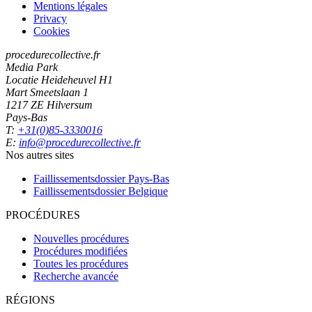
Mentions légales
Privacy
Cookies
procedurecollective.fr
Media Park
Locatie Heideheuvel H1
Mart Smeetslaan 1
1217 ZE Hilversum
Pays-Bas
T:
+31(0)85-3330016
E:
info@procedurecollective.fr
Nos autres sites
Faillissementsdossier
Pays-Bas
Faillissementsdossier
Belgique
PROCÉDURES
Nouvelles procédures
Procédures modifiées
Toutes les procédures
Recherche avancée
RÉGIONS