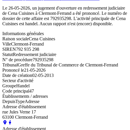
Le 26-05-2026, un jugement d'ouverture en redressement judiciaire
de Cena Cuisines à Clermont-Ferrand a été prononcé. Le numéro de
dossier de cette affaire est 792935298. L'activité principale de Cena
Cuisines est handel. Aucun rapport n'est (encore) disponible.
Informations générales
Raison sociale
Cena Cuisines
Ville
Clermont-Ferrand
SIREN
792 935 298
Statut
Redressement judiciaire
N° de procédure
792935298
Tribunal
Greffe du Tribunal de Commerce de Clermont-Ferrand
Prononcé le
21-05-2026
Date de création
02-05-2013
Secteur d'activité
Groupe
Handel
Code principal
47
Établissements / adresses
Depuis
Type
Adresse
Adresse d'établissement
rue Jules Verne 17
63100 Clermont-Ferrand
Adresse d'établissement