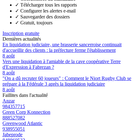
✓
Télécharger tous les rapports
✓
Configurer les alertes e-mail
✓
Sauvegarder des dossiers
✓
Gratuit, toujours
Inscription gratuite
Dernières actualités
En liquidation judiciaire, une brasserie sancerroise continuait
d'accueillir des clients : la préfecture ferme l'établissement
8 août
Vers une liquidation à l'amiable de la cave coopérative Terre
d'Expression à Fabrezan ?
8 août
"On a dû recruter 60 joueurs" : Comment le Niort Rugby Club se
prépare à la Fédérale 3 après la liquidation judiciaire
8 août
Faillites dans l'actualité
Anzar
984357715
Green Corp Konnection
888527082
Greenwood Atlantic
938955051
Jabeprode