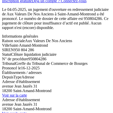
Inscription gratuite
Déjà un compte ? Connectez-vous
Le 04-05-2025, un jugement d'ouverture en redressement judiciaire
de Aux Valeurs De Nos Anciens à Saint-Amand-Montrond a été
prononcé. Le numéro de dossier de cette affaire est 950804286. Ce
jugement de clôture pour insuffisance d’actif est publié. Aucun
rapport n'est (encore) disponible.
Informations générales
Raison sociale
Aux Valeurs De Nos Anciens
Ville
Saint-Amand-Montrond
SIREN
950 804 286
Statut
Clôture liquidation judiciaire
N° de procédure
950804286
Tribunal
Greffe du Tribunal de Commerce de Bourges
Prononcé le
16-12-2025
Établissements / adresses
Depuis
Type
Adresse
Adresse d'établissement
avenue Jean Jaurès 31
18200 Saint-Amand-Montrond
Voir sur la carte
Adresse d'établissement
avenue Jean Jaurès 31
18200 Saint-Amand-Montrond