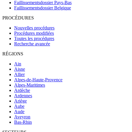
Faillissementsdossier
Pays-Bas
Faillissementsdossier
Belgique
PROCÉDURES
Nouvelles procédures
Procédures modifiées
Toutes les procédures
Recherche avancée
RÉGIONS
Ain
Aisne
Allier
Alpes-de-Haute-Provence
Alpes-Maritimes
Ardèche
Ardennes
Ariège
Aube
Aude
Aveyron
Bas-Rhin