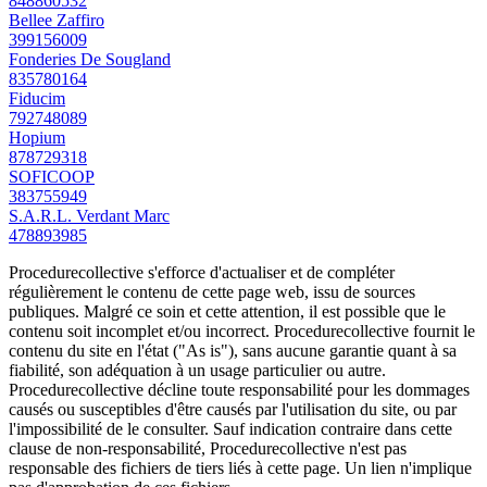
848860532
Bellee Zaffiro
399156009
Fonderies De Sougland
835780164
Fiducim
792748089
Hopium
878729318
SOFICOOP
383755949
S.A.R.L. Verdant Marc
478893985
Procedurecollective s'efforce d'actualiser et de compléter
régulièrement le contenu de cette page web, issu de sources
publiques. Malgré ce soin et cette attention, il est possible que le
contenu soit incomplet et/ou incorrect. Procedurecollective fournit le
contenu du site en l'état ("As is"), sans aucune garantie quant à sa
fiabilité, son adéquation à un usage particulier ou autre.
Procedurecollective décline toute responsabilité pour les dommages
causés ou susceptibles d'être causés par l'utilisation du site, ou par
l'impossibilité de le consulter. Sauf indication contraire dans cette
clause de non-responsabilité, Procedurecollective n'est pas
responsable des fichiers de tiers liés à cette page. Un lien n'implique