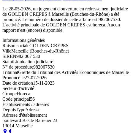
Le 28-05-2026, un jugement d'ouverture en redressement judiciaire
de GOLDEN CREPES à Marseille (Bouches-du-Rhône) a été
prononcé. Le numéro de dossier de cette affaire est 982067530.
L'activité principale de GOLDEN CREPES est horeca. Aucun
rapport n'est (encore) disponible.
Informations générales
Raison sociale
GOLDEN CREPES
Ville
Marseille (Bouches-du-Rhône)
SIREN
982 067 530
Statut
Liquidation judiciaire
N° de procédure
982067530
Tribunal
Greffe du Tribunal des Activités Economiques de Marseille
Prononcé le
27-07-2026
Date de création
15-11-2023
Secteur d'activité
Groupe
Horeca
Code principal
56
Établissements / adresses
Depuis
Type
Adresse
Adresse d'établissement
boulevard Basile Barrelier 23
13014 Marseille