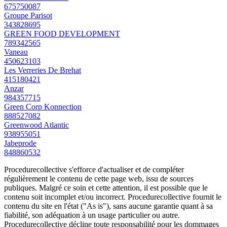
675750087
Groupe Parisot
343828695
GREEN FOOD DEVELOPMENT
789342565
Vaneau
450623103
Les Verreries De Brehat
415180421
Anzar
984357715
Green Corp Konnection
888527082
Greenwood Atlantic
938955051
Jabeprode
848860532
Procedurecollective s'efforce d'actualiser et de compléter
régulièrement le contenu de cette page web, issu de sources
publiques. Malgré ce soin et cette attention, il est possible que le
contenu soit incomplet et/ou incorrect. Procedurecollective fournit le
contenu du site en l'état ("As is"), sans aucune garantie quant à sa
fiabilité, son adéquation à un usage particulier ou autre.
Procedurecollective décline toute responsabilité pour les dommages