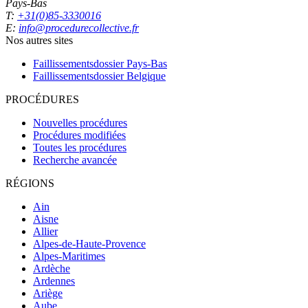
Pays-Bas
T:
+31(0)85-3330016
E:
info@procedurecollective.fr
Nos autres sites
Faillissementsdossier
Pays-Bas
Faillissementsdossier
Belgique
PROCÉDURES
Nouvelles procédures
Procédures modifiées
Toutes les procédures
Recherche avancée
RÉGIONS
Ain
Aisne
Allier
Alpes-de-Haute-Provence
Alpes-Maritimes
Ardèche
Ardennes
Ariège
Aube