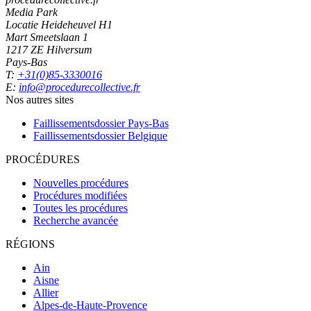
Media Park
Locatie Heideheuvel H1
Mart Smeetslaan 1
1217 ZE Hilversum
Pays-Bas
T:
+31(0)85-3330016
E:
info@procedurecollective.fr
Nos autres sites
Faillissementsdossier
Pays-Bas
Faillissementsdossier
Belgique
PROCÉDURES
Nouvelles procédures
Procédures modifiées
Toutes les procédures
Recherche avancée
RÉGIONS
Ain
Aisne
Allier
Alpes-de-Haute-Provence