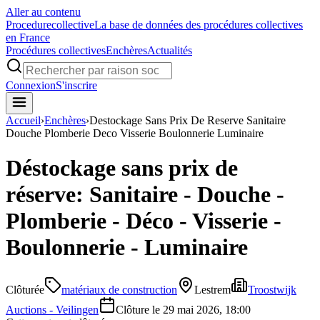
Aller au contenu
Procedure
collective
La base de données des procédures collectives
en France
Procédures collectives
Enchères
Actualités
Connexion
S'inscrire
Accueil
›
Enchères
›
Destockage Sans Prix De Reserve Sanitaire
Douche Plomberie Deco Visserie Boulonnerie Luminaire
Déstockage sans prix de
réserve: Sanitaire - Douche -
Plomberie - Déco - Visserie -
Boulonnerie - Luminaire
Clôturée
matériaux de construction
Lestrem
Troostwijk
Auctions - Veilingen
Clôture le
29 mai 2026, 18:00