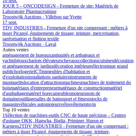
10 sept.
JOUR 5 – ONCODESIGN - Fermeture de site: Matériels de
Laboratoire Pharmaceutique
Troostwijk Auctions · Villebon sur Yvette
17 sept.
TDV INDUSTRIES - Fermeture d'un site comprenant : métiers à
tisser Picanol, équipements de tissage, teinture, mercerisation,
sanforisation et finition textile
Troostwijk Auctions · Laval
Autres ventes
aménagement de bureaux
antiquités et art
bateaux et
yachts
bijoux
chariots élévateurs
chevaux
collections
cuisines
décoration
et aménagement de jardins
décoration intérieure
électronique grand
public
horlogerie
ICT
immeubles d'habitation et
d'exploitation
installations sanitaires
instruments de
musique
lits
location d'attractions
machines
machines de traitement du
bois
matériaux d'entrepreneur
matériaux de construction
matériel
d'asphaltage
matériel horeca
meubles
moteurs
nom de
domaine
outillage
salles de bains
sport et fitness
stocks de
magasin
véhicules automoteurs
vélos
vêtements
vin
Top 10 ventes
1
Sélection de machines-outils CNC de haute précision – Centres
d'usinage OKK, Hanwha, Biglia, Priminer, Huron et
Karstens
2
TDV INDUSTRIES - Fermeture d'un site comprenant :
métiers à tisser Picanol, équipements de tissage, teinture,