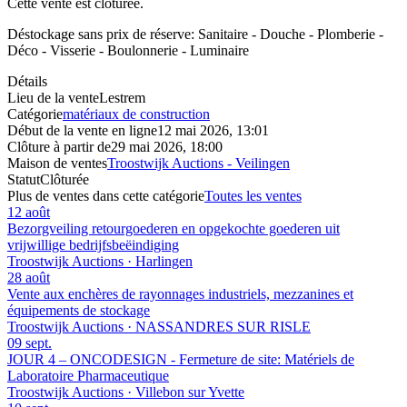
Cette vente est clôturée.
Déstockage sans prix de réserve: Sanitaire - Douche - Plomberie -
Déco - Visserie - Boulonnerie - Luminaire
Détails
Lieu de la vente
Lestrem
Catégorie
matériaux de construction
Début de la vente en ligne
12 mai 2026, 13:01
Clôture à partir de
29 mai 2026, 18:00
Maison de ventes
Troostwijk Auctions - Veilingen
Statut
Clôturée
Plus de ventes dans cette catégorie
Toutes les ventes
12 août
Bezorgveiling retourgoederen en opgekochte goederen uit
vrijwillige bedrijfsbeëindiging
Troostwijk Auctions · Harlingen
28 août
Vente aux enchères de rayonnages industriels, mezzanines et
équipements de stockage
Troostwijk Auctions · NASSANDRES SUR RISLE
09 sept.
JOUR 4 – ONCODESIGN - Fermeture de site: Matériels de
Laboratoire Pharmaceutique
Troostwijk Auctions · Villebon sur Yvette