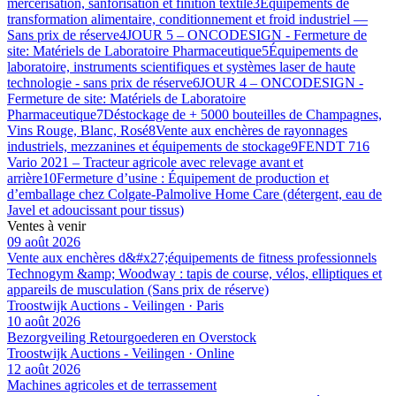
mercerisation, sanforisation et finition textile
3
Équipements de
transformation alimentaire, conditionnement et froid industriel —
Sans prix de réserve
4
JOUR 5 – ONCODESIGN - Fermeture de
site: Matériels de Laboratoire Pharmaceutique
5
Équipements de
laboratoire, instruments scientifiques et systèmes laser de haute
technologie - sans prix de réserve
6
JOUR 4 – ONCODESIGN -
Fermeture de site: Matériels de Laboratoire
Pharmaceutique
7
Déstockage de + 5000 bouteilles de Champagnes,
Vins Rouge, Blanc, Rosé
8
Vente aux enchères de rayonnages
industriels, mezzanines et équipements de stockage
9
FENDT 716
Vario 2021 – Tracteur agricole avec relevage avant et
arrière
10
Fermeture d’usine : Équipement de production et
d’emballage chez Colgate-Palmolive Home Care (détergent, eau de
Javel et adoucissant pour tissus)
Ventes à venir
09 août 2026
Vente aux enchères d&#x27;équipements de fitness professionnels
Technogym &amp; Woodway : tapis de course, vélos, elliptiques et
appareils de musculation (Sans prix de réserve)
Troostwijk Auctions - Veilingen · Paris
10 août 2026
Bezorgveiling Retourgoederen en Overstock
Troostwijk Auctions - Veilingen · Online
12 août 2026
Machines agricoles et de terrassement