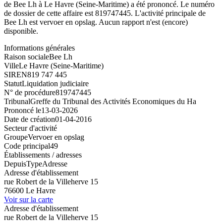
de Bee Lh à Le Havre (Seine-Maritime) a été prononcé. Le numéro
de dossier de cette affaire est 819747445. L'activité principale de
Bee Lh est vervoer en opslag. Aucun rapport n'est (encore)
disponible.
Informations générales
Raison sociale
Bee Lh
Ville
Le Havre (Seine-Maritime)
SIREN
819 747 445
Statut
Liquidation judiciaire
N° de procédure
819747445
Tribunal
Greffe du Tribunal des Activités Economiques du Ha
Prononcé le
13-03-2026
Date de création
01-04-2016
Secteur d'activité
Groupe
Vervoer en opslag
Code principal
49
Établissements / adresses
Depuis
Type
Adresse
Adresse d'établissement
rue Robert de la Villeherve 15
76600 Le Havre
Voir sur la carte
Adresse d'établissement
rue Robert de la Villeherve 15