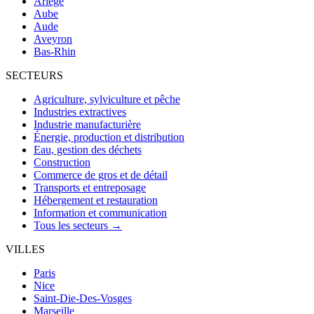
Ariège
Aube
Aude
Aveyron
Bas-Rhin
SECTEURS
Agriculture, sylviculture et pêche
Industries extractives
Industrie manufacturière
Énergie, production et distribution
Eau, gestion des déchets
Construction
Commerce de gros et de détail
Transports et entreposage
Hébergement et restauration
Information et communication
Tous les secteurs →
VILLES
Paris
Nice
Saint-Die-Des-Vosges
Marseille