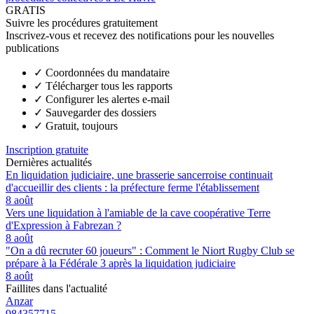
GRATIS
Suivre les procédures gratuitement
Inscrivez-vous et recevez des notifications pour les nouvelles
publications
✓
Coordonnées du mandataire
✓
Télécharger tous les rapports
✓
Configurer les alertes e-mail
✓
Sauvegarder des dossiers
✓
Gratuit, toujours
Inscription gratuite
Dernières actualités
En liquidation judiciaire, une brasserie sancerroise continuait
d'accueillir des clients : la préfecture ferme l'établissement
8 août
Vers une liquidation à l'amiable de la cave coopérative Terre
d'Expression à Fabrezan ?
8 août
"On a dû recruter 60 joueurs" : Comment le Niort Rugby Club se
prépare à la Fédérale 3 après la liquidation judiciaire
8 août
Faillites dans l'actualité
Anzar
984357715