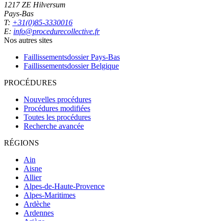
1217 ZE Hilversum
Pays-Bas
T:
+31(0)85-3330016
E:
info@procedurecollective.fr
Nos autres sites
Faillissementsdossier
Pays-Bas
Faillissementsdossier
Belgique
PROCÉDURES
Nouvelles procédures
Procédures modifiées
Toutes les procédures
Recherche avancée
RÉGIONS
Ain
Aisne
Allier
Alpes-de-Haute-Provence
Alpes-Maritimes
Ardèche
Ardennes