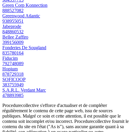
Green Corp Konnection
888527082
Greenwood Atlantic
938955051
Jabeprode
848860532
Bellee Zaffiro
399156009
Fonderies De Sougland
835780164
Fiducim
792748089
Hopium
878729318
SOFICOOP
383755949
S.A.R.L. Verdant Marc
478893985
Procedurecollective s'efforce d'actualiser et de compléter
régulièrement le contenu de cette page web, issu de sources
publiques. Malgré ce soin et cette attention, il est possible que le
contenu soit incomplet et/ou incorrect. Procedurecollective fournit le
contenu du site en l'état ("As is"), sans aucune garantie quant à sa
fiabilité, son adéquation à un usage particulier ou autre.