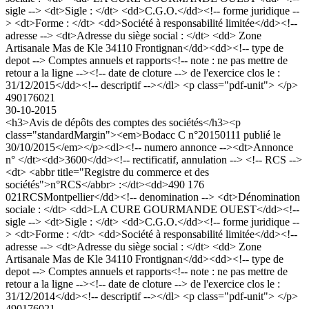
sigle --> <dt>Sigle : </dt> <dd>C.G.O.</dd><!-- forme juridique --
> <dt>Forme : </dt> <dd>Société à responsabilité limitée</dd><!--
adresse --> <dt>Adresse du siège social : </dt> <dd> Zone
Artisanale Mas de Kle 34110 Frontignan</dd><dd><!-- type de
depot --> Comptes annuels et rapports<!-- note : ne pas mettre de
retour a la ligne --><!-- date de cloture --> de l'exercice clos le :
31/12/2015</dd><!-- descriptif --></dl> <p class="pdf-unit"> </p>
490176021
30-10-2015
<h3>Avis de dépôts des comptes des sociétés</h3><p
class="standardMargin"><em>Bodacc C n°20150111 publié le
30/10/2015</em></p><dl><!-- numero annonce --><dt>Annonce
n° </dt><dd>3600</dd><!-- rectificatif, annulation --> <!-- RCS -->
<dt> <abbr title="Registre du commerce et des
sociétés">n°RCS</abbr> :</dt><dd>490 176
021RCSMontpellier</dd><!-- denomination --> <dt>Dénomination
sociale : </dt> <dd>LA CURE GOURMANDE OUEST</dd><!--
sigle --> <dt>Sigle : </dt> <dd>C.G.O.</dd><!-- forme juridique --
> <dt>Forme : </dt> <dd>Société à responsabilité limitée</dd><!--
adresse --> <dt>Adresse du siège social : </dt> <dd> Zone
Artisanale Mas de Kle 34110 Frontignan</dd><dd><!-- type de
depot --> Comptes annuels et rapports<!-- note : ne pas mettre de
retour a la ligne --><!-- date de cloture --> de l'exercice clos le :
31/12/2014</dd><!-- descriptif --></dl> <p class="pdf-unit"> </p>
490176021