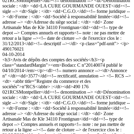
021RCSMontpellier</dd><!-- denomination --> <dt>Dénomination
sociale : </dt> <dd>LA CURE GOURMANDE OUEST</dd><!--
sigle --> <dt>Sigle : </dt> <dd>C.G.O.</dd><!-- forme juridique --
> <dt>Forme : </dt> <dd>Société à responsabilité limitée</dd><!--
adresse --> <dt>Adresse du siège social : </dt> <dd> Zone
Artisanale Mas de Kle 34110 Frontignan</dd><dd><!-- type de
depot --> Comptes annuels et rapports<!-- note : ne pas mettre de
retour a la ligne --><!-- date de cloture --> de l'exercice clos le :
31/12/2013</dd><!-- descriptif --></dl> <p class="pdf-unit"> </p>
490176021
04-10-2014
<h3>Avis de dépôts des comptes des sociétés</h3><p
class="standardMargin"><em>Bodacc C n°20140074 publié le
04/10/2014</em></p><dl><!-- numero annonce --><dt>Annonce
n° </dt><dd>3577</dd><!-- rectificatif, annulation --> <!-- RCS -->
<dt> <abbr title="Registre du commerce et des
sociétés">n°RCS</abbr> :</dt><dd>490 176
021RCSMontpellier</dd><!-- denomination --> <dt>Dénomination
sociale : </dt> <dd>LA CURE GOURMANDE OUEST</dd><!--
sigle --> <dt>Sigle : </dt> <dd>C.G.O.</dd><!-- forme juridique --
> <dt>Forme : </dt> <dd>Société à responsabilité limitée</dd><!--
adresse --> <dt>Adresse du siège social : </dt> <dd> Zone
Artisanale Mas de Kle 34110 Frontignan</dd><dd><!-- type de
depot --> Comptes annuels et rapports<!-- note : ne pas mettre de
retour a la ligne --><!-- date de cloture --> de l'exercice clos le :