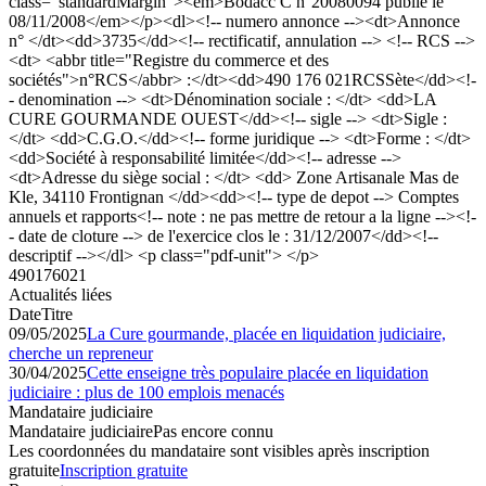
class="standardMargin"><em>Bodacc C n°20080094 publié le
08/11/2008</em></p><dl><!-- numero annonce --><dt>Annonce
n° </dt><dd>3735</dd><!-- rectificatif, annulation --> <!-- RCS -->
<dt> <abbr title="Registre du commerce et des
sociétés">n°RCS</abbr> :</dt><dd>490 176 021RCSSète</dd><!-
- denomination --> <dt>Dénomination sociale : </dt> <dd>LA
CURE GOURMANDE OUEST</dd><!-- sigle --> <dt>Sigle :
</dt> <dd>C.G.O.</dd><!-- forme juridique --> <dt>Forme : </dt>
<dd>Société à responsabilité limitée</dd><!-- adresse -->
<dt>Adresse du siège social : </dt> <dd> Zone Artisanale Mas de
Kle, 34110 Frontignan </dd><dd><!-- type de depot --> Comptes
annuels et rapports<!-- note : ne pas mettre de retour a la ligne --><!-
- date de cloture --> de l'exercice clos le : 31/12/2007</dd><!--
descriptif --></dl> <p class="pdf-unit"> </p>
490176021
Actualités liées
Date
Titre
09/05/2025
La Cure gourmande, placée en liquidation judiciaire,
cherche un repreneur
30/04/2025
Cette enseigne très populaire placée en liquidation
judiciaire : plus de 100 emplois menacés
Mandataire judiciaire
Mandataire judiciaire
Pas encore connu
Les coordonnées du mandataire sont visibles après inscription
gratuite
Inscription gratuite