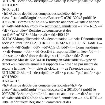
31/12/2013</dd><!-- descriptif --></dl> <p class="pdf-unit"> </p>
490176021
09-08-2013
<h3>Avis de dépôts des comptes des sociétés</h3><p
class="standardMargin"><em>Bodacc C n°20130048 publié le
09/08/2013</em></p><dl><!-- numero annonce --><dt>Annonce
n° </dt><dd>6092</dd><!-- rectificatif, annulation --> <!-- RCS -->
<dt> <abbr title="Registre du commerce et des
sociétés">n°RCS</abbr> :</dt><dd>490 176
021RCSMontpellier</dd><!-- denomination --> <dt>Dénomination
sociale : </dt> <dd>LA CURE GOURMANDE OUEST</dd><!--
sigle --> <dt>Sigle : </dt> <dd>C.G.O.</dd><!-- forme juridique --
> <dt>Forme : </dt> <dd>Société à responsabilité limitée</dd><!--
adresse --> <dt>Adresse du siège social : </dt> <dd> Zone
Artisanale Mas de Kle 34110 Frontignan</dd><dd><!-- type de
depot --> Comptes annuels et rapports<!-- note : ne pas mettre de
retour a la ligne --><!-- date de cloture --> de l'exercice clos le :
31/12/2012</dd><!-- descriptif --></dl> <p class="pdf-unit"> </p>
490176021
09-08-2013
<h3>Avis de dépôts des comptes des sociétés</h3><p
class="standardMargin"><em>Bodacc C n°20130048 publié le
09/08/2013</em></p><dl><!-- numero annonce --><dt>Annonce
n° </dt><dd>6092</dd><!-- rectificatif, annulation --> <!-- RCS -->
<dt> <abbr title="Registre du commerce et des