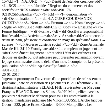
15</dd><!-- NATURE --> <dd>Dépôt de l'état des créances</dd>
<!-- RCS --> <dt> <abbr title="Registre du commerce et des
sociétés">n°RCS</abbr> :</dt><dd>490 176
021RCSMontpellier</dd><!-- RM --><!-- denomination -->
<dt>Dénomination :</dt><dd>LA CURE GOURMANDE
OUEST</dd><!-- Nom --> <!-- Prenom --><!-- Nom d'usage --><!-
- Sigle --><dt>Sigle : </dt><dd>C.G.O.</dd><!-- Enseigne --><!--
Forme Juridique --><dt>Forme : </dt><dd>Société à responsabilité
limitée</dd><!-- Activite --><dt>Activité : </dt><dd>Commerce de
détail de pain, pâtisserie et confiserie en magasin spécialisé</dd><!--
adresse --><dt>Adresse du siège social :</dt><dd> Zone Artisanale
Mas de Kle 34110 Frontignan</dd> <!-- complement jugement -->
<dt>Complément Jugement : </dt><dd>L'état des créances est
déposé au greffe où tout intéressé peut présenter réclamation devant
le juge-commissaire dans le délai d'un mois à compter de la présente
publication.</dd></dl> <p class="pdf-unit"> </p>
490176021
26-01-2017
Jugement prononçant l'ouverture d'une procédure de redressement
judiciaire , date de cessation des paiements le 29 Décembre 2016 ,
désignant administrateur SELARL FHB représentée par Me Jean-
François BLANC 5, rue des Salins - 34070 Montpellier avec les
pouvoirs : d'assister le débiteur pour tous les actes relatifs à la
gestion, mandataire judiciaire Me Vincent AUSSEL Arche Jacques
Coeur - 222, place Ernest Granier - 34000 Montpellier . Les