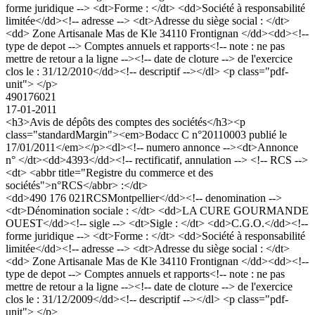
forme juridique --> <dt>Forme : </dt> <dd>Société à responsabilité
limitée</dd><!-- adresse --> <dt>Adresse du siège social : </dt>
<dd> Zone Artisanale Mas de Kle 34110 Frontignan </dd><dd><!--
type de depot --> Comptes annuels et rapports<!-- note : ne pas
mettre de retour a la ligne --><!-- date de cloture --> de l'exercice
clos le : 31/12/2010</dd><!-- descriptif --></dl> <p class="pdf-
unit"> </p>
490176021
17-01-2011
<h3>Avis de dépôts des comptes des sociétés</h3><p
class="standardMargin"><em>Bodacc C n°20110003 publié le
17/01/2011</em></p><dl><!-- numero annonce --><dt>Annonce
n° </dt><dd>4393</dd><!-- rectificatif, annulation --> <!-- RCS -->
<dt> <abbr title="Registre du commerce et des
sociétés">n°RCS</abbr> :</dt>
<dd>490 176 021RCSMontpellier</dd><!-- denomination -->
<dt>Dénomination sociale : </dt> <dd>LA CURE GOURMANDE
OUEST</dd><!-- sigle --> <dt>Sigle : </dt> <dd>C.G.O.</dd><!--
forme juridique --> <dt>Forme : </dt> <dd>Société à responsabilité
limitée</dd><!-- adresse --> <dt>Adresse du siège social : </dt>
<dd> Zone Artisanale Mas de Kle 34110 Frontignan </dd><dd><!--
type de depot --> Comptes annuels et rapports<!-- note : ne pas
mettre de retour a la ligne --><!-- date de cloture --> de l'exercice
clos le : 31/12/2009</dd><!-- descriptif --></dl> <p class="pdf-
unit"> </p>