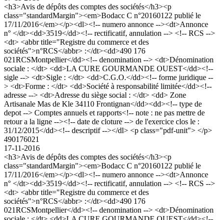
<h3>Avis de dépôts des comptes des sociétés</h3><p
class="standardMargin"><em>Bodacc C n°20160122 publié le
17/11/2016</em></p><dl><!-- numero annonce --><dt>Annonce
n° </dt><dd>3519</dd><!-- rectificatif, annulation --> <!-- RCS -->
<dt> <abbr title="Registre du commerce et des
sociétés">n°RCS</abbr> :</dt><dd>490 176
021RCSMontpellier</dd><!-- denomination --> <dt>Dénomination
sociale : </dt> <dd>LA CURE GOURMANDE OUEST</dd><!--
sigle --> <dt>Sigle : </dt> <dd>C.G.O.</dd><!-- forme juridique --
> <dt>Forme : </dt> <dd>Société à responsabilité limitée</dd><!--
adresse --> <dt>Adresse du siège social : </dt> <dd> Zone
Artisanale Mas de Kle 34110 Frontignan</dd><dd><!-- type de
depot --> Comptes annuels et rapports<!-- note : ne pas mettre de
retour a la ligne --><!-- date de cloture --> de l'exercice clos le :
31/12/2015</dd><!-- descriptif --></dl> <p class="pdf-unit"> </p>
490176021
17-11-2016
<h3>Avis de dépôts des comptes des sociétés</h3><p
class="standardMargin"><em>Bodacc C n°20160122 publié le
17/11/2016</em></p><dl><!-- numero annonce --><dt>Annonce
n° </dt><dd>3519</dd><!-- rectificatif, annulation --> <!-- RCS -->
<dt> <abbr title="Registre du commerce et des
sociétés">n°RCS</abbr> :</dt><dd>490 176
021RCSMontpellier</dd><!-- denomination --> <dt>Dénomination
sociale : </dt> <dd>LA CURE GOURMANDE OUEST</dd><!--