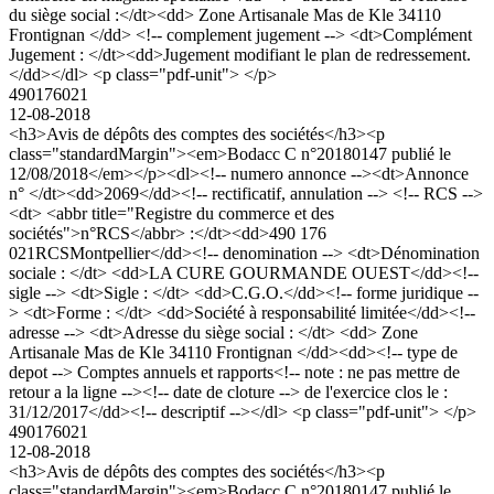
du siège social :</dt><dd> Zone Artisanale Mas de Kle 34110
Frontignan </dd> <!-- complement jugement --> <dt>Complément
Jugement : </dt><dd>Jugement modifiant le plan de redressement.
</dd></dl> <p class="pdf-unit"> </p>
490176021
12-08-2018
<h3>Avis de dépôts des comptes des sociétés</h3><p
class="standardMargin"><em>Bodacc C n°20180147 publié le
12/08/2018</em></p><dl><!-- numero annonce --><dt>Annonce
n° </dt><dd>2069</dd><!-- rectificatif, annulation --> <!-- RCS -->
<dt> <abbr title="Registre du commerce et des
sociétés">n°RCS</abbr> :</dt><dd>490 176
021RCSMontpellier</dd><!-- denomination --> <dt>Dénomination
sociale : </dt> <dd>LA CURE GOURMANDE OUEST</dd><!--
sigle --> <dt>Sigle : </dt> <dd>C.G.O.</dd><!-- forme juridique --
> <dt>Forme : </dt> <dd>Société à responsabilité limitée</dd><!--
adresse --> <dt>Adresse du siège social : </dt> <dd> Zone
Artisanale Mas de Kle 34110 Frontignan </dd><dd><!-- type de
depot --> Comptes annuels et rapports<!-- note : ne pas mettre de
retour a la ligne --><!-- date de cloture --> de l'exercice clos le :
31/12/2017</dd><!-- descriptif --></dl> <p class="pdf-unit"> </p>
490176021
12-08-2018
<h3>Avis de dépôts des comptes des sociétés</h3><p
class="standardMargin"><em>Bodacc C n°20180147 publié le