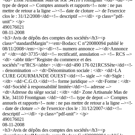
type de depot --> Comptes annuels et rapports<!-- note : ne pas
mettre de retour a la ligne --><!-- date de cloture --> de l'exercice
clos le : 31/12/2008</dd><!-- descriptif --></dl> <p class="pdf-
unit"> </p>
490176021
08-11-2008
<h3>Avis de dépôts des comptes des sociétés</h3><p
class="standardMargin"><em>Bodacc C n°20080094 publié le
08/11/2008</em></p><dl><!-- numero annonce --><dt>Annonce
n° </dt><dd>3735</dd><!-- rectificatif, annulation --> <!-- RCS -->
<dt> <abbr title="Registre du commerce et des
sociétés">n°RCS</abbr> :</dt><dd>490 176 021RCSSète</dd><!-
- denomination --> <dt>Dénomination sociale : </dt> <dd>LA
CURE GOURMANDE OUEST</dd><!-- sigle --> <dt>Sigle :
</dt> <dd>C.G.O.</dd><!-- forme juridique --> <dt>Forme : </dt>
<dd>Société à responsabilité limitée</dd><!-- adresse -->
<dt>Adresse du siège social : </dt> <dd> Zone Artisanale Mas de
Kle, 34110 Frontignan </dd><dd><!-- type de depot --> Comptes
annuels et rapports<!-- note : ne pas mettre de retour a la ligne --><!-
- date de cloture --> de l'exercice clos le : 31/12/2007</dd><!--
descriptif --></dl> <p class="pdf-unit"> </p>
490176021
08-11-2008
<h3>Avis de dépôts des comptes des sociétés</h3><p