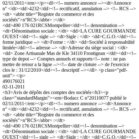
02/11/2011</em></p><dl><!-- numero annonce --><dt>Annonce
n° </dt><dd>4232</dd><!-- rectificatif, annulation --> <!-- RCS -->
<dt> <abbr title="Registre du commerce et des
sociétés">n°RCS</abbr> :</dt>
<dd>490 176 021RCSMontpellier</dd><!-- denomination -->
<dt>Dénomination sociale : </dt> <dd>LA CURE GOURMANDE
OUEST</dd><!-- sigle --> <dt>Sigle : </dt> <dd>C.G.O.</dd><!--
forme juridique --> <dt>Forme : </dt> <dd>Société à responsabilité
limitée</dd><!-- adresse --> <dt>Adresse du siège social : </dt>
<dd> Zone Artisanale Mas de Kle 34110 Frontignan </dd><dd><!--
type de depot --> Comptes annuels et rapports<!-- note : ne pas
mettre de retour a la ligne --><!-- date de cloture --> de l'exercice
clos le : 31/12/2010</dd><!-- descriptif --></dl> <p class="pdf-
unit"> </p>
490176021
02-11-2011
<h3>Avis de dépôts des comptes des sociétés</h3><p
class="standardMargin"><em>Bodacc C n°20110077 publié le
02/11/2011</em></p><dl><!-- numero annonce --><dt>Annonce
n° </dt><dd>4232</dd><!-- rectificatif, annulation --> <!-- RCS -->
<dt> <abbr title="Registre du commerce et des
sociétés">n°RCS</abbr> :</dt>
<dd>490 176 021RCSMontpellier</dd><!-- denomination -->
<dt>Dénomination sociale : </dt> <dd>LA CURE GOURMANDE
OUEST</dd><!-- sigle --> <dt>Sigle : </dt> <dd>C.G.O.</dd><!--