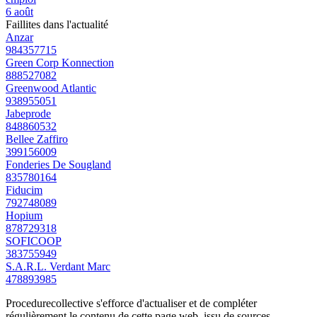
6 août
Faillites dans l'actualité
Anzar
984357715
Green Corp Konnection
888527082
Greenwood Atlantic
938955051
Jabeprode
848860532
Bellee Zaffiro
399156009
Fonderies De Sougland
835780164
Fiducim
792748089
Hopium
878729318
SOFICOOP
383755949
S.A.R.L. Verdant Marc
478893985
Procedurecollective s'efforce d'actualiser et de compléter
régulièrement le contenu de cette page web, issu de sources