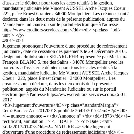
d'assister le débiteur pour tous les actes relatifs à la gestion,
mandataire judiciaire Me Vincent AUSSEL Arche Jacques Coeur -
222, place Ernest Granier - 34000 Montpellier . Les créances sont à
déclarer, dans les deux mois de la présente publication, auprès du
Mandataire Judiciaire ou sur le portail électronique à l'adresse
https://www.creditors-services.com.</dd></dl> <p class="pdf-
unit"> </p>
490176021
Jugement prononçant l'ouverture d'une procédure de redressement
judiciaire , date de cessation des paiements le 29 Décembre 2016 ,
désignant administrateur SELARL FHB représentée par Me Jean-
François BLANC 5, rue des Salins - 34070 Montpellier avec les
pouvoirs : d'assister le débiteur pour tous les actes relatifs à la
gestion, mandataire judiciaire Me Vincent AUSSEL Arche Jacques
Coeur - 222, place Ernest Granier - 34000 Montpellier . Les
créances sont à déclarer, dans les deux mois de la présente
publication, auprès du Mandataire Judiciaire ou sur le portail
électronique à l'adresse https://www.creditors-services.com.
26-01-
2017
<h3>Jugement d'ouverture</h3><p class="standardMargin">
<em>Bodacc A n°20170018 publié le 26/01/2017</em></p><dl>
<!-- numero annonce --><dt>Annonce n° </dt><dd>1873</dd><!--
rectificatif, annulation --> <!-- DATE --> <dt>Date : </dt>
<dd>2017-01-03</dd><!-- NATURE --> <dd>Jugement
d'ouverture d'une procédure de redressement judiciaire</dd><!--