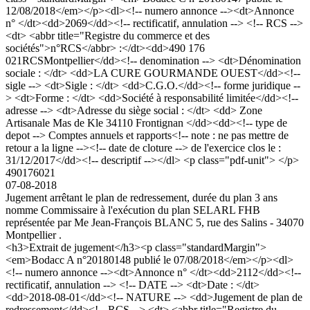
12/08/2018</em></p><dl><!-- numero annonce --><dt>Annonce
n° </dt><dd>2069</dd><!-- rectificatif, annulation --> <!-- RCS -->
<dt> <abbr title="Registre du commerce et des
sociétés">n°RCS</abbr> :</dt><dd>490 176
021RCSMontpellier</dd><!-- denomination --> <dt>Dénomination
sociale : </dt> <dd>LA CURE GOURMANDE OUEST</dd><!--
sigle --> <dt>Sigle : </dt> <dd>C.G.O.</dd><!-- forme juridique --
> <dt>Forme : </dt> <dd>Société à responsabilité limitée</dd><!--
adresse --> <dt>Adresse du siège social : </dt> <dd> Zone
Artisanale Mas de Kle 34110 Frontignan </dd><dd><!-- type de
depot --> Comptes annuels et rapports<!-- note : ne pas mettre de
retour a la ligne --><!-- date de cloture --> de l'exercice clos le :
31/12/2017</dd><!-- descriptif --></dl> <p class="pdf-unit"> </p>
490176021
07-08-2018
Jugement arrêtant le plan de redressement, durée du plan 3 ans
nomme Commissaire à l'exécution du plan SELARL FHB
représentée par Me Jean-François BLANC 5, rue des Salins - 34070
Montpellier .
<h3>Extrait de jugement</h3><p class="standardMargin">
<em>Bodacc A n°20180148 publié le 07/08/2018</em></p><dl>
<!-- numero annonce --><dt>Annonce n° </dt><dd>2112</dd><!--
rectificatif, annulation --> <!-- DATE --> <dt>Date : </dt>
<dd>2018-08-01</dd><!-- NATURE --> <dd>Jugement de plan de
redressement</dd><!-- RCS --> <dt> <abbr title="Registre du