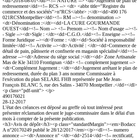
<dd>2018-08-01</dd><!-- NATURE --> <dd>Jugement de plan de
redressement</dd><!-- RCS --> <dt> <abbr title="Registre du
commerce et des sociétés">n°RCS</abbr> :</dt><dd>490 176
021RCSMontpellier</dd><!-- RM --><!-- denomination -->
<dt>Dénomination :</dt><dd>LA CURE GOURMANDE
OUEST</dd><!-- Nom --> <!-- Prenom --><!-- Nom d'usage --><!-
- Sigle --><dt>Sigle : </dt><dd>C.G.O.</dd><!-- Enseigne --><!--
Forme Juridique --><dt>Forme : </dt><dd>Société à responsabilité
limitée</dd><!-- Activite --><dt>Activité : </dt><dd>Commerce de
détail de pain, pâtisserie et confiserie en magasin spécialisé</dd><!--
adresse --><dt>Adresse du siège social :</dt><dd> Zone Artisanale
Mas de Kle 34110 Frontignan </dd> <!-- complement jugement -->
<dt>Complément Jugement : </dt><dd>Jugement arrêtant le plan de
redressement, durée du plan 3 ans nomme Commissaire à
l'exécution du plan SELARL FHB représentée par Me Jean-
François BLANC 5, rue des Salins - 34070 Montpellier .</dd></dl>
<p class="pdf-unit"> </p>
490176021
28-12-2017
L'état des créances est déposé au greffe où tout intéressé peut
présenter réclamation devant le juge-commissaire dans le délai d'un
mois à compter de la présente publication.
<h3>Avis de dépôt</h3><p class="standardMargin"><em>Bodacc
A n°20170249 publié le 28/12/2017</em></p><dl><!-- numero
annonce --><dt>Annonce n° </dt><dd>2514</dd><!-- rectificatif,