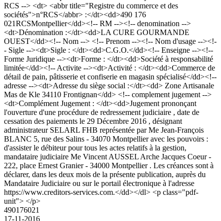
RCS --> <dt> <abbr title="Registre du commerce et des
sociétés">n°RCS</abbr> :</dt><dd>490 176
021RCSMontpellier</dd><!-- RM --><!-- denomination -->
<dt>Dénomination :</dt><dd>LA CURE GOURMANDE
OUEST</dd><!-- Nom --> <!-- Prenom --><!-- Nom d'usage --><!-
- Sigle --><dt>Sigle : </dt><dd>C.G.O.</dd><!-- Enseigne --><!--
Forme Juridique --><dt>Forme : </dt><dd>Société à responsabilité
limitée</dd><!-- Activite --><dt>Activité : </dt><dd>Commerce de
détail de pain, pâtisserie et confiserie en magasin spécialisé</dd><!--
adresse --><dt>Adresse du siège social :</dt><dd> Zone Artisanale
Mas de Kle 34110 Frontignan</dd> <!-- complement jugement -->
<dt>Complément Jugement : </dt><dd>Jugement prononçant
l'ouverture d'une procédure de redressement judiciaire , date de
cessation des paiements le 29 Décembre 2016 , désignant
administrateur SELARL FHB représentée par Me Jean-François
BLANC 5, rue des Salins - 34070 Montpellier avec les pouvoirs :
d'assister le débiteur pour tous les actes relatifs à la gestion,
mandataire judiciaire Me Vincent AUSSEL Arche Jacques Coeur -
222, place Ernest Granier - 34000 Montpellier . Les créances sont à
déclarer, dans les deux mois de la présente publication, auprès du
Mandataire Judiciaire ou sur le portail électronique à l'adresse
https://www.creditors-services.com.</dd></dl> <p class="pdf-
unit"> </p>
490176021
17-11-2016