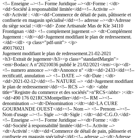
<!-- Enseigne --><!-- Forme Juridique --><dt>Forme : </dt>
<dd>Société à responsabilité limitée</dd><!-- Activite -->
<dt>Activité : </dt><dd>Commerce de détail de pain, pâtisserie et
confiserie en magasin spécialisé</dd><!-- adresse --><dt>Adresse
du siège social :</dt><dd> Zone Artisanale Mas de Kle 34110
Frontignan </dd> <!-- complement jugement --> <dt>Complément
Jugement : </dt><dd>Jugement modifiant le plan de redressement.
</dd></dl> <p class="pdf-unit"> </p>
490176021
Jugement modifiant le plan de redressement.
21-02-2021
<h3>Extrait de jugement</h3><p class="standardMargin">
<em>Bodacc A n°20210036 publié le 21/02/2021</em></p><dl>
<!-- numero annonce --><dt>Annonce n° </dt><dd>2433</dd><!--
rectificatif, annulation --> <!-- DATE --> <dt>Date : </dt>
<dd>2021-02-12</dd><!-- NATURE --> <dd>Jugement modifiant
le plan de redressement</dd><!-- RCS --> <dt> <abbr
title="Registre du commerce et des sociétés">n°RCS</abbr> :</dt>
<dd>490 176 021RCSMontpellier</dd><!-- RM --><!--
denomination --><dt>Dénomination :</dt><dd>LA CURE
GOURMANDE OUEST</dd><!-- Nom --> <!-- Prenom --><!--
Nom d'usage --><!-- Sigle --><dt>Sigle : </dt><dd>C.G.O.</dd>
<!-- Enseigne --><!-- Forme Juridique --><dt>Forme : </dt>
<dd>Société à responsabilité limitée</dd><!-- Activite -->
<dt>Activité : </dt><dd>Commerce de détail de pain, pâtisserie et
confiserie en magasin spécialisé</dd><!-- adresse --><dt>Adresse