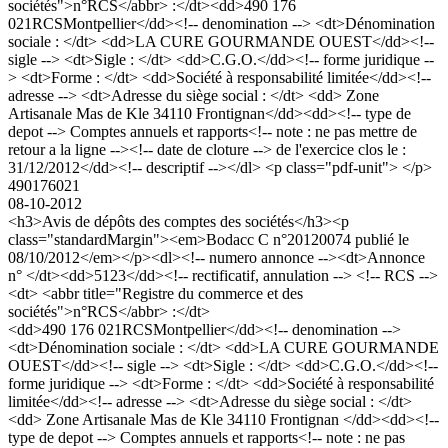
sociétés">n°RCS</abbr> :</dt><dd>490 176
021RCSMontpellier</dd><!-- denomination --> <dt>Dénomination
sociale : </dt> <dd>LA CURE GOURMANDE OUEST</dd><!--
sigle --> <dt>Sigle : </dt> <dd>C.G.O.</dd><!-- forme juridique --
> <dt>Forme : </dt> <dd>Société à responsabilité limitée</dd><!--
adresse --> <dt>Adresse du siège social : </dt> <dd> Zone
Artisanale Mas de Kle 34110 Frontignan</dd><dd><!-- type de
depot --> Comptes annuels et rapports<!-- note : ne pas mettre de
retour a la ligne --><!-- date de cloture --> de l'exercice clos le :
31/12/2012</dd><!-- descriptif --></dl> <p class="pdf-unit"> </p>
490176021
08-10-2012
<h3>Avis de dépôts des comptes des sociétés</h3><p
class="standardMargin"><em>Bodacc C n°20120074 publié le
08/10/2012</em></p><dl><!-- numero annonce --><dt>Annonce
n° </dt><dd>5123</dd><!-- rectificatif, annulation --> <!-- RCS -->
<dt> <abbr title="Registre du commerce et des
sociétés">n°RCS</abbr> :</dt>
<dd>490 176 021RCSMontpellier</dd><!-- denomination -->
<dt>Dénomination sociale : </dt> <dd>LA CURE GOURMANDE
OUEST</dd><!-- sigle --> <dt>Sigle : </dt> <dd>C.G.O.</dd><!--
forme juridique --> <dt>Forme : </dt> <dd>Société à responsabilité
limitée</dd><!-- adresse --> <dt>Adresse du siège social : </dt>
<dd> Zone Artisanale Mas de Kle 34110 Frontignan </dd><dd><!--
type de depot --> Comptes annuels et rapports<!-- note : ne pas