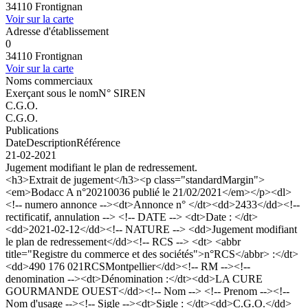
34110 Frontignan
Voir sur la carte
Adresse d'établissement
0
34110 Frontignan
Voir sur la carte
Noms commerciaux
Exerçant sous le nom
N° SIREN
C.G.O.
C.G.O.
Publications
Date
Description
Référence
21-02-2021
Jugement modifiant le plan de redressement.
<h3>Extrait de jugement</h3><p class="standardMargin">
<em>Bodacc A n°20210036 publié le 21/02/2021</em></p><dl>
<!-- numero annonce --><dt>Annonce n° </dt><dd>2433</dd><!--
rectificatif, annulation --> <!-- DATE --> <dt>Date : </dt>
<dd>2021-02-12</dd><!-- NATURE --> <dd>Jugement modifiant
le plan de redressement</dd><!-- RCS --> <dt> <abbr
title="Registre du commerce et des sociétés">n°RCS</abbr> :</dt>
<dd>490 176 021RCSMontpellier</dd><!-- RM --><!--
denomination --><dt>Dénomination :</dt><dd>LA CURE
GOURMANDE OUEST</dd><!-- Nom --> <!-- Prenom --><!--
Nom d'usage --><!-- Sigle --><dt>Sigle : </dt><dd>C.G.O.</dd>