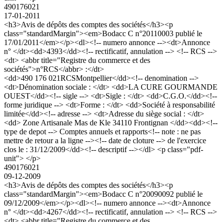
490176021
17-01-2011
<h3>Avis de dépôts des comptes des sociétés</h3><p
class="standardMargin"><em>Bodacc C n°20110003 publié le
17/01/2011</em></p><dl><!-- numero annonce --><dt>Annonce
n° </dt><dd>4393</dd><!-- rectificatif, annulation --> <!-- RCS -->
<dt> <abbr title="Registre du commerce et des
sociétés">n°RCS</abbr> :</dt>
<dd>490 176 021RCSMontpellier</dd><!-- denomination -->
<dt>Dénomination sociale : </dt> <dd>LA CURE GOURMANDE
OUEST</dd><!-- sigle --> <dt>Sigle : </dt> <dd>C.G.O.</dd><!--
forme juridique --> <dt>Forme : </dt> <dd>Société à responsabilité
limitée</dd><!-- adresse --> <dt>Adresse du siège social : </dt>
<dd> Zone Artisanale Mas de Kle 34110 Frontignan </dd><dd><!--
type de depot --> Comptes annuels et rapports<!-- note : ne pas
mettre de retour a la ligne --><!-- date de cloture --> de l'exercice
clos le : 31/12/2009</dd><!-- descriptif --></dl> <p class="pdf-
unit"> </p>
490176021
09-12-2009
<h3>Avis de dépôts des comptes des sociétés</h3><p
class="standardMargin"><em>Bodacc C n°20090092 publié le
09/12/2009</em></p><dl><!-- numero annonce --><dt>Annonce
n° </dt><dd>4267</dd><!-- rectificatif, annulation --> <!-- RCS -->
<dt> <abbr title="Registre du commerce et des