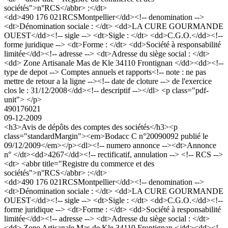
sociétés">n°RCS</abbr> :</dt>
<dd>490 176 021RCSMontpellier</dd><!-- denomination -->
<dt>Dénomination sociale : </dt> <dd>LA CURE GOURMANDE
OUEST</dd><!-- sigle --> <dt>Sigle : </dt> <dd>C.G.O.</dd><!--
forme juridique --> <dt>Forme : </dt> <dd>Société à responsabilité
limitée</dd><!-- adresse --> <dt>Adresse du siège social : </dt>
<dd> Zone Artisanale Mas de Kle 34110 Frontignan </dd><dd><!--
type de depot --> Comptes annuels et rapports<!-- note : ne pas
mettre de retour a la ligne --><!-- date de cloture --> de l'exercice
clos le : 31/12/2008</dd><!-- descriptif --></dl> <p class="pdf-
unit"> </p>
490176021
09-12-2009
<h3>Avis de dépôts des comptes des sociétés</h3><p
class="standardMargin"><em>Bodacc C n°20090092 publié le
09/12/2009</em></p><dl><!-- numero annonce --><dt>Annonce
n° </dt><dd>4267</dd><!-- rectificatif, annulation --> <!-- RCS -->
<dt> <abbr title="Registre du commerce et des
sociétés">n°RCS</abbr> :</dt>
<dd>490 176 021RCSMontpellier</dd><!-- denomination -->
<dt>Dénomination sociale : </dt> <dd>LA CURE GOURMANDE
OUEST</dd><!-- sigle --> <dt>Sigle : </dt> <dd>C.G.O.</dd><!--
forme juridique --> <dt>Forme : </dt> <dd>Société à responsabilité
limitée</dd><!-- adresse --> <dt>Adresse du siège social : </dt>
<dd> Zone Artisanale Mas de Kle 34110 Frontignan </dd><dd><!--