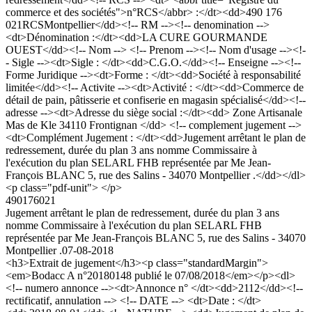
commerce et des sociétés">n°RCS</abbr> :</dt><dd>490 176
021RCSMontpellier</dd><!-- RM --><!-- denomination -->
<dt>Dénomination :</dt><dd>LA CURE GOURMANDE
OUEST</dd><!-- Nom --> <!-- Prenom --><!-- Nom d'usage --><!-
- Sigle --><dt>Sigle : </dt><dd>C.G.O.</dd><!-- Enseigne --><!--
Forme Juridique --><dt>Forme : </dt><dd>Société à responsabilité
limitée</dd><!-- Activite --><dt>Activité : </dt><dd>Commerce de
détail de pain, pâtisserie et confiserie en magasin spécialisé</dd><!--
adresse --><dt>Adresse du siège social :</dt><dd> Zone Artisanale
Mas de Kle 34110 Frontignan </dd> <!-- complement jugement -->
<dt>Complément Jugement : </dt><dd>Jugement arrêtant le plan de
redressement, durée du plan 3 ans nomme Commissaire à
l'exécution du plan SELARL FHB représentée par Me Jean-
François BLANC 5, rue des Salins - 34070 Montpellier .</dd></dl>
<p class="pdf-unit"> </p>
490176021
Jugement arrêtant le plan de redressement, durée du plan 3 ans
nomme Commissaire à l'exécution du plan SELARL FHB
représentée par Me Jean-François BLANC 5, rue des Salins - 34070
Montpellier .
07-08-2018
<h3>Extrait de jugement</h3><p class="standardMargin">
<em>Bodacc A n°20180148 publié le 07/08/2018</em></p><dl>
<!-- numero annonce --><dt>Annonce n° </dt><dd>2112</dd><!--
rectificatif, annulation --> <!-- DATE --> <dt>Date : </dt>