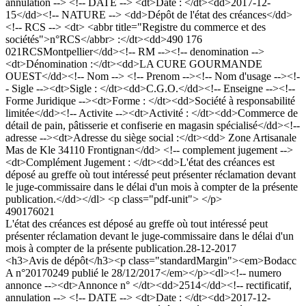
annulation --> <!-- DATE --> <dt>Date : </dt><dd>2017-12-
15</dd><!-- NATURE --> <dd>Dépôt de l'état des créances</dd>
<!-- RCS --> <dt> <abbr title="Registre du commerce et des
sociétés">n°RCS</abbr> :</dt><dd>490 176
021RCSMontpellier</dd><!-- RM --><!-- denomination -->
<dt>Dénomination :</dt><dd>LA CURE GOURMANDE
OUEST</dd><!-- Nom --> <!-- Prenom --><!-- Nom d'usage --><!-
- Sigle --><dt>Sigle : </dt><dd>C.G.O.</dd><!-- Enseigne --><!--
Forme Juridique --><dt>Forme : </dt><dd>Société à responsabilité
limitée</dd><!-- Activite --><dt>Activité : </dt><dd>Commerce de
détail de pain, pâtisserie et confiserie en magasin spécialisé</dd><!--
adresse --><dt>Adresse du siège social :</dt><dd> Zone Artisanale
Mas de Kle 34110 Frontignan</dd> <!-- complement jugement -->
<dt>Complément Jugement : </dt><dd>L'état des créances est
déposé au greffe où tout intéressé peut présenter réclamation devant
le juge-commissaire dans le délai d'un mois à compter de la présente
publication.</dd></dl> <p class="pdf-unit"> </p>
490176021
L'état des créances est déposé au greffe où tout intéressé peut
présenter réclamation devant le juge-commissaire dans le délai d'un
mois à compter de la présente publication.
28-12-2017
<h3>Avis de dépôt</h3><p class="standardMargin"><em>Bodacc
A n°20170249 publié le 28/12/2017</em></p><dl><!-- numero
annonce --><dt>Annonce n° </dt><dd>2514</dd><!-- rectificatif,
annulation --> <!-- DATE --> <dt>Date : </dt><dd>2017-12-