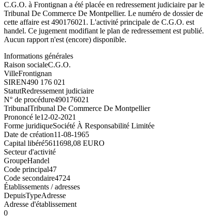
C.G.O. à Frontignan a été placée en redressement judiciaire par le
Tribunal De Commerce De Montpellier. Le numéro de dossier de
cette affaire est 490176021. L'activité principale de C.G.O. est
handel. Ce jugement modifiant le plan de redressement est publié.
Aucun rapport n'est (encore) disponible.
Informations générales
Raison sociale
C.G.O.
Ville
Frontignan
SIREN
490 176 021
Statut
Redressement judiciaire
N° de procédure
490176021
Tribunal
Tribunal De Commerce De Montpellier
Prononcé le
12-02-2021
Forme juridique
Société À Responsabilité Limitée
Date de création
11-08-1965
Capital libéré
5611698,08 EURO
Secteur d'activité
Groupe
Handel
Code principal
47
Code secondaire
4724
Établissements / adresses
Depuis
Type
Adresse
Adresse d'établissement
0