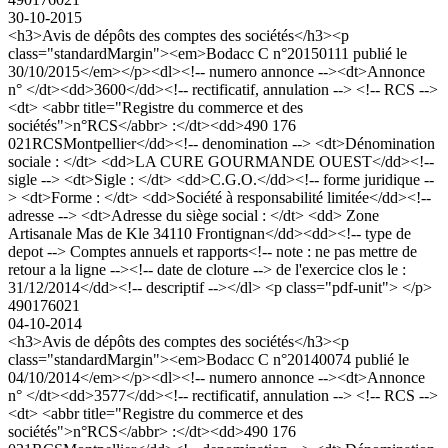
30-10-2015
<h3>Avis de dépôts des comptes des sociétés</h3><p
class="standardMargin"><em>Bodacc C n°20150111 publié le
30/10/2015</em></p><dl><!-- numero annonce --><dt>Annonce
n° </dt><dd>3600</dd><!-- rectificatif, annulation --> <!-- RCS -->
<dt> <abbr title="Registre du commerce et des
sociétés">n°RCS</abbr> :</dt><dd>490 176
021RCSMontpellier</dd><!-- denomination --> <dt>Dénomination
sociale : </dt> <dd>LA CURE GOURMANDE OUEST</dd><!--
sigle --> <dt>Sigle : </dt> <dd>C.G.O.</dd><!-- forme juridique --
> <dt>Forme : </dt> <dd>Société à responsabilité limitée</dd><!--
adresse --> <dt>Adresse du siège social : </dt> <dd> Zone
Artisanale Mas de Kle 34110 Frontignan</dd><dd><!-- type de
depot --> Comptes annuels et rapports<!-- note : ne pas mettre de
retour a la ligne --><!-- date de cloture --> de l'exercice clos le :
31/12/2014</dd><!-- descriptif --></dl> <p class="pdf-unit"> </p>
490176021
04-10-2014
<h3>Avis de dépôts des comptes des sociétés</h3><p
class="standardMargin"><em>Bodacc C n°20140074 publié le
04/10/2014</em></p><dl><!-- numero annonce --><dt>Annonce
n° </dt><dd>3577</dd><!-- rectificatif, annulation --> <!-- RCS -->
<dt> <abbr title="Registre du commerce et des
sociétés">n°RCS</abbr> :</dt><dd>490 176