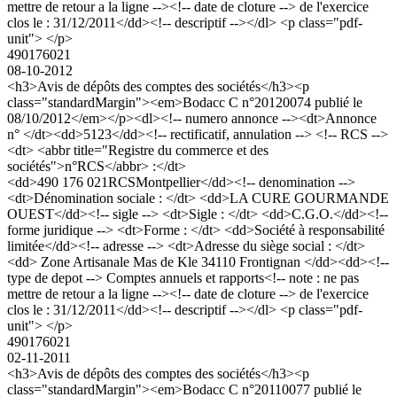
mettre de retour a la ligne --><!-- date de cloture --> de l'exercice
clos le : 31/12/2011</dd><!-- descriptif --></dl> <p class="pdf-
unit"> </p>
490176021
08-10-2012
<h3>Avis de dépôts des comptes des sociétés</h3><p
class="standardMargin"><em>Bodacc C n°20120074 publié le
08/10/2012</em></p><dl><!-- numero annonce --><dt>Annonce
n° </dt><dd>5123</dd><!-- rectificatif, annulation --> <!-- RCS -->
<dt> <abbr title="Registre du commerce et des
sociétés">n°RCS</abbr> :</dt>
<dd>490 176 021RCSMontpellier</dd><!-- denomination -->
<dt>Dénomination sociale : </dt> <dd>LA CURE GOURMANDE
OUEST</dd><!-- sigle --> <dt>Sigle : </dt> <dd>C.G.O.</dd><!--
forme juridique --> <dt>Forme : </dt> <dd>Société à responsabilité
limitée</dd><!-- adresse --> <dt>Adresse du siège social : </dt>
<dd> Zone Artisanale Mas de Kle 34110 Frontignan </dd><dd><!--
type de depot --> Comptes annuels et rapports<!-- note : ne pas
mettre de retour a la ligne --><!-- date de cloture --> de l'exercice
clos le : 31/12/2011</dd><!-- descriptif --></dl> <p class="pdf-
unit"> </p>
490176021
02-11-2011
<h3>Avis de dépôts des comptes des sociétés</h3><p
class="standardMargin"><em>Bodacc C n°20110077 publié le